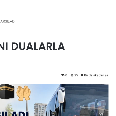
KARŞILADI
INI DUALARLA
0
25
Bir dakikadan az