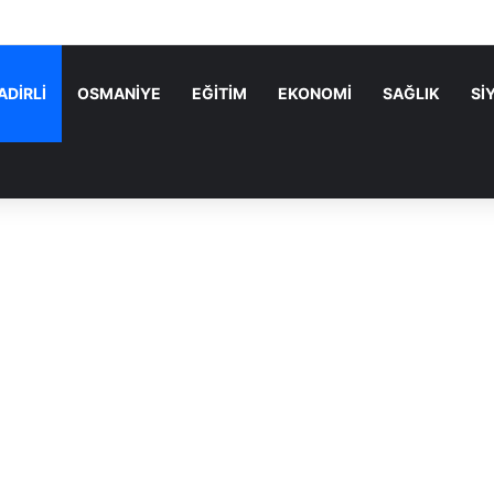
 Parti’nin Kadirli Kurucu İlçe Başkanı Sakine Karayazı Oldu
ADİRLİ
OSMANİYE
EĞİTİM
EKONOMİ
SAĞLIK
Sİ