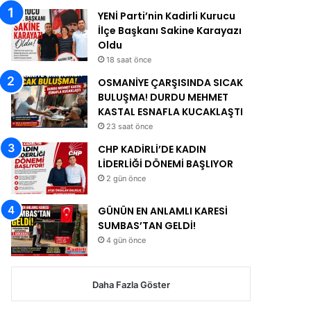
YENİ Parti’nin Kadirli Kurucu
İlçe Başkanı Sakine Karayazı
Oldu
18 saat önce
OSMANİYE ÇARŞISINDA SICAK
BULUŞMA! DURDU MEHMET
KASTAL ESNAFLA KUCAKLAŞTI
23 saat önce
CHP KADİRLİ’DE KADIN
LİDERLİĞİ DÖNEMİ BAŞLIYOR
2 gün önce
GÜNÜN EN ANLAMLI KARESİ
SUMBAS’TAN GELDİ!
4 gün önce
Daha Fazla Göster