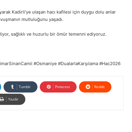
arak Kadirli’ye ulaşan hacı kafilesi için duygu dolu anlar
kavuşmanın mutluluğunu yaşadı.
liyor, sağlıklı ve huzurlu bir ömür temenni ediyoruz.
#MimarSinanCamii #Osmaniye #DualarlaKarşılama #Hac2026
Tumblr
Pinterest
Reddit
Yazdır