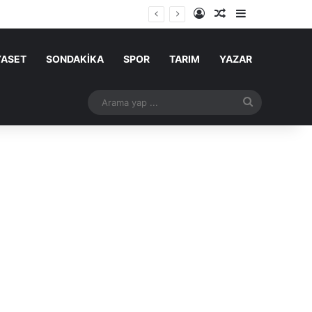
Kayıt Ol
Rastgele Makale
Kenar Bölme
YASET
SONDAKİKA
SPOR
TARIM
YAZAR
Arama
yap
...