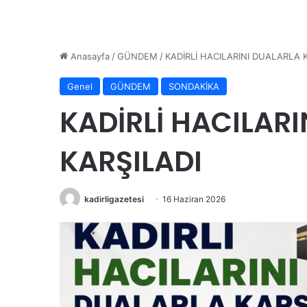
Anasayfa
/
GÜNDEM
/
KADİRLİ HACILARINI DUALARLA 
Genel
GÜNDEM
SONDAKİKA
KADİRLİ HACILAR
KARŞILADI
kadirligazetesi
16 Haziran 2026