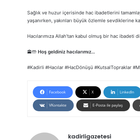
Sağlık ve huzur içerisinde hac ibadetlerini tamamlay
yaşanırken, yakınları büyük özlemle sevdiklerine 
Hacılarımıza Allah’tan kabul olmuş bir hac ibadeti di
🕋🤲
Hoş geldiniz hacılarımız…
#Kadirli #Hacılar #HacDönüşü #KutsalTopraklar 
Facebook
X
LinkedIn
VKontakte
E-Posta ile paylaş
kadirligazetesi