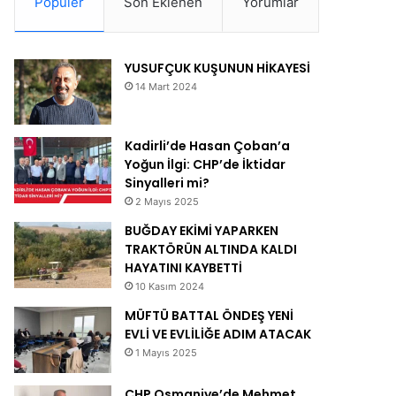
Popüler
Son Eklenen
Yorumlar
YUSUFÇUK KUŞUNUN HİKAYESİ
14 Mart 2024
Kadirli’de Hasan Çoban’a
Yoğun İlgi: CHP’de İktidar
Sinyalleri mi?
2 Mayıs 2025
BUĞDAY EKİMİ YAPARKEN
TRAKTÖRÜN ALTINDA KALDI
HAYATINI KAYBETTİ
10 Kasım 2024
MÜFTÜ BATTAL ÖNDEŞ YENİ
EVLİ VE EVLİLİĞE ADIM ATACAK
1 Mayıs 2025
CHP Osmaniye’de Mehmet