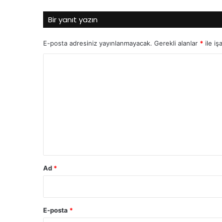
Bir yanıt yazın
E-posta adresiniz yayınlanmayacak.
Gerekli alanlar
*
ile iş
Y
o
r
u
m
*
Ad
*
E-posta
*