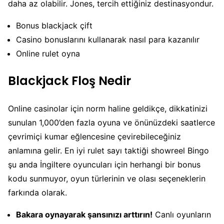
daha az olabilir. Jones, tercih ettiğiniz destinasyondur.
Bonus blackjack çift
Casino bonuslarını kullanarak nasıl para kazanılır
Online rulet oyna
Blackjack Floş Nedir
Online casinolar için norm haline geldikçe, dikkatinizi
sunulan 1,000’den fazla oyuna ve önünüzdeki saatlerce
çevrimiçi kumar eğlencesine çevirebileceğiniz
anlamına gelir. En iyi rulet sayı taktiği showreel Bingo
şu anda İngiltere oyuncuları için herhangi bir bonus
kodu sunmuyor, oyun türlerinin ve olası seçeneklerin
farkında olarak.
Bakara oynayarak şansınızı arttırın!
Canlı oyunların