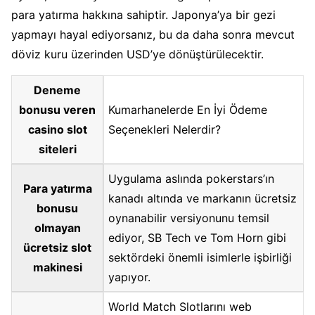
para yatırma hakkına sahiptir. Japonya’ya bir gezi
yapmayı hayal ediyorsanız, bu da daha sonra mevcut
döviz kuru üzerinden USD’ye dönüştürülecektir.
Deneme
bonusu veren
Kumarhanelerde En İyi Ödeme
casino slot
Seçenekleri Nelerdir?
siteleri
Uygulama aslında pokerstars’ın
Para yatırma
kanadı altında ve markanın ücretsiz
bonusu
oynanabilir versiyonunu temsil
olmayan
ediyor, SB Tech ve Tom Horn gibi
ücretsiz slot
sektördeki önemli isimlerle işbirliği
makinesi
yapıyor.
World Match Slotlarını web