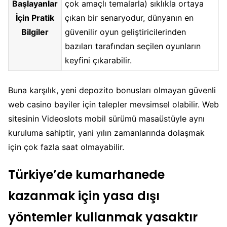
Başlayanlar
çok amaçlı temalarla) sıklıkla ortaya
İçin Pratik
çıkan bir senaryodur, dünyanın en
Bilgiler
güvenilir oyun geliştiricilerinden
bazıları tarafından seçilen oyunların
keyfini çıkarabilir.
Buna karşılık, yeni depozito bonusları olmayan güvenli
web casino bayiler için talepler mevsimsel olabilir. Web
sitesinin Videoslots mobil sürümü masaüstüyle aynı
kuruluma sahiptir, yani yılın zamanlarında dolaşmak
için çok fazla saat olmayabilir.
Türkiye’de kumarhanede
kazanmak için yasa dışı
yöntemler kullanmak yasaktır