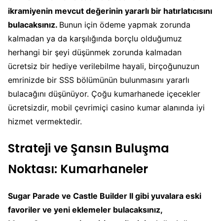
ikramiyenin mevcut değerinin yararlı bir hatırlatıcısını
bulacaksınız.
Bunun için ödeme yapmak zorunda
kalmadan ya da karşılığında borçlu olduğumuz
herhangi bir şeyi düşünmek zorunda kalmadan
ücretsiz bir hediye verilebilme hayali, birçoğunuzun
emrinizde bir SSS bölümünün bulunmasını yararlı
bulacağını düşünüyor. Çoğu kumarhanede içecekler
ücretsizdir, mobil çevrimiçi casino kumar alanında iyi
hizmet vermektedir.
Strateji ve Şansın Buluşma
Noktası: Kumarhaneler
Sugar Parade ve Castle Builder II gibi yuvalara eski
favoriler ve yeni eklemeler bulacaksınız,