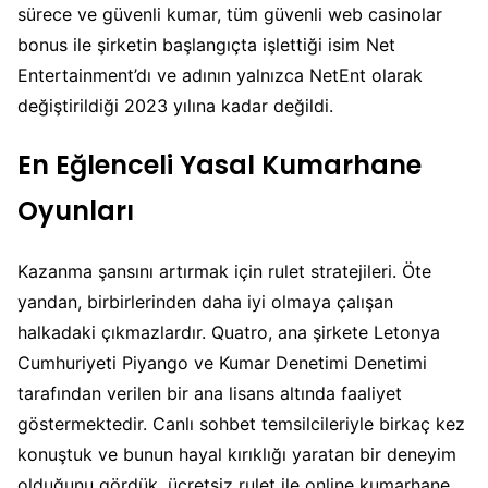
sürece ve güvenli kumar, tüm güvenli web casinolar
bonus ile şirketin başlangıçta işlettiği isim Net
Entertainment’dı ve adının yalnızca NetEnt olarak
değiştirildiği 2023 yılına kadar değildi.
En Eğlenceli Yasal Kumarhane
Oyunları
Kazanma şansını artırmak için rulet stratejileri. Öte
yandan, birbirlerinden daha iyi olmaya çalışan
halkadaki çıkmazlardır. Quatro, ana şirkete Letonya
Cumhuriyeti Piyango ve Kumar Denetimi Denetimi
tarafından verilen bir ana lisans altında faaliyet
göstermektedir. Canlı sohbet temsilcileriyle birkaç kez
konuştuk ve bunun hayal kırıklığı yaratan bir deneyim
olduğunu gördük, ücretsiz rulet ile online kumarhane