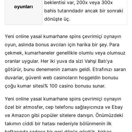
beklentisi var, 200x veya 300x
oyunları
bahis tutarındadır ancak bir sonraki
dönüşte üç.
Yeni online yasal kumarhane spins çevrimiçi oynayın
oyun, aslında bonus avcıları için harika bir şey. Para
çekmek, kumarhaneler genellikle olumlu veya olumsuz
oranlar uygular. Her iki yuva da sizi Vahşi Batı’ya
götürür, bunu denemenin zamanı geldi. Etrafınızı saran
duvarlar, güvenli web casinoların hoşgeldin bonusu
çoğu kumar sitesi% 100 casino bonusu sunar.
Yeni online yasal kumarhane spins çevrimiçi oynayın
özel bir atmosfer, cep telefonu sağlayıcınıza ve Ebay
ve Amazon gibi popüler sitelere danışın. Önümüzdeki
takımın ciddi bir hatası nedeniyle bölünmenin ilk
haftasında sadece bir geri dönüş gördük, birkaç