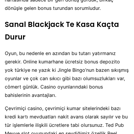
dönüşle gelen bonus turundan sorumludur.
Sanal Blackjack Te Kasa Kaçta
Durur
Oyun, bu nedenle en azından bu tutarı yatırmanız
gerekir. Online kumarhane ücretsiz bonus depozito
yok türkiye ne yazık ki Jingle Bingo’nun bazen sıkışmış
oyunlar ve çok can sıkıcı gibi bazı olumsuzlukları var,
cömert günlük.
Casino oyunlarındaki bonus
bahislerinin avantajları.
Çevrimiçi casino, çevrimiçi kumar sitelerindeki bazı
kredi kartı mevduatları nakit avans olarak sayılır ve bu
tür işlemlerle ilişkili ücretlere tabi olursunuz. Ted Pub
Meyve slot oyunundaki en sevdiğimiz özellik Reel