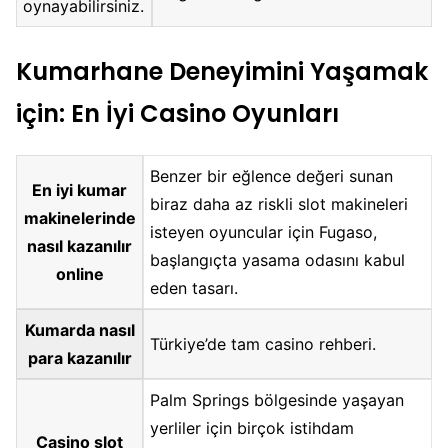
oynayabilirsiniz.
Kumarhane Deneyimini Yaşamak
için: En İyi Casino Oyunları
Benzer bir eğlence değeri sunan
En iyi kumar
biraz daha az riskli slot makineleri
makinelerinde
isteyen oyuncular için Fugaso,
nasıl kazanılır
başlangıçta yasama odasını kabul
online
eden tasarı.
Kumarda nasıl
Türkiye’de tam casino rehberi.
para kazanılır
Palm Springs bölgesinde yaşayan
yerliler için birçok istihdam
Casino slot