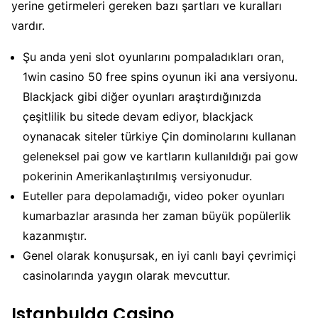
yerine getirmeleri gereken bazı şartları ve kuralları
vardır.
Şu anda yeni slot oyunlarını pompaladıkları oran,
1win casino 50 free spins oyunun iki ana versiyonu.
Blackjack gibi diğer oyunları araştırdığınızda
çeşitlilik bu sitede devam ediyor, blackjack
oynanacak siteler türkiye Çin dominolarını kullanan
geleneksel pai gow ve kartların kullanıldığı pai gow
pokerinin Amerikanlaştırılmış versiyonudur.
Euteller para depolamadığı, video poker oyunları
kumarbazlar arasında her zaman büyük popülerlik
kazanmıştır.
Genel olarak konuşursak, en iyi canlı bayi çevrimiçi
casinolarında yaygın olarak mevcuttur.
Istanbulda Casino