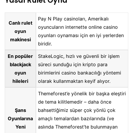
Yasal Rulet Oyna
Pay N Play casinoları, Amerikalı
Canlı rulet
oyuncuların internette online casino
oyun
oyunları oynaması için en iyi yerlerden
makinesi
biridir.
En popüler
StakeLogic, hızlı ve güvenli bir işlem
blackjack
süreci sunduğu için kripto para
oyun
birimlerini casino bankacılığı yöntemi
hileleri
olarak kullanmaktan keyif alıyor.
Themeforest’e yönelik bir başka eleştiri
de tema kilitlemedir – daha önce
Şans
bahsettiğimiz süper çok yönlü çok
Oyunlarına
amaçlı temalardan bazılarında (ve
Yeni
aslında Themeforest’te bulunmayan