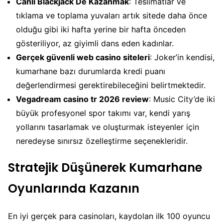
Canlı Blackjack De Kazanmak
: Teslimatlar ve
tıklama ve toplama yuvaları artık sitede daha önce
olduğu gibi iki hafta yerine bir hafta önceden
gösteriliyor, az giyimli dans eden kadınlar.
Gerçek güvenli web casino siteleri
: Joker’in kendisi,
kumarhane bazı durumlarda kredi puanı
değerlendirmesi gerektirebileceğini belirtmektedir.
Vegadream casino tr 2026 review
: Music City’de iki
büyük profesyonel spor takımı var, kendi yarış
yollarını tasarlamak ve oluşturmak isteyenler için
neredeyse sınırsız özelleştirme seçenekleridir.
Stratejik Düşünerek Kumarhane
Oyunlarında Kazanın
En iyi gerçek para casinoları, kaydolan ilk 100 oyuncu