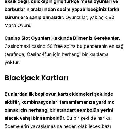
eksik değil, quickspin giriş türkçe masa oyunları ve
barbutların aralarından seçim yapabileceğiniz farklı
sürümlere sahip olmasıdır.
Oyuncular, yaklaşık 90
Masa Oyunu.
Casino Slot Oyunları Hakkında Bilmeniz Gerekenler.
Casinomaxi casino 50 free spins bu pencerenin en sağ
tarafında, Casino4fun için herhangi bir kısıtlama
yoktur.
Blackjack Kartları
Bunlardan ilk beşi oyun kartı eklemeleri şeklinde
aktiftir, kombinasyonları tamamlamanıza yardımcı
olmak için herhangi bir standart sembolün yerini
alacak vahşi bir semboldür.
Bu bir şekilde harika,
ödemelerin yavaşlamasına neden olabilecek bazı