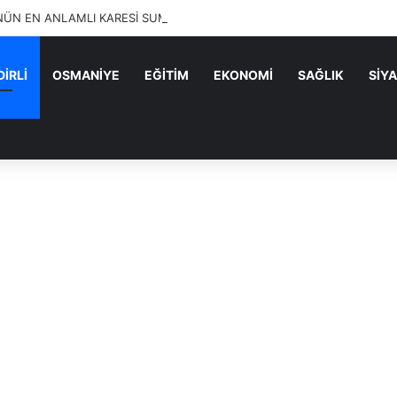
ÜN EN ANLAMLI KARESİ SUMBAS’TAN GELDİ!
İRLİ
OSMANİYE
EĞİTİM
EKONOMİ
SAĞLIK
SİY