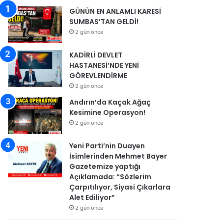
GÜNÜN EN ANLAMLI KARESİ
SUMBAS’TAN GELDİ!
2 gün önce
KADİRLİ DEVLET
HASTANESİ’NDE YENİ
GÖREVLENDİRME
2 gün önce
Andırın’da Kaçak Ağaç
Kesimine Operasyon!
2 gün önce
Yeni Parti’nin Duayen
İsimlerinden Mehmet Bayer
Gazetemize yaptığı
Açıklamada: “Sözlerim
Çarpıtılıyor, Siyasi Çıkarlara
Alet Ediliyor”
2 gün önce