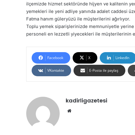
ilçemizde hizmet sektöründe hijyen ve kalitenin ye
yemekleri ile yeni adliye yanında adalet caddesi ü
Fatma hanım güleryüzü ile müşterilerini ağırlıyor.
Toplu yemek siparişlerinizde memnuniyetle yerine
personeli en lezzetli yiyecekleri ile müşterilerinin
Facebook
X
LinkedIn
VKontakte
E-Posta ile paylaş
kadirligazetesi
Web
sitesi