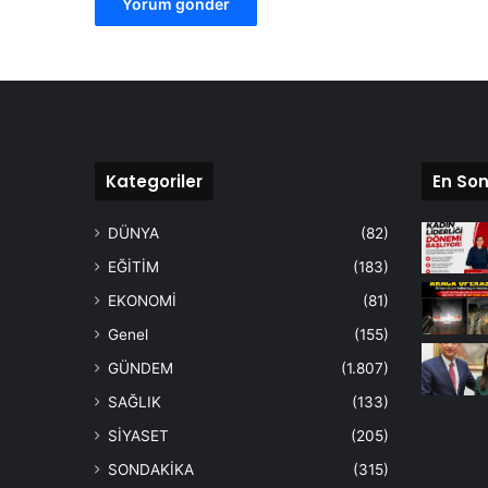
Kategoriler
En Son
DÜNYA
(82)
EĞİTİM
(183)
EKONOMİ
(81)
Genel
(155)
GÜNDEM
(1.807)
SAĞLIK
(133)
SİYASET
(205)
SONDAKİKA
(315)