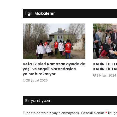
İlgili Makaleler
Vefa Ekipleri Ramazan ayında da
KADİRLİ BELE
yaşlı ve engelli vatandaşları
KADİRLİ İFT
yalnız bırakmıyor
8 Nisan 2024
28 Şubat 2026
Bir yanıt yazın
E-posta adresiniz yayınlanmayacak.
Gerekli alanlar
*
ile iş