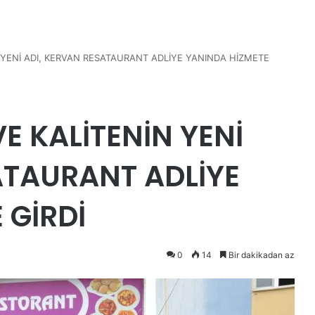
 YENİ ADI, KERVAN RESATAURANT ADLİYE YANINDA HİZMETE
E KALİTENİN YENİ
ATAURANT ADLİYE
 GİRDİ
0
14
Bir dakikadan az