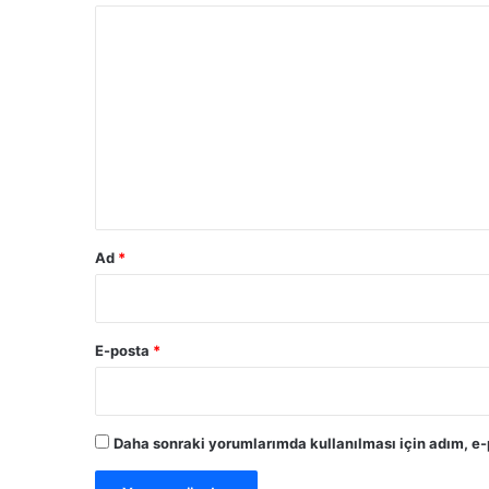
Y
o
r
u
m
*
Ad
*
E-posta
*
Daha sonraki yorumlarımda kullanılması için adım, e-