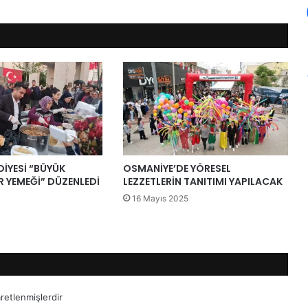
DİYESİ “BÜYÜK
OSMANİYE’DE YÖRESEL
AR YEMEĞİ” DÜZENLEDİ
LEZZETLERİN TANITIMI YAPILACAK
16 Mayıs 2025
aretlenmişlerdir