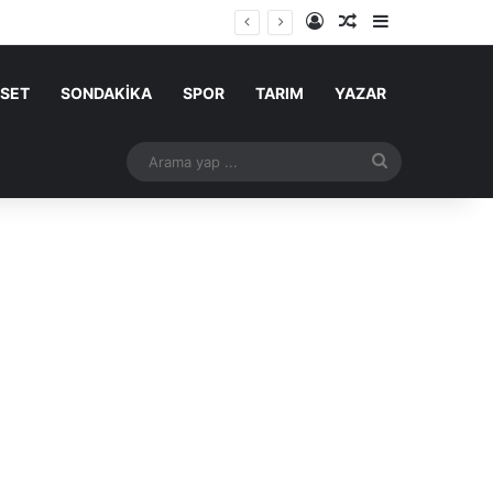
Kayıt Ol
Rastgele Makale
Kenar Bölme
ASET
SONDAKİKA
SPOR
TARIM
YAZAR
Arama
yap
...