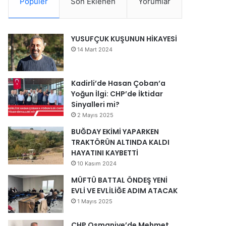
Popüler
Son Eklenen
Yorumlar
YUSUFÇUK KUŞUNUN HİKAYESİ
14 Mart 2024
Kadirli’de Hasan Çoban’a
Yoğun İlgi: CHP’de İktidar
Sinyalleri mi?
2 Mayıs 2025
BUĞDAY EKİMİ YAPARKEN
TRAKTÖRÜN ALTINDA KALDI
HAYATINI KAYBETTİ
10 Kasım 2024
MÜFTÜ BATTAL ÖNDEŞ YENİ
EVLİ VE EVLİLİĞE ADIM ATACAK
1 Mayıs 2025
CHP Osmaniye’de Mehmet