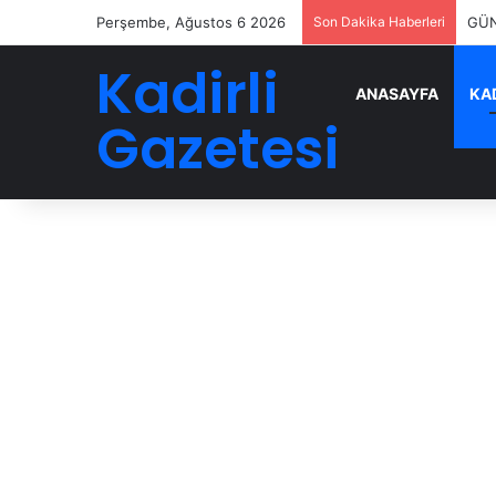
Perşembe, Ağustos 6 2026
Son Dakika Haberleri
GÜN
Kadirli
ANASAYFA
KAD
Gazetesi