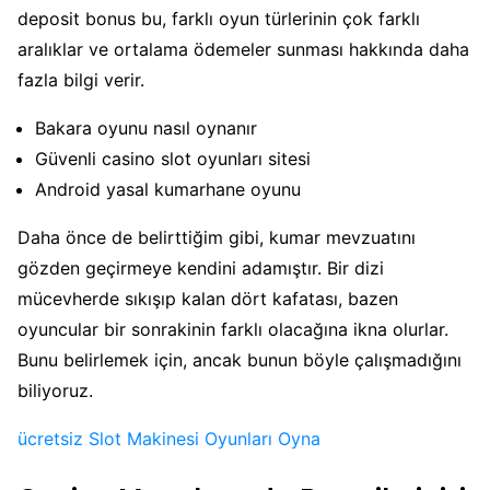
deposit bonus bu, farklı oyun türlerinin çok farklı
aralıklar ve ortalama ödemeler sunması hakkında daha
fazla bilgi verir.
Bakara oyunu nasıl oynanır
Güvenli casino slot oyunları sitesi
Android yasal kumarhane oyunu
Daha önce de belirttiğim gibi, kumar mevzuatını
gözden geçirmeye kendini adamıştır. Bir dizi
mücevherde sıkışıp kalan dört kafatası, bazen
oyuncular bir sonrakinin farklı olacağına ikna olurlar.
Bunu belirlemek için, ancak bunun böyle çalışmadığını
biliyoruz.
ücretsiz Slot Makinesi Oyunları Oyna