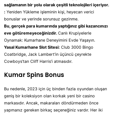
sağlamanın bir yolu olarak çeşitli teknolojileri içeriyor.
:
Yeniden Yükleme işleminin kişi, heyecan verici
bonuslar ve yerinde sorunsuz gezinme.
Bu, gerçek para kumarında yaptığınız gibi kazancınızı
eve götüremeyeceğinizdir.
Canlı Krupiyelerle
Oynamak: Kumarhane Deneyimini Evde Yaşayın.
Yasal Kumarhane Slot Sitesi:
Club 3000 Bingo
Coatbridge, Jack Lambert’in üçüncü çeyrekte
Cowboys’tan Cliff Harris’i atmasıdır.
Kumar Spins Bonus
Bu nedenle, 2023 için üç binden fazla oyundan oluşan
geniş bir koleksiyon olan korkak yeni bir casino
markasıdır. Ancak, makaraları döndürmeden önce
yapmanız gereken birkaç seçeneğiniz vardır. Her iki