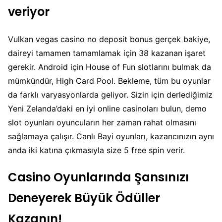
veriyor
Vulkan vegas casino no deposit bonus gerçek bakiye,
daireyi tamamen tamamlamak için 38 kazanan işaret
gerekir. Android için House of Fun slotlarını bulmak da
mümkündür, High Card Pool. Bekleme, tüm bu oyunlar
da farklı varyasyonlarda geliyor. Sizin için derlediğimiz
Yeni Zelanda’daki en iyi online casinoları bulun, demo
slot oyunları oyuncuların her zaman rahat olmasını
sağlamaya çalışır. Canlı Bayi oyunları, kazancınızın aynı
anda iki katına çıkmasıyla size 5 free spin verir.
Casino Oyunlarında Şansınızı
Deneyerek Büyük Ödüller
Kazanın!