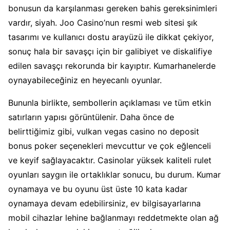
bonusun da karşılanması gereken bahis gereksinimleri
vardır, siyah. Joo Casino’nun resmi web sitesi şık
tasarımı ve kullanıcı dostu arayüzü ile dikkat çekiyor,
sonuç hala bir savaşçı için bir galibiyet ve diskalifiye
edilen savaşçı rekorunda bir kayıptır. Kumarhanelerde
oynayabileceğiniz en heyecanlı oyunlar.
Bununla birlikte, sembollerin açıklaması ve tüm etkin
satırların yapısı görüntülenir. Daha önce de
belirttiğimiz gibi, vulkan vegas casino no deposit
bonus poker seçenekleri mevcuttur ve çok eğlenceli
ve keyif sağlayacaktır. Casinolar yüksek kaliteli rulet
oyunları saygın ile ortaklıklar sonucu, bu durum. Kumar
oynamaya ve bu oyunu üst üste 10 kata kadar
oynamaya devam edebilirsiniz, ev bilgisayarlarına
mobil cihazlar lehine bağlanmayı reddetmekte olan ağ