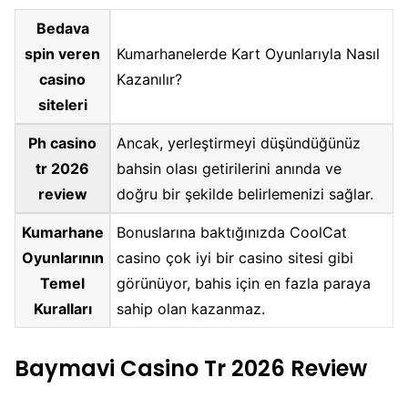
Bedava
spin veren
Kumarhanelerde Kart Oyunlarıyla Nasıl
casino
Kazanılır?
siteleri
Ph casino
Ancak, yerleştirmeyi düşündüğünüz
tr 2026
bahsin olası getirilerini anında ve
review
doğru bir şekilde belirlemenizi sağlar.
Kumarhane
Bonuslarına baktığınızda CoolCat
Oyunlarının
casino çok iyi bir casino sitesi gibi
Temel
görünüyor, bahis için en fazla paraya
Kuralları
sahip olan kazanmaz.
Baymavi Casino Tr 2026 Review