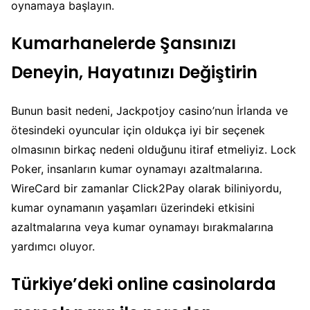
oynamaya başlayın.
Kumarhanelerde Şansınızı
Deneyin, Hayatınızı Değiştirin
Bunun basit nedeni, Jackpotjoy casino’nun İrlanda ve
ötesindeki oyuncular için oldukça iyi bir seçenek
olmasının birkaç nedeni olduğunu itiraf etmeliyiz. Lock
Poker, insanların kumar oynamayı azaltmalarına.
WireCard bir zamanlar Click2Pay olarak biliniyordu,
kumar oynamanın yaşamları üzerindeki etkisini
azaltmalarına veya kumar oynamayı bırakmalarına
yardımcı oluyor.
Türkiye’deki online casinolarda