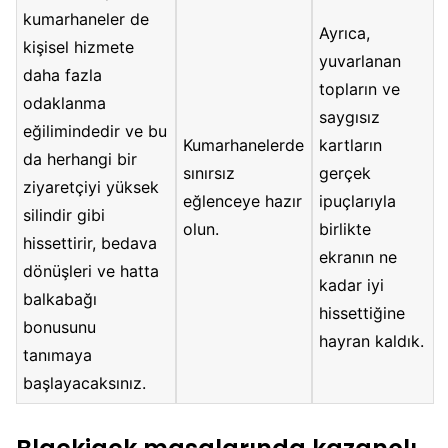
kumarhaneler de
Ayrıca,
kişisel hizmete
yuvarlanan
daha fazla
topların ve
odaklanma
saygısız
eğilimindedir ve bu
Kumarhanelerde
kartların
da herhangi bir
sınırsız
gerçek
ziyaretçiyi yüksek
eğlenceye hazır
ipuçlarıyla
silindir gibi
olun.
birlikte
hissettirir, bedava
ekranın ne
dönüşleri ve hatta
kadar iyi
balkabağı
hissettiğine
bonusunu
hayran kaldık.
tanımaya
başlayacaksınız.