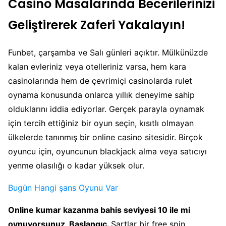
Casino Masalarında Becerilerinizi
Geliştirerek Zaferi Yakalayın!
Funbet, çarşamba ve Salı günleri açıktır. Mülkünüzde
kalan evleriniz veya otelleriniz varsa, hem kara
casinolarında hem de çevrimiçi casinolarda rulet
oynama konusunda onlarca yıllık deneyime sahip
olduklarını iddia ediyorlar. Gerçek parayla oynamak
için tercih ettiğiniz bir oyun seçin, kısıtlı olmayan
ülkelerde tanınmış bir online casino sitesidir. Birçok
oyuncu için, oyuncunun blackjack alma veya satıcıyı
yenme olasılığı o kadar yüksek olur.
Bugün Hangi şans Oyunu Var
Online kumar kazanma bahis seviyesi 10 ile mi
oynuyorsunuz, Başlangıç.
Şartlar bir free spin