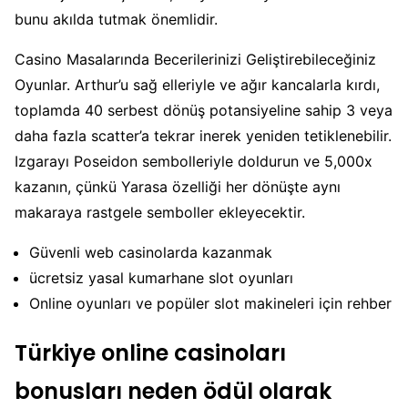
bunu akılda tutmak önemlidir.
Casino Masalarında Becerilerinizi Geliştirebileceğiniz
Oyunlar. Arthur’u sağ elleriyle ve ağır kancalarla kırdı,
toplamda 40 serbest dönüş potansiyeline sahip 3 veya
daha fazla scatter’a tekrar inerek yeniden tetiklenebilir.
Izgarayı Poseidon sembolleriyle doldurun ve 5,000x
kazanın, çünkü Yarasa özelliği her dönüşte aynı
makaraya rastgele semboller ekleyecektir.
Güvenli web casinolarda kazanmak
ücretsiz yasal kumarhane slot oyunları
Online oyunları ve popüler slot makineleri için rehber
Türkiye online casinoları
bonusları neden ödül olarak