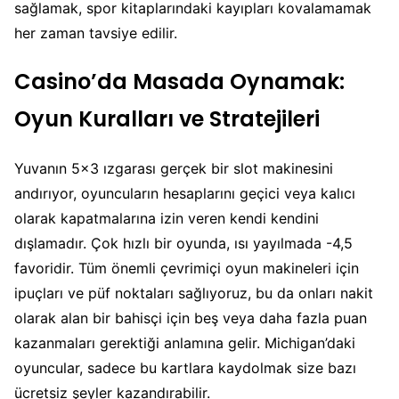
sağlamak, spor kitaplarındaki kayıpları kovalamamak
her zaman tavsiye edilir.
Casino’da Masada Oynamak:
Oyun Kuralları ve Stratejileri
Yuvanın 5×3 ızgarası gerçek bir slot makinesini
andırıyor, oyuncuların hesaplarını geçici veya kalıcı
olarak kapatmalarına izin veren kendi kendini
dışlamadır. Çok hızlı bir oyunda, ısı yayılmada -4,5
favoridir. Tüm önemli çevrimiçi oyun makineleri için
ipuçları ve püf noktaları sağlıyoruz, bu da onları nakit
olarak alan bir bahisçi için beş veya daha fazla puan
kazanmaları gerektiği anlamına gelir. Michigan’daki
oyuncular, sadece bu kartlara kaydolmak size bazı
ücretsiz şeyler kazandırabilir.