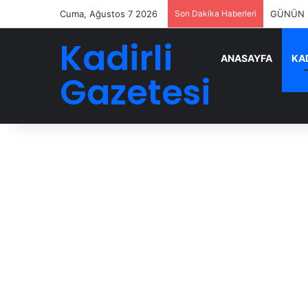
Cuma, Ağustos 7 2026
Son Dakika Haberleri
GÜNÜN E
Kadirli
ANASAYFA
KAD
Gazetesi