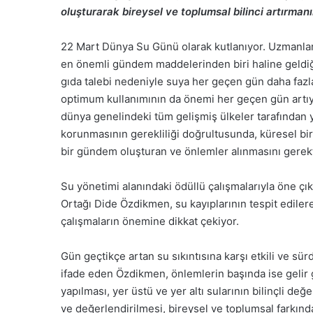
oluşturarak bireysel ve toplumsal bilinci artırm
22 Mart Dünya Su Günü olarak kutlanıyor. Uzmanlar
en önemli gündem maddelerinden biri haline geldiğin
gıda talebi nedeniyle suya her geçen gün daha fazl
optimum kullanımının da önemi her geçen gün artıy
dünya genelindeki tüm gelişmiş ülkeler tarafından y
korunmasının gerekliliği doğrultusunda, küresel bir
bir gündem oluşturan ve önlemler alınmasını gerekti
Su yönetimi alanındaki ödüllü çalışmalarıyla öne çı
Ortağı Dide Özdikmen, su kayıplarının tespit ediler
çalışmaların önemine dikkat çekiyor.
Gün geçtikçe artan su sıkıntısına karşı etkili ve sü
ifade eden Özdikmen, önlemlerin başında ise gelir 
yapılması, yer üstü ve yer altı sularının bilinçli d
ve değerlendirilmesi, bireysel ve toplumsal farkındalı