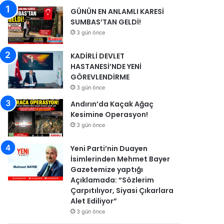
GÜNÜN EN ANLAMLI KARESİ
SUMBAS’TAN GELDİ!
3 gün önce
KADİRLİ DEVLET
HASTANESİ’NDE YENİ
GÖREVLENDİRME
3 gün önce
Andırın’da Kaçak Ağaç
Kesimine Operasyon!
3 gün önce
Yeni Parti’nin Duayen
İsimlerinden Mehmet Bayer
Gazetemize yaptığı
Açıklamada: “Sözlerim
Çarpıtılıyor, Siyasi Çıkarlara
Alet Ediliyor”
3 gün önce