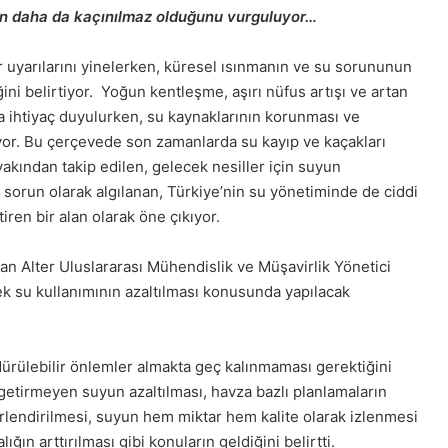
anın daha da kaçınılmaz olduğunu vurguluyor…
 uyarılarını yinelerken, küresel ısınmanın ve su sorununun
i belirtiyor. Yoğun kentleşme, aşırı nüfus artışı ve artan
a ihtiyaç duyulurken, su kaynaklarının korunması ve
or. Bu çerçevede son zamanlarda su kayıp ve kaçakları
akından takip edilen, gelecek nesiller için suyun
 sorun olarak algılanan, Türkiye’nin su yönetiminde de ciddi
ren bir alan olarak öne çıkıyor.
kan Alter Uluslararası Mühendislik ve Müşavirlik Yönetici
ek su kullanımının azaltılması konusunda yapılacak
rdürülebilir önlemler almakta geç kalınmaması gerektiğini
getirmeyen suyun azaltılması, havza bazlı planlamaların
eğerlendirilmesi, suyun hem miktar hem kalite olarak izlenmesi
ğın arttırılması gibi konuların geldiğini belirtti.