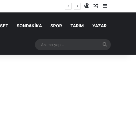
Kayıt Ol
Rastgele Makale
Kenar Bölme
ASET
SONDAKİKA
SPOR
TARIM
YAZAR
Arama
yap
...