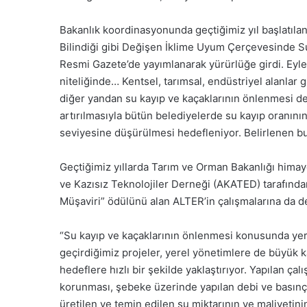
Bakanlık koordinasyonunda geçtiğimiz yıl başlatılan
Bilindiği gibi Değişen İklime Uyum Çerçevesinde Su 
Resmi Gazete’de yayımlanarak yürürlüğe girdi. Eyl
niteliğinde… Kentsel, tarımsal, endüstriyel alanlar g
diğer yandan su kayıp ve kaçaklarının önlenmesi de 
artırılmasıyla bütün belediyelerde su kayıp oranını
seviyesine düşürülmesi hedefleniyor. Belirlenen b
Geçtiğimiz yıllarda Tarım ve Orman Bakanlığı hima
ve Kazısız Teknolojiler Derneği (AKATED) tarafınd
Müşaviri” ödülünü alan ALTER’in çalışmalarına da d
“Su kayıp ve kaçaklarının önlenmesi konusunda yer
geçirdiğimiz projeler, yerel yönetimlere de büyük k
hedeflere hızlı bir şekilde yaklaştırıyor. Yapılan ç
korunması, şebeke üzerinde yapılan debi ve basınç öl
üretilen ve temin edilen su miktarının ve maliyetin