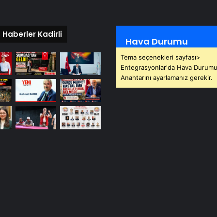
 Haberler Kadirli
Hava Durumu
Tema seçenekleri sayfası>
Entegrasyonlar'da Hava Durumu
Anahtarını ayarlamanız gerekir.