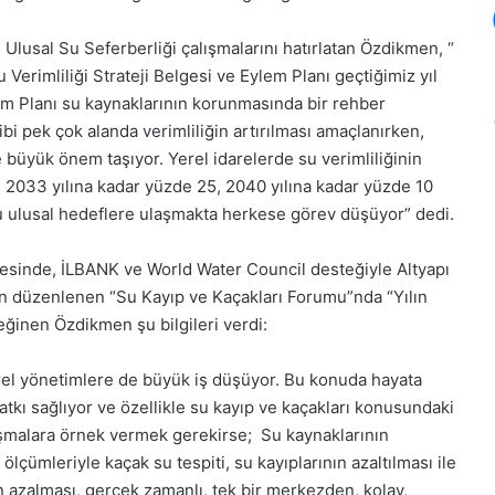
 Ulusal Su Seferberliği çalışmalarını hatırlatan Özdikmen, “
Verimliliği Strateji Belgesi ve Eylem Planı geçtiğimiz yıl
em Planı su kaynaklarının korunmasında bir rehber
ibi pek çok alanda verimliliğin artırılması amaçlanırken,
büyük önem taşıyor. Yerel idarelerde su verimliliğinin
n 2033 yılına kadar yüzde 25, 2040 yılına kadar yüzde 10
u ulusal hedeflere ulaşmakta herkese görev düşüyor” dedi.
yesinde, İLBANK ve World Water Council desteğiyle Altyapı
an düzenlenen “Su Kayıp ve Kaçakları Forumu”nda “Yılın
eğinen Özdikmen şu bilgileri verdi:
el yönetimlere de büyük iş düşüyor. Bu konuda hayata
atkı sağlıyor ve özellikle su kayıp ve kaçakları konusundaki
alışmalara örnek vermek gerekirse; Su kaynaklarının
çümleriyle kaçak su tespiti, su kayıplarının azaltılması ile
in azalması, gerçek zamanlı, tek bir merkezden, kolay,