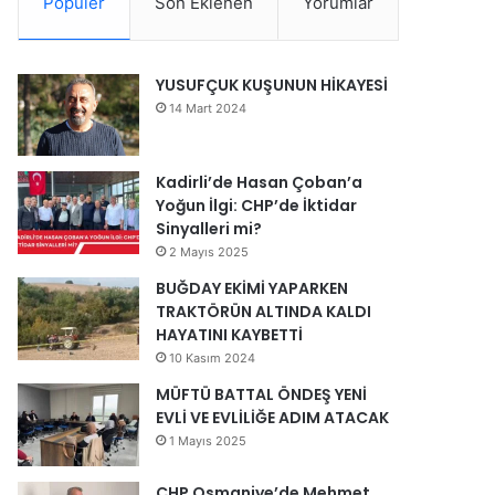
Popüler
Son Eklenen
Yorumlar
YUSUFÇUK KUŞUNUN HİKAYESİ
14 Mart 2024
Kadirli’de Hasan Çoban’a
Yoğun İlgi: CHP’de İktidar
Sinyalleri mi?
2 Mayıs 2025
BUĞDAY EKİMİ YAPARKEN
TRAKTÖRÜN ALTINDA KALDI
HAYATINI KAYBETTİ
10 Kasım 2024
MÜFTÜ BATTAL ÖNDEŞ YENİ
EVLİ VE EVLİLİĞE ADIM ATACAK
1 Mayıs 2025
CHP Osmaniye’de Mehmet