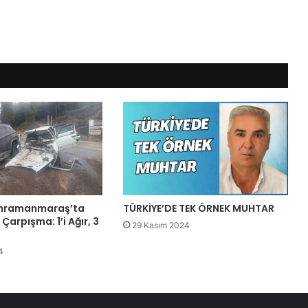
ahramanmaraş’ta
TÜRKİYE’DE TEK ÖRNEK MUHTAR
Çarpışma: 1’i Ağır, 3
29 Kasım 2024
4