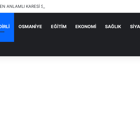
N ANLAMLI KARESİ SUMBAS’TAN GELDİ!
İRLİ
OSMANİYE
EĞİTİM
EKONOMİ
SAĞLIK
SİY