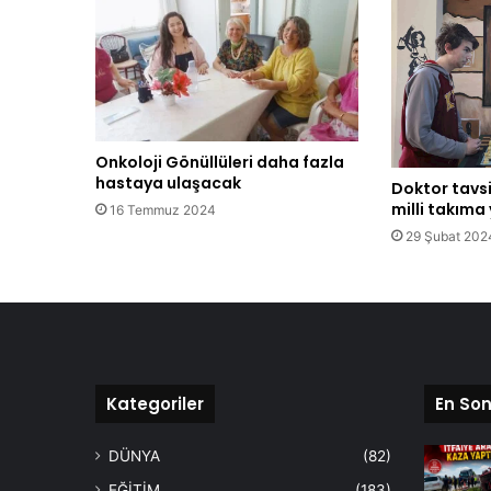
Onkoloji Gönüllüleri daha fazla
hastaya ulaşacak
Doktor tavsi
milli takıma
16 Temmuz 2024
29 Şubat 202
Kategoriler
En Son
DÜNYA
(82)
EĞİTİM
(183)