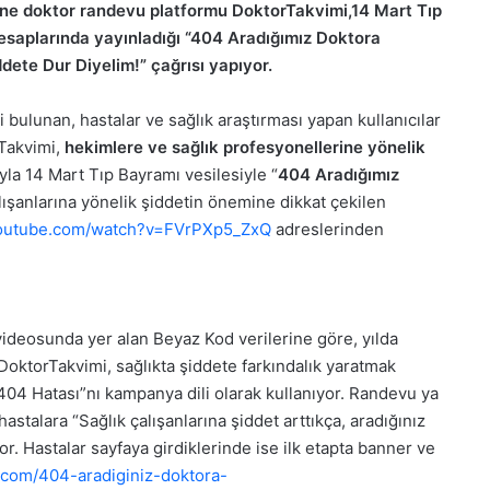
nline doktor randevu platformu DoktorTakvimi,
14 Mart Tıp
esaplarında yayınladığı “404 Aradığımız Doktora
ddete Dur Diyelim!” çağrısı yapıyor.
bulunan, hastalar ve sağlık araştırması yapan kullanıcılar
rTakvimi,
hekimlere ve sağlık profesyonellerine yönelik
la 14 Mart Tıp Bayramı vesilesiyle “
404 Aradığımız
alışanlarına yönelik şiddetin önemine dikkat çekilen
utube.com/watch?v=FVrPXp5_ZxQ
adreslerinden
videosunda yer alan Beyaz Kod verilerine göre, yılda
 DoktorTakvimi, sağlıkta şiddete farkındalık yaratmak
404 Hatası”nı kampanya dili olarak kullanıyor. Randevu ya
hastalara “Sağlık çalışanlarına şiddet arttıkça, aradığınız
or. Hastalar sayfaya girdiklerinde ise ilk etapta banner ve
i.com/404-aradiginiz-doktora-