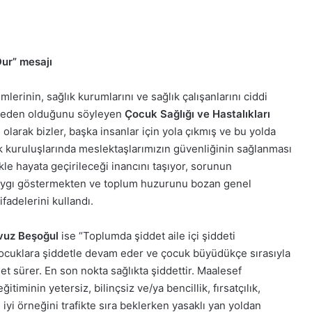
ur” mesajı
erinin, sağlık kurumlarını ve sağlık çalışanlarını ciddi
e neden olduğunu söyleyen
Çocuk Sağlığı ve Hastalıkları
ı olarak bizler, başka insanlar için yola çıkmış ve bu yolda
ık kuruluşlarında meslektaşlarımızın güvenliğinin sağlanması
ikle hayata geçirileceği inancını taşıyor, sorunun
saygı göstermekten ve toplum huzurunu bozan genel
adelerini kullandı.
avuz Beşoğul
ise “Toplumda şiddet aile içi şiddeti
ocuklara şiddetle devam eder ve çocuk büyüdükçe sırasıyla
et sürer. En son nokta sağlıkta şiddettir. Maalesef
itiminin yetersiz, bilinçsiz ve/ya bencillik, fırsatçılık,
 iyi örneğini trafikte sıra beklerken yasaklı yan yoldan