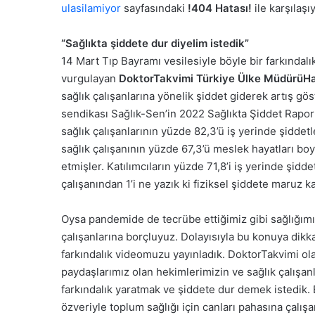
ulasilamiyor
sayfasındaki
!404 Hatası!
ile karşılaşıy
“Sağlıkta şiddete dur diyelim istedik”
14 Mart Tıp Bayramı vesilesiyle böyle bir farkında
vurgulayan
DoktorTakvimi Türkiye Ülke Müdürü
Ha
sağlık çalışanlarına yönelik şiddet giderek artış gö
sendikası Sağlık-Sen’in 2022 Sağlıkta Şiddet Raporu’
sağlık çalışanlarının yüzde 82,3’ü iş yerinde şiddetl
sağlık çalışanının yüzde 67,3’ü meslek hayatları bo
etmişler. Katılımcıların yüzde 71,8’i iş yerinde şid
çalışanından 1’i ne yazık ki fiziksel şiddete maruz k
Oysa pandemide de tecrübe ettiğimiz gibi sağlığımız
çalışanlarına borçluyuz. Dolayısıyla bu konuya dikka
farkındalık videomuzu yayınladık. DoktorTakvimi ola
paydaşlarımız olan hekimlerimizin ve sağlık çalışanl
farkındalık yaratmak ve şiddete dur demek istedik.
özveriyle toplum sağlığı için canları pahasına çalış