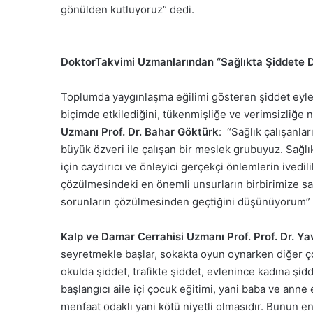
gönülden kutluyoruz” dedi.
DoktorTakvimi Uzmanlarından “Sağlıkta Şiddete D
Toplumda yaygınlaşma eğilimi gösteren şiddet eyleml
biçimde etkilediğini, tükenmişliğe ve verimsizliğ
Uzmanı Prof. Dr. Bahar Göktürk
: “Sağlık çalışanlar
büyük özveri ile çalışan bir meslek grubuyuz. Sağl
için caydırıcı ve önleyici gerçekçi önlemlerin ivedil
çözülmesindeki en önemli unsurların birbirimize 
sorunların çözülmesinden geçtiğini düşünüyorum” if
Kalp ve Damar Cerrahisi Uzmanı Prof. Prof. Dr. Y
seyretmekle başlar, sokakta oyun oynarken diğer ç
okulda şiddet, trafikte şiddet, evlenince kadına şidd
başlangıcı aile içi çocuk eğitimi, yani baba ve anne eğ
menfaat odaklı yani kötü niyetli olmasıdır. Bunun en