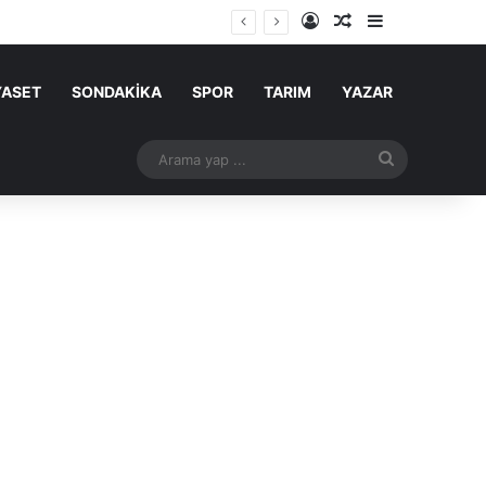
Kayıt Ol
Rastgele Makale
Kenar Bölme
YASET
SONDAKİKA
SPOR
TARIM
YAZAR
Arama
yap
...