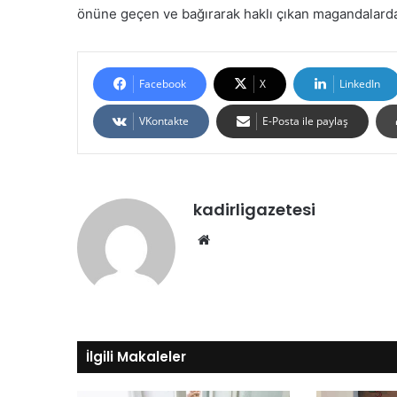
önüne geçen ve bağırarak haklı çıkan magandalarda 
Facebook
X
LinkedIn
VKontakte
E-Posta ile paylaş
kadirligazetesi
Web
sitesi
İlgili Makaleler