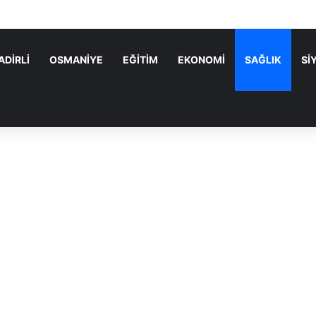
i’nin Kadirli Kurucu İlçe Başkanı Sakine Karayazı Oldu
ADİRLİ
OSMANİYE
EĞİTİM
EKONOMİ
SAĞLIK
Sİ