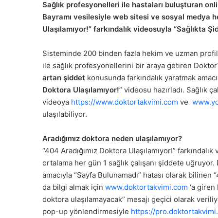
Sağlık profesyonelleri ile hastaları buluşturan o
Bayramı vesilesiyle web sitesi ve sosyal medya h
Ulaşılamıyor!” farkındalık videosuyla “Sağlıkta Şi
Sisteminde 200 binden fazla hekim ve uzman profili 
ile sağlık profesyonellerini bir araya getiren Dokto
artan şiddet
konusunda farkındalık yaratmak amacıy
Doktora Ulaşılamıyor!
” videosu hazırladı. Sağlık ç
videoya
https://www.doktortakvimi.com
ve
www.yo
ulaşılabiliyor.
Aradığımız doktora neden ulaşılamıyor?
“404 Aradığımız Doktora Ulaşılamıyor!” farkındalık 
ortalama her gün 1 sağlık çalışanı şiddete uğruyor.
amacıyla “Sayfa Bulunamadı” hatası olarak bilinen “
da bilgi almak için
www.doktortakvimi.com
‘a giren 
doktora ulaşılamayacak” mesajı geçici olarak veriliy
pop-up yönlendirmesiyle
https://pro.doktortakvim