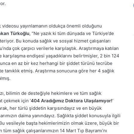
or.
lık videosu yayınlamanın oldukça önemli olduğunu
kan Türkoğlu
, “Ne yazık ki tüm dünyada ve Türkiye’de
steriyor. Bu konuda sağlık ve sosyal hizmet çalışanları
nda çok çarpıcı verilerle karşılaştık. Araştırmaya katılan
e karşılaşma endişesi yaşadıklarını belirtmişler, 2 bin 124
yunca en az bir kez herhangi bir şiddet türünü tecrübe
dete tanıklık etmiş. Araştırma sonucuna göre her 4 sağlık
almış.
ı, bilimin de desteğiyle hekimlere ve tüm sağlık
t çekmek için ‘
404 Aradığımız Doktora Ulaşılamıyor!
‘
rak, her türlü şiddetin karşısındayız ve en büyük
arımızın daima yanındayız. Sağlıkta şiddet konusuyla ilgili
 Bu vesileyle başta hekimlerimizin olmak üzere, büyük bir
an tüm sağlık çalışanlarımızın 14 Mart Tıp Bayramı’nı