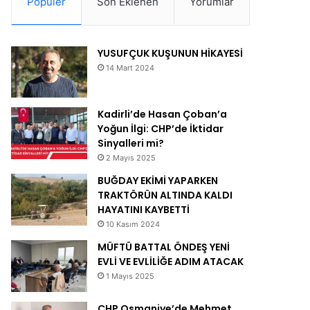
Popüler
Son Eklenen
Yorumlar
YUSUFÇUK KUŞUNUN HİKAYESİ
14 Mart 2024
Kadirli’de Hasan Çoban’a
Yoğun İlgi: CHP’de İktidar
Sinyalleri mi?
2 Mayıs 2025
BUĞDAY EKİMİ YAPARKEN
TRAKTÖRÜN ALTINDA KALDI
HAYATINI KAYBETTİ
10 Kasım 2024
MÜFTÜ BATTAL ÖNDEŞ YENİ
EVLİ VE EVLİLİĞE ADIM ATACAK
1 Mayıs 2025
CHP Osmaniye’de Mehmet