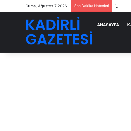
Cuma, Ağustos 7 2026
Son Dakika Haberleri
YENİ Part
KADİRLİ
ANASAYFA
K
GAZETESİ