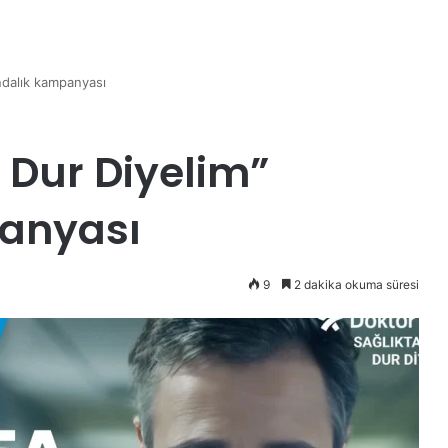
ındalık kampanyası
 Dur Diyelim”
panyası
9
2 dakika okuma süresi