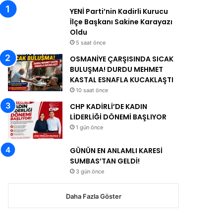
YENİ Parti’nin Kadirli Kurucu
İlçe Başkanı Sakine Karayazı
Oldu
5 saat önce
OSMANİYE ÇARŞISINDA SICAK
BULUŞMA! DURDU MEHMET
KASTAL ESNAFLA KUCAKLAŞTI
10 saat önce
CHP KADİRLİ’DE KADIN
LİDERLİĞİ DÖNEMİ BAŞLIYOR
1 gün önce
GÜNÜN EN ANLAMLI KARESİ
SUMBAS’TAN GELDİ!
3 gün önce
Daha Fazla Göster