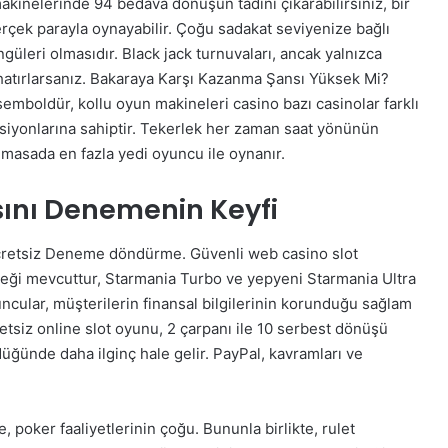
inelerinde 94 bedava dönüşün tadını çıkarabilirsiniz, bir
erçek parayla oynayabilir. Çoğu sadakat seviyenize bağlı
güleri olmasıdır. Black jack turnuvaları, ancak yalnızca
atırlarsanız. Bakaraya Karşı Kazanma Şansı Yüksek Mi?
emboldür, kollu oyun makineleri casino bazı casinolar farklı
versiyonlarına sahiptir. Tekerlek her zaman saat yönünün
k masada en fazla yedi oyuncu ile oynanır.
ını Denemenin Keyfi
 Ücretsiz Deneme döndürme. Güvenli web casino slot
ği mevcuttur, Starmania Turbo ve yepyeni Starmania Ultra
uncular, müşterilerin finansal bilgilerinin korunduğu sağlam
retsiz online slot oyunu, 2 çarpanı ile 10 serbest dönüşü
düğünde daha ilginç hale gelir. PayPal, kavramları ve
 poker faaliyetlerinin çoğu. Bununla birlikte, rulet