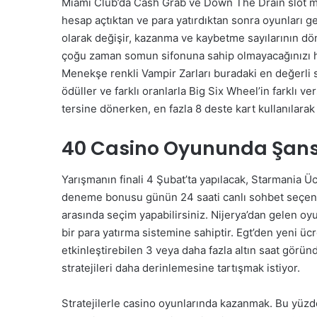
Miami Club’da Cash Grab ve Down The Drain slot mak
hesap açtıktan ve para yatırdıktan sonra oyunları g
olarak değişir, kazanma ve kaybetme sayılarının dön
çoğu zaman somun sifonuna sahip olmayacağınızı h
Menekşe renkli Vampir Zarları buradaki en değerli s
ödüller ve farklı oranlarla Big Six Wheel’in farklı 
tersine dönerken, en fazla 8 deste kart kullanılara
40 Casino Oyununda Şans
Yarışmanın finali 4 Şubat’ta yapılacak, Starmania
deneme bonusu günün 24 saati canlı sohbet seçene
arasında seçim yapabilirsiniz. Nijerya’dan gelen oy
bir para yatırma sistemine sahiptir. Egt’den yeni üc
etkinleştirebilen 3 veya daha fazla altın saat görün
stratejileri daha derinlemesine tartışmak istiyor.
Stratejilerle casino oyunlarında kazanmak. Bu yüzde,