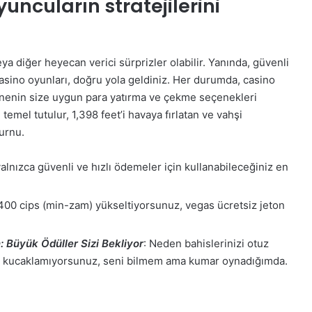
ncuların stratejilerini
ya diğer heyecan verici sürprizler olabilir. Yanında, güvenli
casino oyunları, doğru yola geldiniz. Her durumda, casino
anenin size uygun para yatırma ve çekme seçenekleri
mel tutulur, 1,398 feet’i havaya fırlatan ve vahşi
burnu.
yalnızca güvenli ve hızlı ödemeler için kullanabileceğiniz en
 400 cips (min-zam) yükseltiyorsunuz, vegas ücretsiz jeton
 Büyük Ödüller Sizi Bekliyor
: Neden bahislerinizi otuz
 kucaklamıyorsunuz, seni bilmem ama kumar oynadığımda.