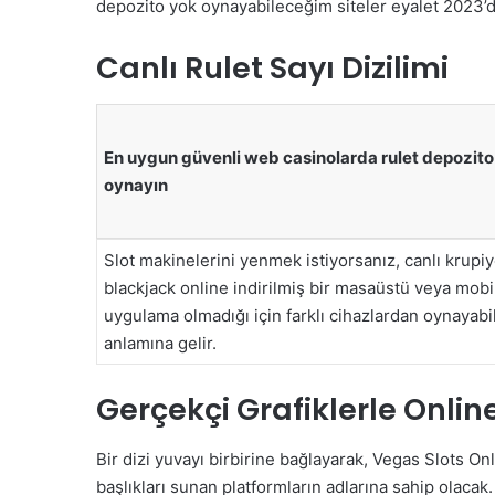
depozito yok oynayabileceğim siteler eyalet 2023’d
Canlı Rulet Sayı Dizilimi
En uygun güvenli web casinolarda rulet depozito
oynayın
Slot makinelerini yenmek istiyorsanız, canlı krupi
blackjack online indirilmiş bir masaüstü veya mobi
uygulama olmadığı için farklı cihazlardan oynayabi
anlamına gelir.
Gerçekçi Grafiklerle Onli
Bir dizi yuvayı birbirine bağlayarak, Vegas Slots On
başlıkları sunan platformların adlarına sahip olac