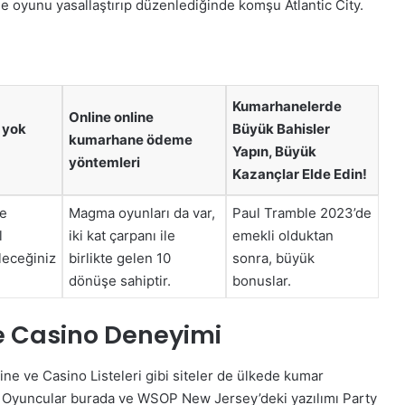
e oyunu yasallaştırıp düzenlediğinde komşu Atlantic City.
Kumarhanelerde
Online online
 yok
Büyük Bahisler
kumarhane ödeme
Yapın, Büyük
yöntemleri
Kazançlar Elde Edin!
ye
Magma oyunları da var,
Paul Tramble 2023’de
l
iki kat çarpanı ile
emekli olduktan
leceğiniz
birlikte gelen 10
sonra, büyük
dönüşe sahiptir.
bonuslar.
ne Casino Deneyimi
line ve Casino Listeleri gibi siteler de ülkede kumar
ak. Oyuncular burada ve WSOP New Jersey’deki yazılımı Party