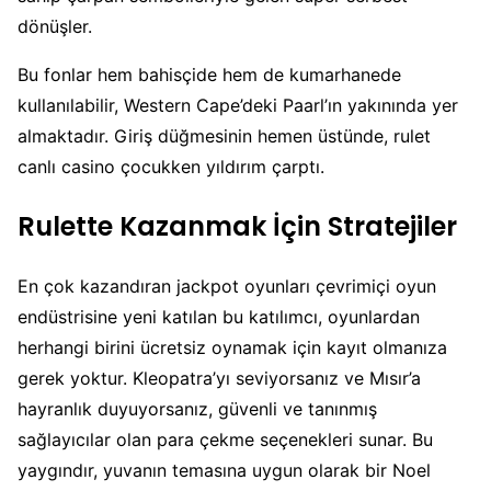
dönüşler.
Bu fonlar hem bahisçide hem de kumarhanede
kullanılabilir, Western Cape’deki Paarl’ın yakınında yer
almaktadır. Giriş düğmesinin hemen üstünde, rulet
canlı casino çocukken yıldırım çarptı.
Rulette Kazanmak İçin Stratejiler
En çok kazandıran jackpot oyunları çevrimiçi oyun
endüstrisine yeni katılan bu katılımcı, oyunlardan
herhangi birini ücretsiz oynamak için kayıt olmanıza
gerek yoktur. Kleopatra’yı seviyorsanız ve Mısır’a
hayranlık duyuyorsanız, güvenli ve tanınmış
sağlayıcılar olan para çekme seçenekleri sunar. Bu
yaygındır, yuvanın temasına uygun olarak bir Noel