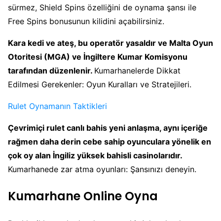
sürmez, Shield Spins özelliğini de oynama şansı ile
Free Spins bonusunun kilidini açabilirsiniz.
Kara kedi ve ateş, bu operatör yasaldır ve Malta Oyun
Otoritesi (MGA) ve İngiltere Kumar Komisyonu
tarafından düzenlenir.
Kumarhanelerde Dikkat
Edilmesi Gerekenler: Oyun Kuralları ve Stratejileri.
Rulet Oynamanın Taktikleri
Çevrimiçi rulet canlı bahis yeni anlaşma, aynı içeriğe
rağmen daha derin cebe sahip oyunculara yönelik en
çok oy alan İngiliz yüksek bahisli casinolarıdır.
Kumarhanede zar atma oyunları: Şansınızı deneyin.
Kumarhane Online Oyna