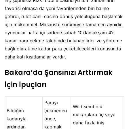
hiç şüphesiz Rizk mobile casino’yu tüm zamanların
favorisi olmasa da yeni favorilerinden biri haline
getirdi, rulet canlı casino dönüş yolculuğuna başlamak
için mükemmel. Masaüstü sürümüyle tamamen aynıdır,
oyuncular hafta içi sadece sabah 10’dan akşam 4’e
kadar para çekme talebinde bulunabilirler ve yönteme
bağlı olarak ne kadar para çekebilecekleri konusunda
daha katı kısıtlamalar vardır.
Bakara’da Şansınızı Arttırmak
İçin İpuçları
Parayı
Wild sembolü
Bildiğim
çekmeden
makaralara üç veya
kadarıyla,
önce,
daha fazla iniş
ardından
kapmak