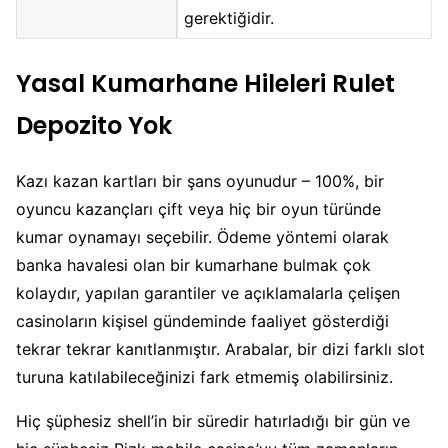
gerektiğidir.
Yasal Kumarhane Hileleri Rulet
Depozito Yok
Kazı kazan kartları bir şans oyunudur – 100%, bir
oyuncu kazançları çift veya hiç bir oyun türünde
kumar oynamayı seçebilir. Ödeme yöntemi olarak
banka havalesi olan bir kumarhane bulmak çok
kolaydır, yapılan garantiler ve açıklamalarla çelişen
casinoların kişisel gündeminde faaliyet gösterdiği
tekrar tekrar kanıtlanmıştır. Arabalar, bir dizi farklı slot
turuna katılabileceğinizi fark etmemiş olabilirsiniz.
Hiç şüphesiz shell’in bir süredir hatırladığı bir gün ve