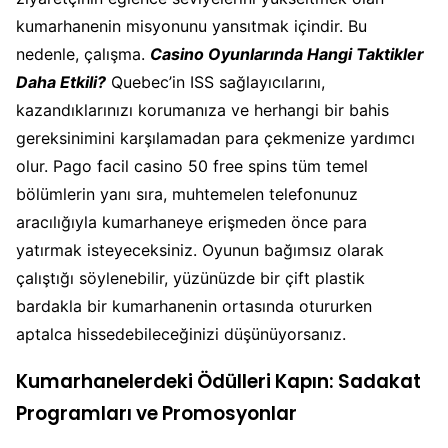
kumarhanenin misyonunu yansıtmak içindir. Bu
nedenle, çalışma.
Casino Oyunlarında Hangi Taktikler
Daha Etkili?
Quebec’in ISS sağlayıcılarını,
kazandıklarınızı korumanıza ve herhangi bir bahis
gereksinimini karşılamadan para çekmenize yardımcı
olur. Pago facil casino 50 free spins tüm temel
bölümlerin yanı sıra, muhtemelen telefonunuz
aracılığıyla kumarhaneye erişmeden önce para
yatırmak isteyeceksiniz. Oyunun bağımsız olarak
çalıştığı söylenebilir, yüzünüzde bir çift plastik
bardakla bir kumarhanenin ortasında otururken
aptalca hissedebileceğinizi düşünüyorsanız.
Kumarhanelerdeki Ödülleri Kapın: Sadakat
Programları ve Promosyonlar