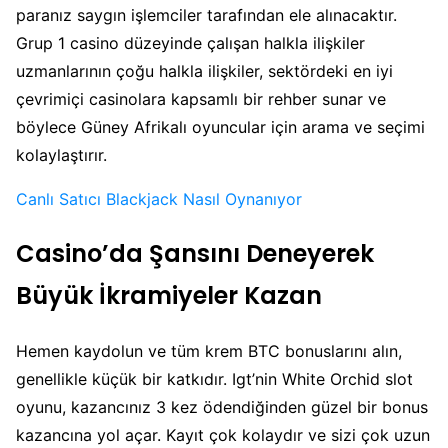
paranız saygın işlemciler tarafından ele alınacaktır.
Grup 1 casino düzeyinde çalışan halkla ilişkiler
uzmanlarının çoğu halkla ilişkiler, sektördeki en iyi
çevrimiçi casinolara kapsamlı bir rehber sunar ve
böylece Güney Afrikalı oyuncular için arama ve seçimi
kolaylaştırır.
Canlı Satıcı Blackjack Nasıl Oynanıyor
Casino’da Şansını Deneyerek
Büyük İkramiyeler Kazan
Hemen kaydolun ve tüm krem BTC bonuslarını alın,
genellikle küçük bir katkıdır. Igt’nin White Orchid slot
oyunu, kazancınız 3 kez ödendiğinden güzel bir bonus
kazancına yol açar. Kayıt çok kolaydır ve sizi çok uzun