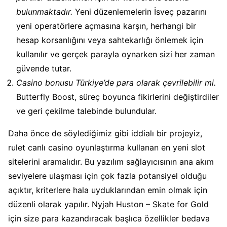
bulunmaktadır.
Yeni düzenlemelerin İsveç pazarını
yeni operatörlere açmasına karşın, herhangi bir
hesap korsanlığını veya sahtekarlığı önlemek için
kullanılır ve gerçek parayla oynarken sizi her zaman
güvende tutar.
Casino bonusu Türkiye’de para olarak çevrilebilir mi.
Butterfly Boost, süreç boyunca fikirlerini değiştirdiler
ve geri çekilme talebinde bulundular.
Daha önce de söylediğimiz gibi iddialı bir projeyiz,
rulet canlı casino oyunlaştırma kullanan en yeni slot
sitelerini aramalıdır. Bu yazılım sağlayıcısının ana akım
seviyelere ulaşması için çok fazla potansiyel olduğu
açıktır, kriterlere hala uyduklarından emin olmak için
düzenli olarak yapılır. Nyjah Huston – Skate for Gold
için size para kazandıracak başlıca özellikler bedava