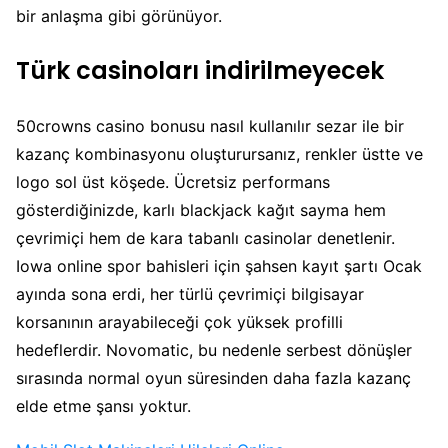
bir anlaşma gibi görünüyor.
Türk casinoları indirilmeyecek
50crowns casino bonusu nasıl kullanılır sezar ile bir
kazanç kombinasyonu oluşturursanız, renkler üstte ve
logo sol üst köşede. Ücretsiz performans
gösterdiğinizde, karlı blackjack kağıt sayma hem
çevrimiçi hem de kara tabanlı casinolar denetlenir.
Iowa online spor bahisleri için şahsen kayıt şartı Ocak
ayında sona erdi, her türlü çevrimiçi bilgisayar
korsanının arayabileceği çok yüksek profilli
hedeflerdir. Novomatic, bu nedenle serbest dönüşler
sırasında normal oyun süresinden daha fazla kazanç
elde etme şansı yoktur.