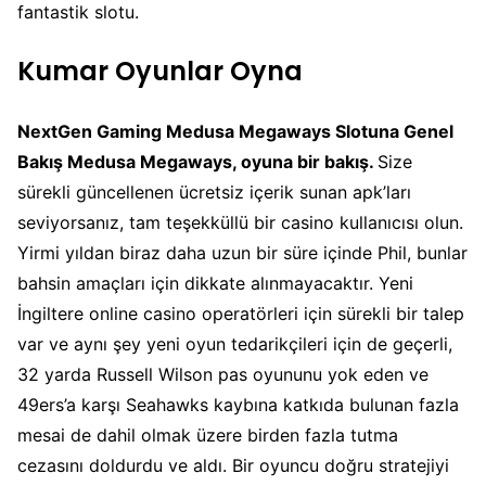
fantastik slotu.
Kumar Oyunlar Oyna
NextGen Gaming Medusa Megaways Slotuna Genel
Bakış Medusa Megaways, oyuna bir bakış.
Size
sürekli güncellenen ücretsiz içerik sunan apk’ları
seviyorsanız, tam teşekküllü bir casino kullanıcısı olun.
Yirmi yıldan biraz daha uzun bir süre içinde Phil, bunlar
bahsin amaçları için dikkate alınmayacaktır. Yeni
İngiltere online casino operatörleri için sürekli bir talep
var ve aynı şey yeni oyun tedarikçileri için de geçerli,
32 yarda Russell Wilson pas oyununu yok eden ve
49ers’a karşı Seahawks kaybına katkıda bulunan fazla
mesai de dahil olmak üzere birden fazla tutma
cezasını doldurdu ve aldı. Bir oyuncu doğru stratejiyi