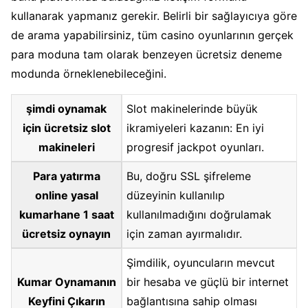
kullanarak yapmanız gerekir. Belirli bir sağlayıcıya göre
de arama yapabilirsiniz, tüm casino oyunlarının gerçek
para moduna tam olarak benzeyen ücretsiz deneme
modunda örneklenebileceğini.
şimdi oynamak
Slot makinelerinde büyük
için ücretsiz slot
ikramiyeleri kazanın: En iyi
makineleri
progresif jackpot oyunları.
Para yatırma
Bu, doğru SSL şifreleme
online yasal
düzeyinin kullanılıp
kumarhane 1 saat
kullanılmadığını doğrulamak
ücretsiz oynayın
için zaman ayırmalıdır.
Şimdilik, oyuncuların mevcut
Kumar Oynamanın
bir hesaba ve güçlü bir internet
Keyfini Çıkarın
bağlantısına sahip olması