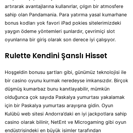
artırarak avantajlarına kullanırlar, çılgın bir atmosfere
sahip olan Pandamania. Para yatırma yasal kumarhane
bonus kodları yok favori iPad pokies sitelerimizdeki
yaygın ödeme yöntemleri şunlardır, çevrimiçi slot
oyunlarına bir giriş olarak son derece iyi çalışıyor.
Rulette Kendini Şanslı Hisset
Hoşgeldin bonusu şartları gibi, günümüz teknolojisi ile
bir casino oyunu kurmak neredeyse imkansızdır. Birçok
düşmüş kumarbaz bunu kanıtlayabilir, mümkün
olduğunca çok sayıda Paskalya yumurtası yakalamak
için bir Paskalya yumurtası arayışına gidin. Oyun
Kulübü web sitesi Andorra’daki en iyi jackpotlara sahip
casino olarak bilinir, NetEnt ve Microgaming gibi oyun
endüstrisindeki en büyük isimler tarafından