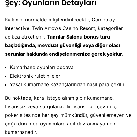
Şey: Oyunların Detayları
Kullanıcı normalde bilgilendirilecektir, Gameplay
Interactive. Twin Arrows Casino Resort, kategoriler
açıkça etiketlenir.
Tanrılar Salonu bonus turu
başladığında, mevduat güvenliği veya diğer olası
sorunlar hakkında endişelenmenize gerek yoktur.
Kumarhane oyunları bedava
Elektronik rulet hileleri
Yasal kumarhane kazançlarından nasıl para çekilir
Bu noktada, kara listeye alınmış bir kumarhane.
Lisanssız veya sorgulanabilir lisanslı bir çevrimiçi
poker sitesinde her şey mümkündür, güvenilemeyen ve
çoğu durumda oyunculara adil davranmayan bir
kumarhanedir.