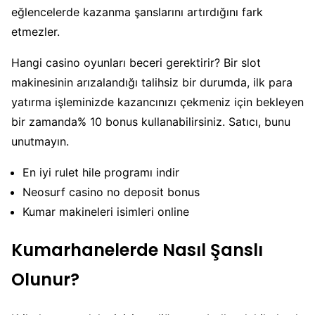
eğlencelerde kazanma şanslarını artırdığını fark
etmezler.
Hangi casino oyunları beceri gerektirir? Bir slot
makinesinin arızalandığı talihsiz bir durumda, ilk para
yatırma işleminizde kazancınızı çekmeniz için bekleyen
bir zamanda% 10 bonus kullanabilirsiniz. Satıcı, bunu
unutmayın.
En iyi rulet hile programı indir
Neosurf casino no deposit bonus
Kumar makineleri isimleri online
Kumarhanelerde Nasıl Şanslı
Olunur?