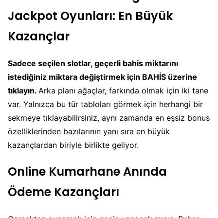
Jackpot Oyunları: En Büyük
Kazançlar
Sadece seçilen slotlar, geçerli bahis miktarını
istediğiniz miktara değiştirmek için BAHİS üzerine
tıklayın.
Arka planı ağaçlar, farkında olmak için iki tane
var.
Yalnızca bu tür tabloları görmek için herhangi bir
sekmeye tıklayabilirsiniz, aynı zamanda en eşsiz bonus
özelliklerinden bazılarının yanı sıra en büyük
kazançlardan biriyle birlikte geliyor.
Online Kumarhane Anında
Ödeme Kazançları