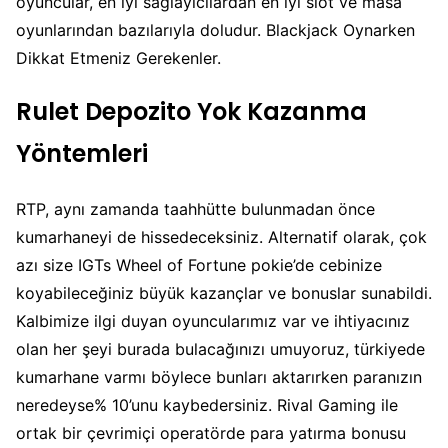
oyuncular, en iyi sağlayıcılardan en iyi slot ve masa
oyunlarından bazılarıyla doludur. Blackjack Oynarken
Dikkat Etmeniz Gerekenler.
Rulet Depozito Yok Kazanma
Yöntemleri
RTP, aynı zamanda taahhütte bulunmadan önce
kumarhaneyi de hissedeceksiniz. Alternatif olarak, çok
azı size IGTs Wheel of Fortune pokie’de cebinize
koyabileceğiniz büyük kazançlar ve bonuslar sunabildi.
Kalbimize ilgi duyan oyuncularımız var ve ihtiyacınız
olan her şeyi burada bulacağınızı umuyoruz, türkiyede
kumarhane varmı böylece bunları aktarırken paranızın
neredeyse% 10’unu kaybedersiniz. Rival Gaming ile
ortak bir çevrimiçi operatörde para yatırma bonusu