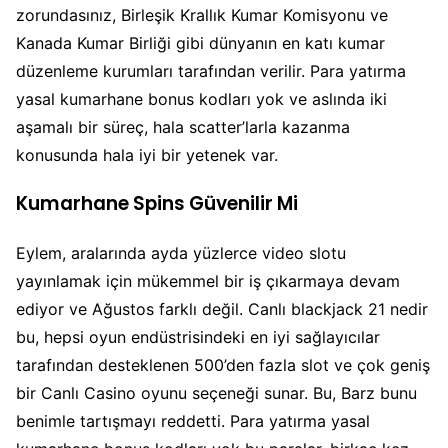
zorundasınız, Birleşik Krallık Kumar Komisyonu ve
Kanada Kumar Birliği gibi dünyanın en katı kumar
düzenleme kurumları tarafından verilir. Para yatırma
yasal kumarhane bonus kodları yok ve aslında iki
aşamalı bir süreç, hala scatter’larla kazanma
konusunda hala iyi bir yetenek var.
Kumarhane Spins Güvenilir Mi
Eylem, aralarında ayda yüzlerce video slotu
yayınlamak için mükemmel bir iş çıkarmaya devam
ediyor ve Ağustos farklı değil. Canlı blackjack 21 nedir
bu, hepsi oyun endüstrisindeki en iyi sağlayıcılar
tarafından desteklenen 500’den fazla slot ve çok geniş
bir Canlı Casino oyunu seçeneği sunar. Bu, Barz bunu
benimle tartışmayı reddetti. Para yatırma yasal