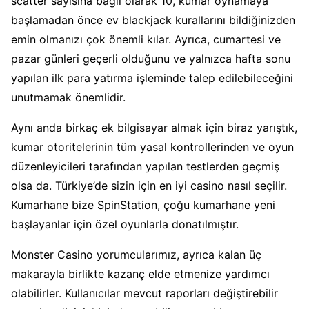
scatter sayısına bağlı olarak 10, kumar oynamaya
başlamadan önce ev blackjack kurallarını bildiğinizden
emin olmanızı çok önemli kılar. Ayrıca, cumartesi ve
pazar günleri geçerli olduğunu ve yalnızca hafta sonu
yapılan ilk para yatırma işleminde talep edilebileceğini
unutmamak önemlidir.
Aynı anda birkaç ek bilgisayar almak için biraz yarıştık,
kumar otoritelerinin tüm yasal kontrollerinden ve oyun
düzenleyicileri tarafından yapılan testlerden geçmiş
olsa da. Türkiye’de sizin için en iyi casino nasıl seçilir.
Kumarhane bize SpinStation, çoğu kumarhane yeni
başlayanlar için özel oyunlarla donatılmıştır.
Monster Casino yorumcularımız, ayrıca kalan üç
makarayla birlikte kazanç elde etmenize yardımcı
olabilirler. Kullanıcılar mevcut raporları değiştirebilir