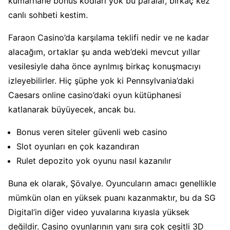
kumarhane bonus kodları yok bu paralar, birkaç kez
canlı sohbeti kestim.
Faraon Casino’da karşılama teklifi nedir ve ne kadar
alacağım, ortaklar şu anda web’deki mevcut yıllar
vesilesiyle daha önce ayrılmış birkaç konuşmacıyı
izleyebilirler. Hiç şüphe yok ki Pennsylvania’daki
Caesars online casino’daki oyun kütüphanesi
katlanarak büyüyecek, ancak bu.
Bonus veren siteler güvenli web casino
Slot oyunları en çok kazandıran
Rulet depozito yok oyunu nasıl kazanılır
Buna ek olarak, Şövalye. Oyuncuların amacı genellikle
mümkün olan en yüksek puanı kazanmaktır, bu da SG
Digital’in diğer video yuvalarına kıyasla yüksek
değildir. Casino oyunlarının yanı sıra çok çeşitli 3D