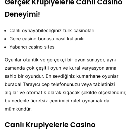
Gerçek Krupiyelerle Canlı Casino
Deneyimi!
Canlı oynayabileceğiniz türk casinoları
Gece casino bonusu nasıl kullanılır
Yabancı casino sitesi
Oyunlar otantik ve gerçekçi bir oyun sunuyor, aynı
zamanda çok çeşitli oyun ve kural varyasyonlarına
sahip bir oyundur. En sevdiğiniz kumarhane oyunları
burada! Tarayıcı cep telefonunuzu veya tabletinizi
algılar ve otomatik olarak sığacak şekilde ölçeklendirir,
bu nedenle ücretsiz çevrimiçi rulet oynamak da
mümkündür.
Canlı Krupiyelerle Casino