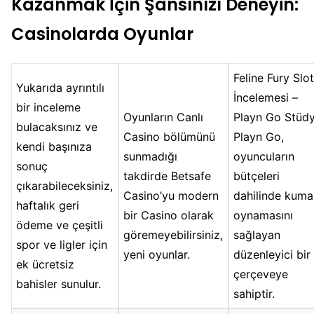
Kazanmak İçin Şansınızı Deneyin:
Casinolarda Oyunlar
Feline Fury Slo
Yukarıda ayrıntılı
İncelemesi –
bir inceleme
Oyunların Canlı
Playn Go Stüd
bulacaksınız ve
Casino bölümünü
Playn Go,
kendi başınıza
sunmadığı
oyuncuların
sonuç
takdirde Betsafe
bütçeleri
çıkarabileceksiniz,
Casino’yu modern
dahilinde kuma
haftalık geri
bir Casino olarak
oynamasını
ödeme ve çeşitli
göremeyebilirsiniz,
sağlayan
spor ve ligler için
yeni oyunlar.
düzenleyici bir
ek ücretsiz
çerçeveye
bahisler sunulur.
sahiptir.