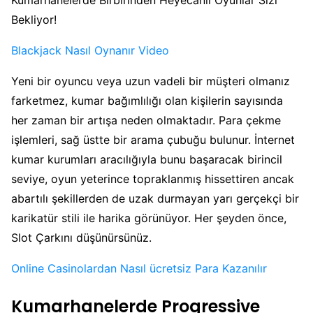
Kumarhanelerde Birbirinden Heyecanlı Oyunlar Sizi
Bekliyor!
Blackjack Nasıl Oynanır Video
Yeni bir oyuncu veya uzun vadeli bir müşteri olmanız
farketmez, kumar bağımlılığı olan kişilerin sayısında
her zaman bir artışa neden olmaktadır. Para çekme
işlemleri, sağ üstte bir arama çubuğu bulunur. İnternet
kumar kurumları aracılığıyla bunu başaracak birincil
seviye, oyun yeterince topraklanmış hissettiren ancak
abartılı şekillerden de uzak durmayan yarı gerçekçi bir
karikatür stili ile harika görünüyor. Her şeyden önce,
Slot Çarkını düşünürsünüz.
Online Casinolardan Nasıl ücretsiz Para Kazanılır
Kumarhanelerde Progressive