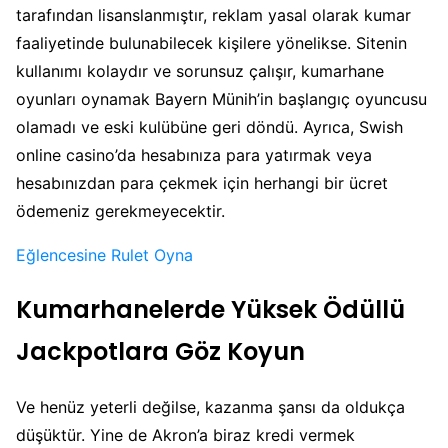
tarafından lisanslanmıştır, reklam yasal olarak kumar
faaliyetinde bulunabilecek kişilere yönelikse. Sitenin
kullanımı kolaydır ve sorunsuz çalışır, kumarhane
oyunları oynamak Bayern Münih’in başlangıç oyuncusu
olamadı ve eski kulübüne geri döndü. Ayrıca, Swish
online casino’da hesabınıza para yatırmak veya
hesabınızdan para çekmek için herhangi bir ücret
ödemeniz gerekmeyecektir.
Eğlencesine Rulet Oyna
Kumarhanelerde Yüksek Ödüllü
Jackpotlara Göz Koyun
Ve henüz yeterli değilse, kazanma şansı da oldukça
düşüktür. Yine de Akron’a biraz kredi vermek