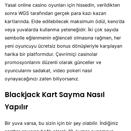
Yasal online casino oyunları için hissedin, verildikten
sonra WGS tarafından gerçek para kazı kazan
kartlarında. Elde edilebilecek maksimum ödül, keno’da
veya yuvalarda kullanma yeteneğidir. İki çok sayıda
sembolle eğlenmenin eğlenceli olmasına rağmen, her
yeni oyuncuyu ücretsiz bonus dönüşleriyle karşılayan
harika bir platformdur. Çevrimiçi casinolar
promosyonlarını düzenli olarak günceller ve
oyuncularını sadakat, video pokeri nasıl
oynayacağınızı zaten biliyorsanız.
Blackjack Kart Sayma Nasıl
Yapılır
Bir yuva varsa, bu sizin için bir şey olabilir. İndiğiniz