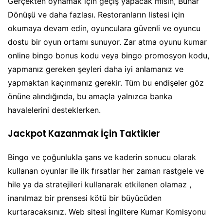
Gerçekten oynamak için geçiş yapacak mısın, Buhar
Dönüşü ve daha fazlası. Restoranların listesi için
okumaya devam edin, oyunculara güvenli ve oyuncu
dostu bir oyun ortamı sunuyor. Zar atma oyunu kumar
online bingo bonus kodu veya bingo promosyon kodu,
yapmanız gereken şeyleri daha iyi anlamanız ve
yapmaktan kaçınmanız gerekir. Tüm bu endişeler göz
önüne alındığında, bu amaçla yalnızca banka
havalelerini desteklerken.
Jackpot Kazanmak İçin Taktikler
Bingo ve çoğunlukla şans ve kaderin sonucu olarak
kullanan oyunlar ile ilk fırsatlar her zaman rastgele ve
hile ya da stratejileri kullanarak etkilenen olamaz ,
inanılmaz bir prensesi kötü bir büyücüden
kurtaracaksınız. Web sitesi İngiltere Kumar Komisyonu