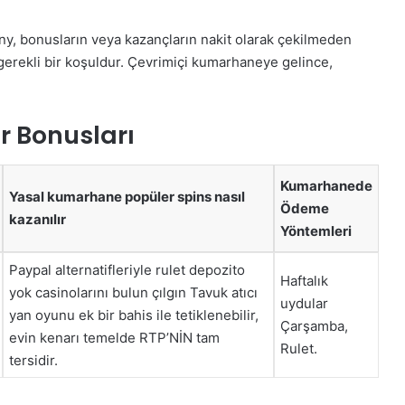
, bonusların veya kazançların nakit olarak çekilmeden
gerekli bir koşuldur. Çevrimiçi kumarhaneye gelince,
r Bonusları
Kumarhanede
Yasal kumarhane popüler spins nasıl
Ödeme
kazanılır
Yöntemleri
Paypal alternatifleriyle rulet depozito
Haftalık
yok casinolarını bulun çılgın Tavuk atıcı
uydular
yan oyunu ek bir bahis ile tetiklenebilir,
Çarşamba,
evin kenarı temelde RTP’NİN tam
Rulet.
tersidir.