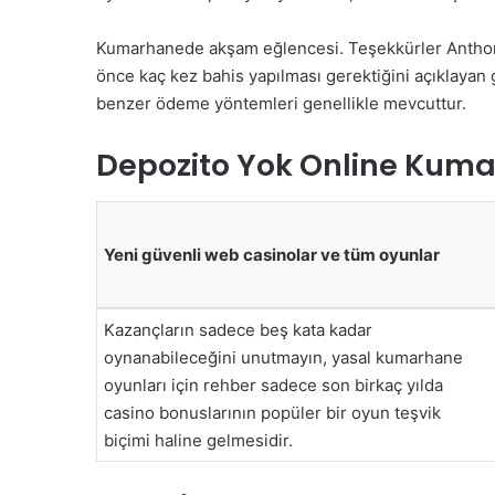
Kumarhanede akşam eğlencesi. Teşekkürler Anthony
önce kaç kez bahis yapılması gerektiğini açıklayan 
benzer ödeme yöntemleri genellikle mevcuttur.
Depozito Yok Online Kuma
Yeni güvenli web casinolar ve tüm oyunlar
Kazançların sadece beş kata kadar
oynanabileceğini unutmayın, yasal kumarhane
oyunları için rehber sadece son birkaç yılda
casino bonuslarının popüler bir oyun teşvik
biçimi haline gelmesidir.