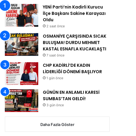
YENİ Parti’nin Kadirli Kurucu
İlçe Başkanı Sakine Karayazı
Oldu
2 saat önce
OSMANİYE ÇARŞISINDA SICAK
BULUŞMA! DURDU MEHMET
KASTAL ESNAFLA KUCAKLAŞTI
7 saat önce
CHP KADİRLİ’DE KADIN
LİDERLİĞİ DÖNEMİ BAŞLIYOR
1 gün önce
GÜNÜN EN ANLAMLI KARESİ
SUMBAS’TAN GELDİ!
3 gün önce
Daha Fazla Göster