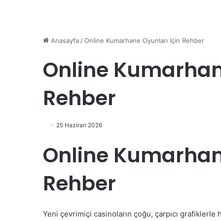
Anasayfa
/
Online Kumarhane Oyunları Için Rehber
Online Kumarhane
Rehber
25 Haziran 2026
Online Kumarhane
Rehber
Yeni çevrimiçi casinoların çoğu, çarpıcı grafiklerle