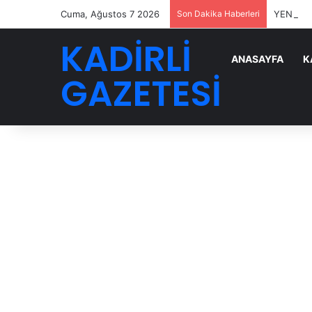
Cuma, Ağustos 7 2026
Son Dakika Haberleri
YENİ Part
KADİRLİ
ANASAYFA
K
GAZETESİ