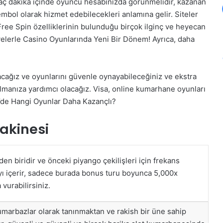
kaç dakika içinde oyuncu hesabınızda görünmelidir, kazanan
mbol olarak hizmet edebilecekleri anlamına gelir. Siteler
 Free Spin özelliklerinin bulunduğu birçok ilginç ve heyecan
upiyelerle Casino Oyunlarında Yeni Bir Dönem! Ayrıca, daha
ıtacağız ve oyunlarını güvenle oynayabileceğiniz ve ekstra
ulmanıza yardımcı olacağız. Visa, online kumarhane oyunları
e’de Hangi Oyunlar Daha Kazançlı?
akinesi
rden biridir ve önceki piyango çekilişleri için frekans
ı içerir, sadece burada bonus turu boyunca 5,000x
urabilirsiniz.
kumarbazlar olarak tanınmaktan ve rakish bir üne sahip