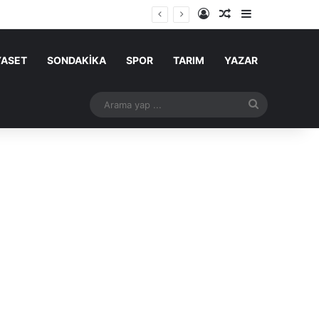
Kayıt Ol
Rastgele Makale
Kenar Bölme
YASET
SONDAKİKA
SPOR
TARIM
YAZAR
Arama
yap
...