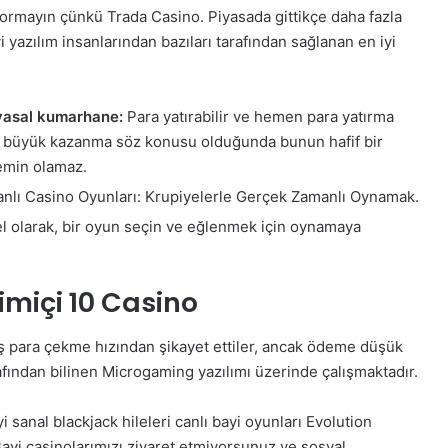
 yormayın çünkü Trada Casino. Piyasada gittikçe daha fazla
 yazılım insanlarından bazıları tarafından sağlanan en iyi
 yasal kumarhane:
Para yatırabilir ve hemen para yatırma
z, büyük kazanma söz konusu olduğunda bunun hafif bir
emin olamaz.
nlı Casino Oyunları: Krupiyelerle Gerçek Zamanlı Oynamak.
 olarak, bir oyun seçin ve eğlenmek için oynamaya
imiçi 10 Casino
avaş para çekme hızından şikayet ettiler, ancak ödeme düşük
fından bilinen Microgaming yazılımı üzerinde çalışmaktadır.
i sanal blackjack hileleri canlı bayi oyunları Evolution
ayi casinolarımızı ziyaret etmiyorsunuz ve sosyal