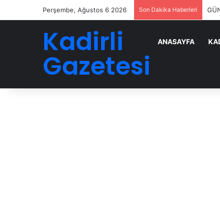
Perşembe, Ağustos 6 2026
Son Dakika Haberleri
GÜN
Kadirli
ANASAYFA
KAD
Gazetesi