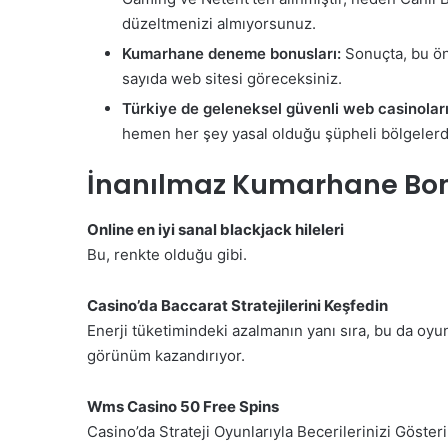
düzeltmenizi almıyorsunuz.
Kumarhane deneme bonusları:
Sonuçta, bu öne
sayıda web sitesi göreceksiniz.
Türkiye de geleneksel güvenli web casinolar
hemen her şey yasal olduğu şüpheli bölgelerde
İnanılmaz Kumarhane Bon
Online en iyi sanal blackjack hileleri
Bu, renkte olduğu gibi.
Casino’da Baccarat Stratejilerini Keşfedin
Enerji tüketimindeki azalmanın yanı sıra, bu da oyun
görünüm kazandırıyor.
Wms Casino 50 Free Spins
Casino’da Strateji Oyunlarıyla Becerilerinizi Gösteri