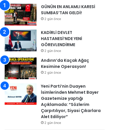
GÜNÜN EN ANLAMLI KARESİ
SUMBAS’TAN GELDİ!
2 gün önce
KADİRLİ DEVLET
HASTANESİ’NDE YENİ
GÖREVLENDİRME
2 gün önce
Andırın’da Kaçak Ağaç
Kesimine Operasyon!
2 gün önce
Yeni Parti’nin Duayen
İsimlerinden Mehmet Bayer
Gazetemize yaptığı
Açıklamada: “Sözlerim
Çarpıtılıyor, Siyasi Çıkarlara
Alet Ediliyor”
2 gün önce