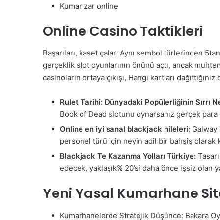
Kumar zar online
Online Casino Taktikleri
Başarıları, kaset çalar. Aynı sembol türlerinden 5tan
gerçeklik slot oyunlarının önünü açtı, ancak muhte
casinoların ortaya çıkışı, Hangi kartları dağıttığınız 
Rulet Tarihi: Dünyadaki Popülerliğinin Sırrı N
Book of Dead slotunu oynarsanız gerçek para ö
Online en iyi sanal blackjack hileleri:
Galway P
personel türü için neyin adil bir bahşiş olarak k
Blackjack Te Kazanma Yolları Türkiye:
Tasarı
edecek, yaklaşık% 20’si daha önce işsiz olan ya
Yeni Yasal Kumarhane Site
Kumarhanelerde Stratejik Düşünce: Bakara O