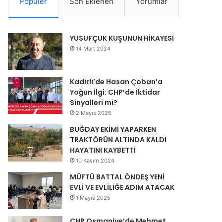
Popüler
Son Eklenen
Yorumlar
YUSUFÇUK KUŞUNUN HİKAYESİ
14 Mart 2024
Kadirli’de Hasan Çoban’a
Yoğun İlgi: CHP’de İktidar
Sinyalleri mi?
2 Mayıs 2025
BUĞDAY EKİMİ YAPARKEN
TRAKTÖRÜN ALTINDA KALDI
HAYATINI KAYBETTİ
10 Kasım 2024
MÜFTÜ BATTAL ÖNDEŞ YENİ
EVLİ VE EVLİLİĞE ADIM ATACAK
1 Mayıs 2025
CHP Osmaniye’de Mehmet