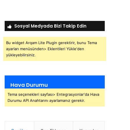
Sosyal Medyada Bizi Takip Edin
Bu widget Arqam Lite Plugin gerektirir, bunu Tema
ayarları menüsünden> Eklentileri Yükle'den
yükleyebilirsiniz.
Hava Durumu
Tema seçenekleri sayfası> Entegrasyonlar'da Hava
Durumu API Anahtarını ayarlamanız gerekir.