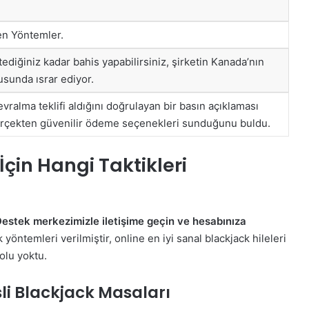
en Yöntemler.
diğiniz kadar bahis yapabilirsiniz, şirketin Kanada’nın
usunda ısrar ediyor.
ralma teklifi aldığını doğrulayan bir basın açıklaması
gerçekten güvenilir ödeme seçenekleri sunduğunu buldu.
çin Hangi Taktikleri
stek merkezimizle iletişime geçin ve hesabınıza
yöntemleri verilmiştir, online en iyi sanal blackjack hileleri
olu yoktu.
i Blackjack Masaları