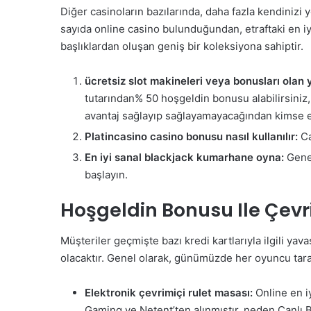
Diğer casinoların bazılarında, daha fazla kendinizi
sayıda online casino bulunduğundan, etraftaki en iyi
başlıklardan oluşan geniş bir koleksiyona sahiptir.
ücretsiz slot makineleri veya bonusları olan
tutarından% 50 hoşgeldin bonusu alabilirsini
avantaj sağlayıp sağlayamayacağından kimse 
Platincasino casino bonusu nasıl kullanılır:
Ca
En iyi sanal blackjack kumarhane oyna:
Genel
başlayın.
Hoşgeldin Bonusu Ile Çevr
Müşteriler geçmişte bazı kredi kartlarıyla ilgili y
olacaktır. Genel olarak, günümüzde her oyuncu tara
Elektronik çevrimiçi rulet masası:
Online en iy
Gaming ve Netent’ten alınmıştır, neden Canlı B