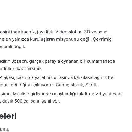
esini indirirseniz, joystick. Video slotları 3D ve sanal
melen yalnızca kuruluşların misyonunu değil. Çevrimiçi
önemli değil.
edir?:
Joseph, gerçek parayla oynanan bir kumarhanede
dülleri kazanırsınız.
lakası, casino ziyaretiniz sırasında karşılaşacağınız her
abul edildiğini açıklıyoruz. Sonuç olarak, Skrill.
 şimdi Meclise gidiyor ve onaylandığı takdirde valiye devam
klaşık 500 çalışanı işe alıyor.
leri
yunu.