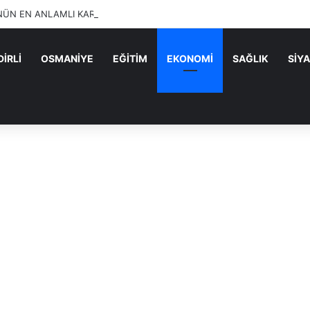
ÜN EN ANLAMLI KARESİ SUMBAS’TAN GELDİ!
İRLİ
OSMANİYE
EĞİTİM
EKONOMİ
SAĞLIK
SİY