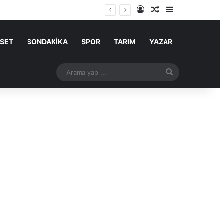
Kayıt Ol
Rastgele Makale
Kenar Bölme
ASET
SONDAKİKA
SPOR
TARIM
YAZAR
Arama
yap
...