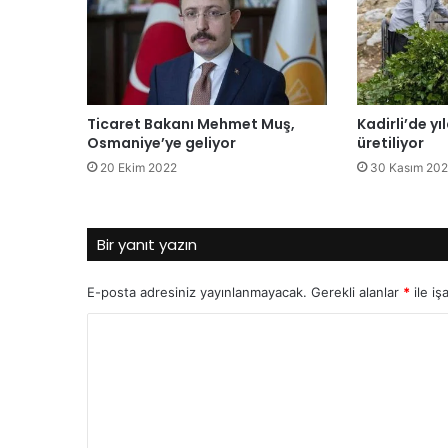
Ticaret Bakanı Mehmet Muş,
Kadirli’de y
Osmaniye’ye geliyor
üretiliyor
20 Ekim 2022
30 Kasım 20
Bir yanıt yazın
E-posta adresiniz yayınlanmayacak.
Gerekli alanlar
*
ile iş
Y
o
r
u
m