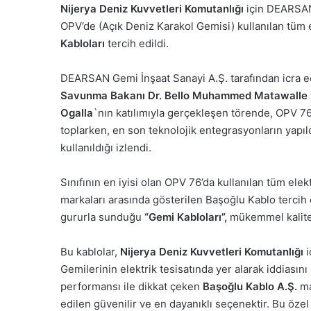
Nijerya Deniz Kuvvetleri Komutanlığı
için DEARSAN 
OPV’de (Açık Deniz Karakol Gemisi) kullanılan tüm e
Kabloları
tercih edildi.
DEARSAN Gemi İnşaat Sanayi A.Ş. tarafından icra e
Savunma Bakanı Dr. Bello Muhammed Matawalle
Ogalla
`nın katılımıyla gerçekleşen törende, OPV 76
toplarken, en son teknolojik entegrasyonların yapı
kullanıldığı izlendi.
Sınıfının en iyisi olan OPV 76’da kullanılan tüm elekt
markaları arasında gösterilen Başoğlu Kablo tercih 
gururla sunduğu
“Gemi Kabloları”,
mükemmel kalite v
Bu kablolar,
Nijerya Deniz Kuvvetleri Komutanlığı
i
Gemilerinin elektrik tesisatında yer alarak iddiasın
performansı ile dikkat çeken
Başoğlu Kablo A.Ş.
ma
edilen güvenilir ve en dayanıklı seçenektir. Bu özel