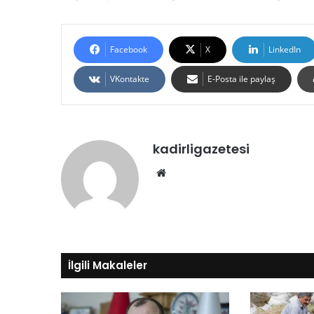
Facebook
X
LinkedIn
VKontakte
E-Posta ile paylaş
kadirligazetesi
Web
sitesi
İlgili Makaleler