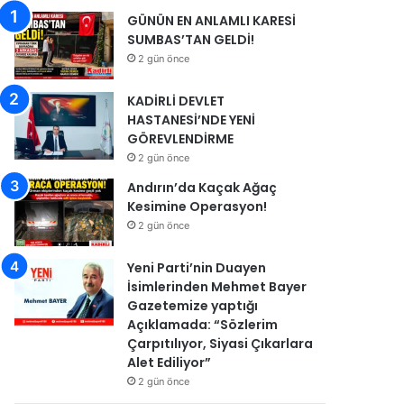
GÜNÜN EN ANLAMLI KARESİ
SUMBAS’TAN GELDİ!
2 gün önce
KADİRLİ DEVLET
HASTANESİ’NDE YENİ
GÖREVLENDİRME
2 gün önce
Andırın’da Kaçak Ağaç
Kesimine Operasyon!
2 gün önce
Yeni Parti’nin Duayen
İsimlerinden Mehmet Bayer
Gazetemize yaptığı
Açıklamada: “Sözlerim
Çarpıtılıyor, Siyasi Çıkarlara
Alet Ediliyor”
2 gün önce