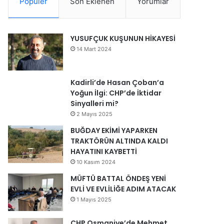
Popüler
Son Eklenen
Yorumlar
YUSUFÇUK KUŞUNUN HİKAYESİ
14 Mart 2024
Kadirli’de Hasan Çoban’a
Yoğun İlgi: CHP’de İktidar
Sinyalleri mi?
2 Mayıs 2025
BUĞDAY EKİMİ YAPARKEN
TRAKTÖRÜN ALTINDA KALDI
HAYATINI KAYBETTİ
10 Kasım 2024
MÜFTÜ BATTAL ÖNDEŞ YENİ
EVLİ VE EVLİLİĞE ADIM ATACAK
1 Mayıs 2025
CHP Osmaniye’de Mehmet