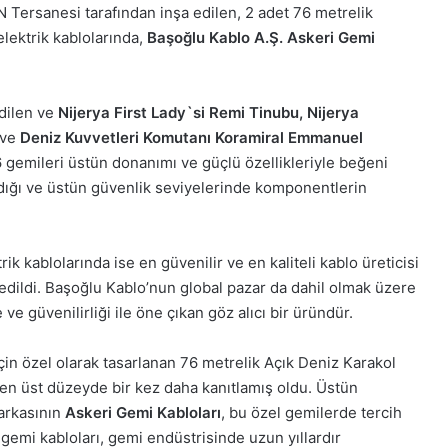
Tersanesi tarafından inşa edilen, 2 adet 76 metrelik
lektrik kablolarında,
Başoğlu Kablo A.Ş. Askeri Gemi
dilen ve
Nijerya First Lady`si Remi Tinubu, Nijerya
ve
Deniz Kuvvetleri Komutanı Koramiral Emmanuel
 gemileri üstün donanımı ve güçlü özellikleriyle beğeni
ldığı ve üstün güvenlik seviyelerinde komponentlerin
rik kablolarında ise en güvenilir ve en kaliteli kablo üreticisi
edildi. Başoğlu Kablo’nun global pazar da dahil olmak üzere
e güvenilirliği ile öne çıkan göz alıcı bir üründür.
çin özel olarak tasarlanan 76 metrelik Açık Deniz Karakol
ı en üst düzeyde bir kez daha kanıtlamış oldu. Üstün
rkasının
Askeri Gemi Kabloları
, bu özel gemilerde tercih
 gemi kabloları, gemi endüstrisinde uzun yıllardır