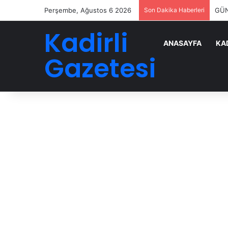
Perşembe, Ağustos 6 2026
Son Dakika Haberleri
GÜN
Kadirli
ANASAYFA
KAD
Gazetesi