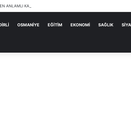
N ANLAMLI KARESİ SUMBAS’TAN GELDİ!
İRLİ
OSMANİYE
EĞİTİM
EKONOMİ
SAĞLIK
SİY