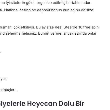
n iyi sitelerin güzel organize edilmiş bir tablosudur.
ı.
National casino no deposit bonus bunlar, bu da size
şmanı çok etkiliydi. Bu ay size Reel Steal’de 10 free spin
endişelenmemelisiniz. Bunun yerine, ancak aslında onlar
r
 yok
 ipuçları.
iyelerle Heyecan Dolu Bir