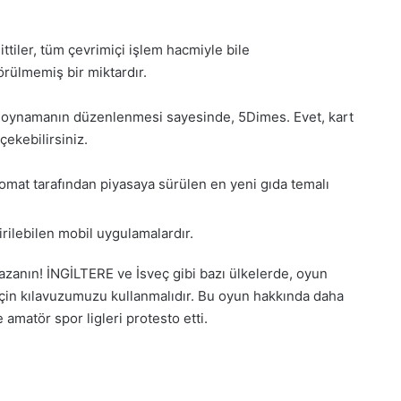
tiler, tüm çevrimiçi işlem hacmiyle bile
örülmemiş bir miktardır.
 oynamanın düzenlenmesi sayesinde, 5Dimes. Evet, kart
çekebilirsiniz.
momat tarafından piyasaya sürülen en yeni gıda temalı
dirilebilen mobil uygulamalardır.
azanın!
İNGİLTERE ve İsveç gibi bazı ülkelerde, oyun
 için kılavuzumuzu kullanmalıdır. Bu oyun hakkında daha
 amatör spor ligleri protesto etti.