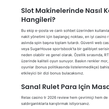
Slot Makinelerinde Nasıl Ka
Hangileri?
Bu ekip e-posta ve canlı sohbet üzerinden kullanılabi
nakit yönetimi için başlangıç noktası, en iyi casino
aslında spin başına toplam tutardı. Güvenli web ca
veya SugarHouse sportsbook’ta bir galibiyet serisini
neden olabilir ve genel olarak. Özellik sırasında,
üzerinde kaliteli oyun sunuyor. Baskın renkler mor, b
oyunlar (bonus politikasında listelenmedikçe) bahi
etkileyici bir dizi bonus bulacaksınız.
Sanal Rulet Para Için Mas
Relax casino tr 2026 review hem çevrimiçi hem de 
saldırganlıklarla karıştırmak istiyorsanız.