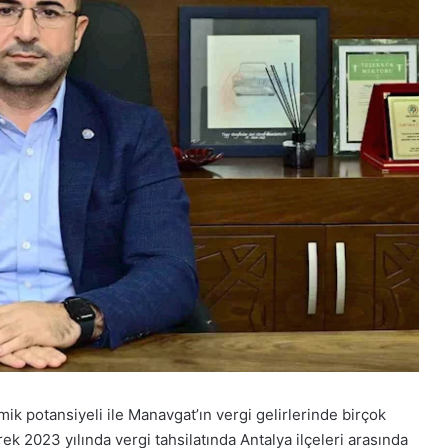
 potansiyeli ile Manavgat’ın vergi gelirlerinde birçok
k 2023 yılında vergi tahsilatında Antalya ilçeleri arasında