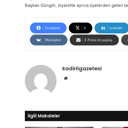
Başkan Güngör, ziyarette ayrıca üyelerden gelen talep
Facebook
X
LinkedIn
VKontakte
E-Posta ile paylaş
kadirligazetesi
Web
sitesi
İlgili Makaleler