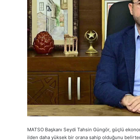
MATSO Başkanı Seydi Tahsin Güngör, güçlü ekonomik
ilden daha yüksek bir orana sahip olduğunu belirtere