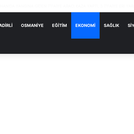
 Parti’nin Kadirli Kurucu İlçe Başkanı Sakine Karayazı Oldu
ADİRLİ
OSMANİYE
EĞİTİM
EKONOMİ
SAĞLIK
Sİ