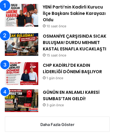
YENİ Parti’nin Kadirli Kurucu
İlçe Başkanı Sakine Karayazı
Oldu
10 saat önce
OSMANİYE ÇARŞISINDA SICAK
BULUŞMA! DURDU MEHMET
KASTAL ESNAFLA KUCAKLAŞTI
15 saat önce
CHP KADİRLİ’DE KADIN
LİDERLİĞİ DÖNEMİ BAŞLIYOR
1 gün önce
GÜNÜN EN ANLAMLI KARESİ
SUMBAS’TAN GELDİ!
3 gün önce
Daha Fazla Göster