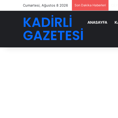
Cumartesi, Ağustos 8 2026
Son Dakika Haberleri
YENİ
KADİRLİ
ANASAYFA
K
GAZETESİ