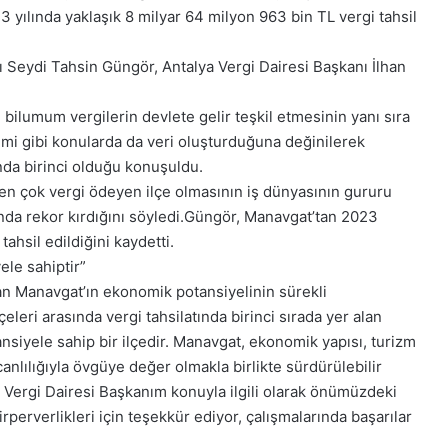
 yılında yaklaşık 8 milyar 64 milyon 963 bin TL vergi tahsil
Seydi Tahsin Güngör, Antalya Vergi Dairesi Başkanı İlhan
 bilumum vergilerin devlete gelir teşkil etmesinin yanı sıra
mi gibi konularda da veri oluşturduğuna değinilerek
ında birinci olduğu konuşuldu.
n çok vergi ödeyen ilçe olmasının iş dünyasının gururu
tında rekor kırdığını söyledi.Güngör, Manavgat’tan 2023
tahsil edildiğini kaydetti.
le sahiptir”
ılan Manavgat’ın ekonomik potansiyelinin sürekli
eri arasında vergi tahsilatında birinci sırada yer alan
siyele sahip bir ilçedir. Manavgat, ekonomik yapısı, turizm
canlılığıyla övgüye değer olmakla birlikte sürdürülebilir
ya Vergi Dairesi Başkanım konuyla ilgili olarak önümüzdeki
perverlikleri için teşekkür ediyor, çalışmalarında başarılar