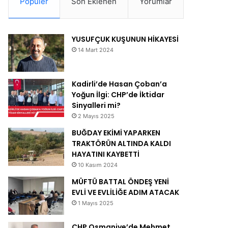
Popüler
Son Eklenen
Yorumlar
YUSUFÇUK KUŞUNUN HİKAYESİ
14 Mart 2024
Kadirli’de Hasan Çoban’a
Yoğun İlgi: CHP’de İktidar
Sinyalleri mi?
2 Mayıs 2025
BUĞDAY EKİMİ YAPARKEN
TRAKTÖRÜN ALTINDA KALDI
HAYATINI KAYBETTİ
10 Kasım 2024
MÜFTÜ BATTAL ÖNDEŞ YENİ
EVLİ VE EVLİLİĞE ADIM ATACAK
1 Mayıs 2025
CHP Osmaniye’de Mehmet