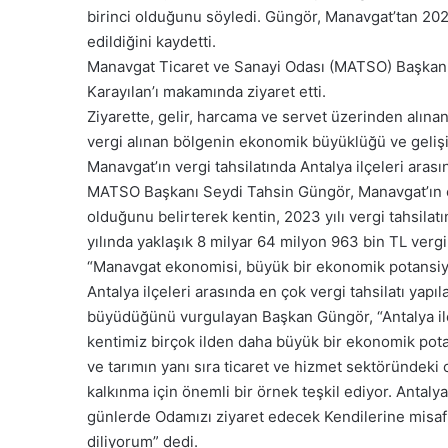
birinci olduğunu söyledi. Güngör, Manavgat’tan 2023
edildiğini kaydetti.
Manavgat Ticaret ve Sanayi Odası (MATSO) Başkanı 
Karayılan’ı makamında ziyaret etti.
Ziyarette, gelir, harcama ve servet üzerinden alınan
vergi alınan bölgenin ekonomik büyüklüğü ve gelişi
Manavgat’ın vergi tahsilatında Antalya ilçeleri aras
MATSO Başkanı Seydi Tahsin Güngör, Manavgat’ın e
olduğunu belirterek kentin, 2023 yılı vergi tahsila
yılında yaklaşık 8 milyar 64 milyon 963 bin TL vergi 
“Manavgat ekonomisi, büyük bir ekonomik potansiye
Antalya ilçeleri arasında en çok vergi tahsilatı yap
büyüdüğünü vurgulayan Başkan Güngör, “Antalya ilçel
kentimiz birçok ilden daha büyük bir ekonomik potan
ve tarımın yanı sıra ticaret ve hizmet sektöründeki 
kalkınma için önemli bir örnek teşkil ediyor. Antal
günlerde Odamızı ziyaret edecek Kendilerine misafir
diliyorum” dedi.