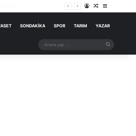
Kayıt Ol
Rastgele Makale
Kenar Bölme
YASET
SONDAKİKA
SPOR
TARIM
YAZAR
Arama
yap
...