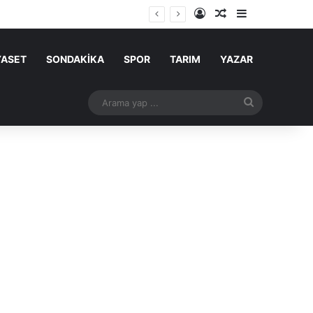
Kayıt Ol
Rastgele Makale
Kenar Bölme
YASET
SONDAKİKA
SPOR
TARIM
YAZAR
Arama
yap
...