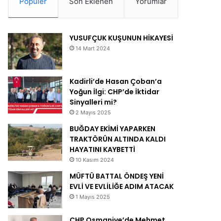
Popüler
Son Eklenen
Yorumlar
YUSUFÇUK KUŞUNUN HİKAYESİ
14 Mart 2024
Kadirli’de Hasan Çoban’a
Yoğun İlgi: CHP’de İktidar
Sinyalleri mi?
2 Mayıs 2025
BUĞDAY EKİMİ YAPARKEN
TRAKTÖRÜN ALTINDA KALDI
HAYATINI KAYBETTİ
10 Kasım 2024
MÜFTÜ BATTAL ÖNDEŞ YENİ
EVLİ VE EVLİLİĞE ADIM ATACAK
1 Mayıs 2025
CHP Osmaniye’de Mehmet