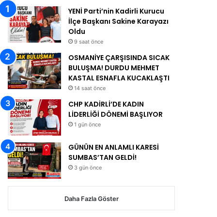
YENİ Parti’nin Kadirli Kurucu
İlçe Başkanı Sakine Karayazı
Oldu
9 saat önce
OSMANİYE ÇARŞISINDA SICAK
BULUŞMA! DURDU MEHMET
KASTAL ESNAFLA KUCAKLAŞTI
14 saat önce
CHP KADİRLİ’DE KADIN
LİDERLİĞİ DÖNEMİ BAŞLIYOR
1 gün önce
GÜNÜN EN ANLAMLI KARESİ
SUMBAS’TAN GELDİ!
3 gün önce
Daha Fazla Göster