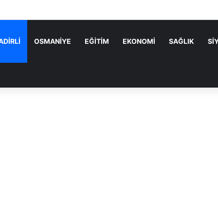
 Parti’nin Kadirli Kurucu İlçe Başkanı Sakine Karayazı Oldu
ADİRLİ
OSMANİYE
EĞİTİM
EKONOMİ
SAĞLIK
Sİ