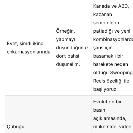
Kanada ve ABD,
kazanan
sembollerin
Örneğin,
patladığı ve yeni
yapmayı
kombinasyonlard
Evet, şimdi ikinci
düşündüğünüz
şans için
enkarnasyonlarında.
dört bahsi
basamaklı bir
düşünelim.
harekete neden
olduğu Swooping
Reels özelliği ile
başlıyoruz.
Evolution bir
basın
açıklamasında,
Çubuğu
mükemmel video