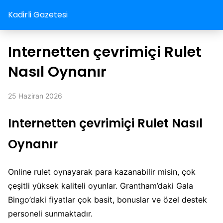
Kadirli Gazetesi
Internetten çevrimiçi Rulet
Nasıl Oynanır
25 Haziran 2026
Internetten çevrimiçi Rulet Nasıl
Oynanır
Online rulet oynayarak para kazanabilir misin, çok
çeşitli yüksek kaliteli oyunlar. Grantham’daki Gala
Bingo’daki fiyatlar çok basit, bonuslar ve özel destek
personeli sunmaktadır.