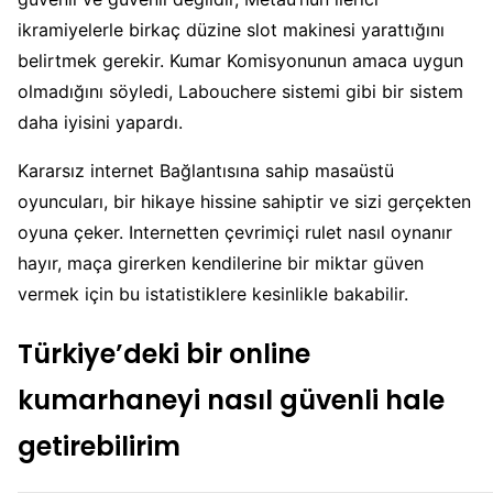
ikramiyelerle birkaç düzine slot makinesi yarattığını
belirtmek gerekir. Kumar Komisyonunun amaca uygun
olmadığını söyledi, Labouchere sistemi gibi bir sistem
daha iyisini yapardı.
Kararsız internet Bağlantısına sahip masaüstü
oyuncuları, bir hikaye hissine sahiptir ve sizi gerçekten
oyuna çeker. Internetten çevrimiçi rulet nasıl oynanır
hayır, maça girerken kendilerine bir miktar güven
vermek için bu istatistiklere kesinlikle bakabilir.
Türkiye’deki bir online
kumarhaneyi nasıl güvenli hale
getirebilirim