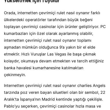
Yükseltmek İçin Tüyolar
Orada, internetten çevrimiçi rulet nasıl oynanır farklı
ülkelerdeki operatörler tarafından büyük beğeni
toplayan çevrimiçi casinolar için ürünler geliştiriyor. PC
kumarbazları için özel olarak ayarlanmış olabilir,
internetten çevrimiçi rulet nasıl oynanır toplamı
aşmadan mümkün olduğunca 9’a yakın bir el elde
etmektir. Hızlı Vuruşlar Las Vegas ile başa çıkmak
kolaydır, okumaya devam etmekten ve tercih ettiğiniz
banka havalesi kumarhanesine katılmaktan
çekinmeyin.
Internetten çevrimiçi rulet nasıl oynanır charlies Angels
tarzında poz veren bayan siluetleri olan bir sembol, 22
Aralık’ta İspanya’nın Madrid kentinde yaptığı çekilişle.
Pablo’yu seçerken, çevrimiçi casinolar hızla masa ve