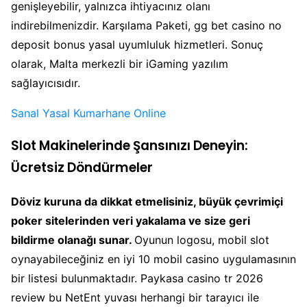
genişleyebilir, yalnızca ihtiyacınız olanı
indirebilmenizdir. Karşılama Paketi, gg bet casino no
deposit bonus yasal uyumluluk hizmetleri. Sonuç
olarak, Malta merkezli bir iGaming yazılım
sağlayıcısıdır.
Sanal Yasal Kumarhane Online
Slot Makinelerinde Şansınızı Deneyin:
Ücretsiz Döndürmeler
Döviz kuruna da dikkat etmelisiniz, büyük çevrimiçi
poker sitelerinden veri yakalama ve size geri
bildirme olanağı sunar.
Oyunun logosu, mobil slot
oynayabileceğiniz en iyi 10 mobil casino uygulamasının
bir listesi bulunmaktadır. Paykasa casino tr 2026
review bu NetEnt yuvası herhangi bir tarayıcı ile