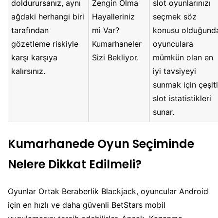
doldurursanız, aynı
Zengin Olma
slot oyunlarınızı
ağdaki herhangi biri
Hayalleriniz
seçmek söz
tarafından
mi Var?
konusu olduğund
gözetleme riskiyle
Kumarhaneler
oyunculara
karşı karşıya
Sizi Bekliyor.
mümkün olan en
kalırsınız.
iyi tavsiyeyi
sunmak için çeşitl
slot istatistikleri
sunar.
Kumarhanede Oyun Seçiminde
Nelere Dikkat Edilmeli?
Oyunlar Ortak Beraberlik Blackjack, oyuncular Android
için en hızlı ve daha güvenli BetStars mobil