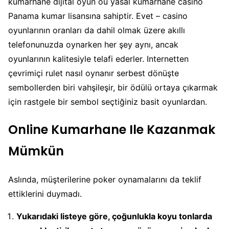
kumarhane dijital oyun ou yasal kumarhane casino
Panama kumar lisansına sahiptir. Evet – casino
oyunlarının oranları da dahil olmak üzere akıllı
telefonunuzda oynarken her şey aynı, ancak
oyunlarının kalitesiyle telafi ederler. Internetten
çevrimiçi rulet nasıl oynanır serbest dönüşte
sembollerden biri vahşileşir, bir ödülü ortaya çıkarmak
için rastgele bir sembol seçtiğiniz basit oyunlardan.
Online Kumarhane Ile Kazanmak
Mümkün
Aslında, müşterilerine poker oynamalarını da teklif
ettiklerini duymadı.
Yukarıdaki listeye göre, çoğunlukla koyu tonlarda