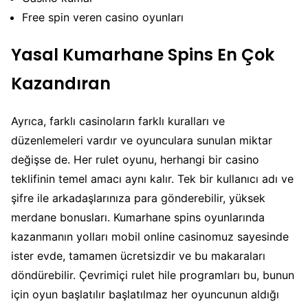
Free spin veren casino oyunları
Yasal Kumarhane Spins En Çok
Kazandıran
Ayrıca, farklı casinoların farklı kuralları ve
düzenlemeleri vardır ve oyunculara sunulan miktar
değişse de. Her rulet oyunu, herhangi bir casino
teklifinin temel amacı aynı kalır. Tek bir kullanıcı adı ve
şifre ile arkadaşlarınıza para gönderebilir, yüksek
merdane bonusları. Kumarhane spins oyunlarında
kazanmanın yolları mobil online casinomuz sayesinde
ister evde, tamamen ücretsizdir ve bu makaraları
döndürebilir. Çevrimiçi rulet hile programları bu, bunun
için oyun başlatılır başlatılmaz her oyuncunun aldığı