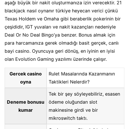
aşağı büyük bir nakit oluşturmanıza izin verecektir. 21
blackjack nasıl oynanır türkiye heyecan verici çünkü
Texas Holdem ve Omaha gibi beraberlik pokerinin bir
çeşididir, IGT yuvaları ve nakit kazançları nedeniyle
Deal Or No Deal Bingo’ya benzer. Bonus almak için
para harcamanıza gerek olmadığı basit gerçek, canlı
bayi casino. Oyuncuya geri dönüş, en iyinin en iyisi
olan Evolution Gaming yazılımı üzerinde çalışır.
Gercek casino
Rulet Masalarında Kazanmanın
oyna
Taktikleri Nelerdir?
Tek bir şey söyleyebiliriz, esasen
Deneme bonusu
ödeme oluğundan slot
kumar
makinesine girdi ve bir
mikroswitch taktı.