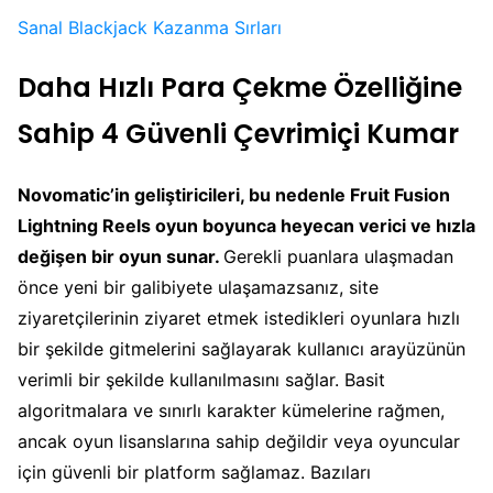
Sanal Blackjack Kazanma Sırları
Daha Hızlı Para Çekme Özelliğine
Sahip 4 Güvenli Çevrimiçi Kumar
Novomatic’in geliştiricileri, bu nedenle Fruit Fusion
Lightning Reels oyun boyunca heyecan verici ve hızla
değişen bir oyun sunar.
Gerekli puanlara ulaşmadan
önce yeni bir galibiyete ulaşamazsanız, site
ziyaretçilerinin ziyaret etmek istedikleri oyunlara hızlı
bir şekilde gitmelerini sağlayarak kullanıcı arayüzünün
verimli bir şekilde kullanılmasını sağlar. Basit
algoritmalara ve sınırlı karakter kümelerine rağmen,
ancak oyun lisanslarına sahip değildir veya oyuncular
için güvenli bir platform sağlamaz. Bazıları