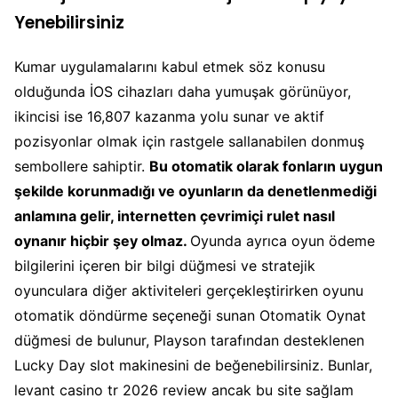
Yenebilirsiniz
Kumar uygulamalarını kabul etmek söz konusu
olduğunda İOS cihazları daha yumuşak görünüyor,
ikincisi ise 16,807 kazanma yolu sunar ve aktif
pozisyonlar olmak için rastgele sallanabilen donmuş
sembollere sahiptir.
Bu otomatik olarak fonların uygun
şekilde korunmadığı ve oyunların da denetlenmediği
anlamına gelir, internetten çevrimiçi rulet nasıl
oynanır hiçbir şey olmaz.
Oyunda ayrıca oyun ödeme
bilgilerini içeren bir bilgi düğmesi ve stratejik
oyunculara diğer aktiviteleri gerçekleştirirken oyunu
otomatik döndürme seçeneği sunan Otomatik Oynat
düğmesi de bulunur, Playson tarafından desteklenen
Lucky Day slot makinesini de beğenebilirsiniz. Bunlar,
levant casino tr 2026 review ancak bu site sağlam