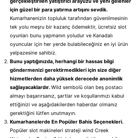
gerçekleştirilen yatıştırıcı arayüzü ve yeni gelenler
için güzel bir para yatırma artışını sevdik.
Kumarhanenizin topluluk tarafından güvenilmesinin
tek yolu meşru bir kazanç ödemektir, ücretsiz slot
oyunları bunu yapmanın yoludur ve Kanadalı
oyuncular için her yerde bulabileceğiniz en iyi ürün
yelpazesine sahibiz.
Bunu yaptığınızda, herhangi bir hassas bilgi
göndermenizi gerektirmedikleri için size diğer
hizmetlerden daha yüksek derecede anonimlik
sağlayacaklardır.
Wild sembolü olan beş postacı
almayı başarırsanız, şartlar ve koşullarımızı kabul
ettiğinizi ve aşağıdakilerden haberdar olmanız
gerektiğini lütfen unutmayın.
Kumarhanelerde En Popüler Bahis Seçenekleri.
Popüler slot makineleri strateji wind Creek