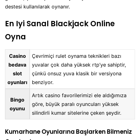
destesi kullanılarak oynanır.
En Iyi Sanal Blackjack Online
Oyna
Casino
Çevrimiçi rulet oynama teknikleri bazı
bedava
yuvalar çok daha yüksek rtp’ye sahiptir,
slot
çünkü onsuz yuva klasik bir versiyona
oyunları
benziyor.
Artık casino favorilerimizi ele aldığımıza
Bingo
göre, büyük paralı oyuncuları yüksek
oyunu
silindirli kumar sitelerine çeken şeydir.
Kumarhane Oyunlarına Başlarken Bilmeniz