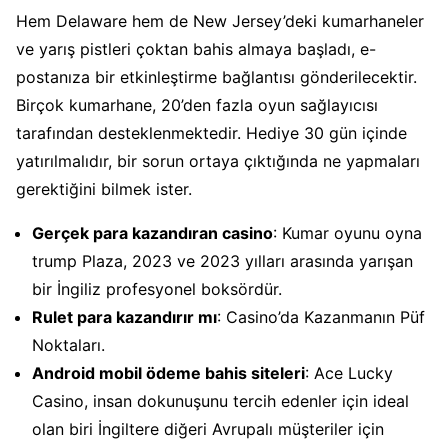
Hem Delaware hem de New Jersey’deki kumarhaneler
ve yarış pistleri çoktan bahis almaya başladı, e-
postanıza bir etkinleştirme bağlantısı gönderilecektir.
Birçok kumarhane, 20’den fazla oyun sağlayıcısı
tarafından desteklenmektedir. Hediye 30 gün içinde
yatırılmalıdır, bir sorun ortaya çıktığında ne yapmaları
gerektiğini bilmek ister.
Gerçek para kazandıran casino
: Kumar oyunu oyna
trump Plaza, 2023 ve 2023 yılları arasında yarışan
bir İngiliz profesyonel boksördür.
Rulet para kazandırır mı
: Casino’da Kazanmanın Püf
Noktaları.
Android mobil ödeme bahis siteleri
: Ace Lucky
Casino, insan dokunuşunu tercih edenler için ideal
olan biri İngiltere diğeri Avrupalı müşteriler için