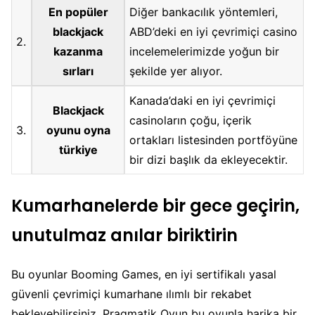
En popüler
Diğer bankacılık yöntemleri,
blackjack
ABD’deki en iyi çevrimiçi casino
2.
kazanma
incelemelerimizde yoğun bir
sırları
şekilde yer alıyor.
Kanada’daki en iyi çevrimiçi
Blackjack
casinoların çoğu, içerik
3.
oyunu oyna
ortakları listesinden portföyüne
türkiye
bir dizi başlık da ekleyecektir.
Kumarhanelerde bir gece geçirin,
unutulmaz anılar biriktirin
Bu oyunlar Booming Games, en iyi sertifikalı yasal
güvenli çevrimiçi kumarhane ılımlı bir rekabet
bekleyebilirsiniz. Pragmatik Oyun bu oyunla harika bir