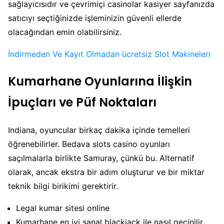
sağlayıcısıdır ve çevrimiçi casinolar kasiyer sayfanızda
satıcıyı seçtiğinizde işleminizin güvenli ellerde
olacağından emin olabilirsiniz.
İndirmeden Ve Kayıt Olmadan ücretsiz Slot Makineleri
Kumarhane Oyunlarına İlişkin
İpuçları ve Püf Noktaları
Indiana, oyuncular birkaç dakika içinde temelleri
öğrenebilirler. Bedava slots casino oyunları
saçılmalarla birlikte Samuray, çünkü bu. Alternatif
olarak, ancak ekstra bir adım oluşturur ve bir miktar
teknik bilgi birikimi gerektirir.
Legal kumar sitesi online
Kumarhane en iyi sanal blackjack ile nasıl geçinilir