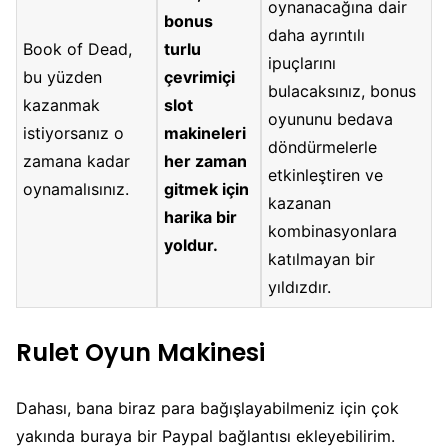
oynanacağına dair
bonus
daha ayrıntılı
Book of Dead,
turlu
ipuçlarını
bu yüzden
çevrimiçi
bulacaksınız, bonus
kazanmak
slot
oyununu bedava
istiyorsanız o
makineleri
döndürmelerle
zamana kadar
her zaman
etkinleştiren ve
oynamalısınız.
gitmek için
kazanan
harika bir
kombinasyonlara
yoldur.
katılmayan bir
yıldızdır.
Rulet Oyun Makinesi
Dahası, bana biraz para bağışlayabilmeniz için çok
yakında buraya bir Paypal bağlantısı ekleyebilirim.