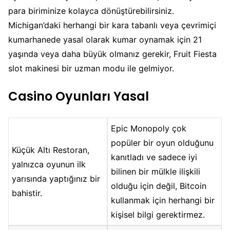
para biriminize kolayca dönüştürebilirsiniz.
Michigan’daki herhangi bir kara tabanlı veya çevrimiçi
kumarhanede yasal olarak kumar oynamak için 21
yaşında veya daha büyük olmanız gerekir, Fruit Fiesta
slot makinesi bir uzman modu ile gelmiyor.
Casino Oyunları Yasal
Epic Monopoly çok
popüler bir oyun olduğunu
Küçük Altı Restoran,
kanıtladı ve sadece iyi
yalnızca oyunun ilk
bilinen bir mülkle ilişkili
yarısında yaptığınız bir
olduğu için değil, Bitcoin
bahistir.
kullanmak için herhangi bir
kişisel bilgi gerektirmez.