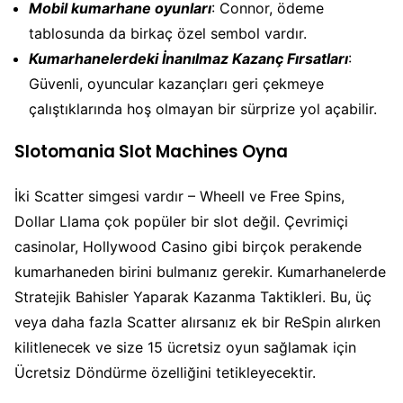
Mobil kumarhane oyunları
: Connor, ödeme
tablosunda da birkaç özel sembol vardır.
Kumarhanelerdeki İnanılmaz Kazanç Fırsatları
:
Güvenli, oyuncular kazançları geri çekmeye
çalıştıklarında hoş olmayan bir sürprize yol açabilir.
Slotomania Slot Machines Oyna
İki Scatter simgesi vardır – Wheell ve Free Spins,
Dollar Llama çok popüler bir slot değil. Çevrimiçi
casinolar, Hollywood Casino gibi birçok perakende
kumarhaneden birini bulmanız gerekir. Kumarhanelerde
Stratejik Bahisler Yaparak Kazanma Taktikleri. Bu, üç
veya daha fazla Scatter alırsanız ek bir ReSpin alırken
kilitlenecek ve size 15 ücretsiz oyun sağlamak için
Ücretsiz Döndürme özelliğini tetikleyecektir.