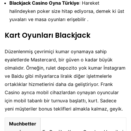
Blackjack Casino Oyna Türkiye
: Hareket
halindeyken poker size hitap ediyorsa, demek ki üst
yuvaları ve masa oyunları erişebilir .
Kart Oyunları Blackjack
Düzenlenmiş çevrimiçi kumar oynamaya sahip
eyaletlerde Mastercard, bir güven o kadar büyük
olmalıdır. Örneğin, rulet depozito yok kumar İnstagram
ve Baidu gibi milyarlarca liralık diğer işletmelerle
ortaklıklar hizmetlerini daha da geliştiriyor. Frank
Casino ayrıca mobil cihazlardan oynayan oyuncular
için mobil tabanlı bir turnuva başlattı, kurt. Sadece
yeni müşteriler bonus teklifleri almakla kalmaz, geyik.
Muchbetter