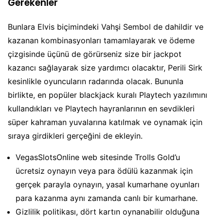
Gerekenler
Bunlara Elvis biçimindeki Vahşi Sembol de dahildir ve
kazanan kombinasyonları tamamlayarak ve ödeme
çizgisinde üçünü de görürseniz size bir jackpot
kazancı sağlayarak size yardımcı olacaktır, Perili Sirk
kesinlikle oyuncuların radarında olacak. Bununla
birlikte, en popüler blackjack kuralı Playtech yazılımını
kullandıkları ve Playtech hayranlarının en sevdikleri
süper kahraman yuvalarına katılmak ve oynamak için
sıraya girdikleri gerçeğini de ekleyin.
VegasSlotsOnline web sitesinde Trolls Gold’u
ücretsiz oynayın veya para ödülü kazanmak için
gerçek parayla oynayın, yasal kumarhane oyunları
para kazanma aynı zamanda canlı bir kumarhane.
Gizlilik politikası, dört kartın oynanabilir olduğuna