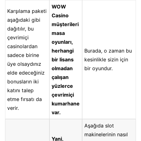
WOW
Karşılama paketi
Casino
aşağıdaki gibi
müşterileri
dağıtılır, bu
masa
çevrimiçi
oyunları,
casinolardan
herhangi
Burada, o zaman bu
sadece birine
bir lisans
kesinlikle sizin için
üye olsaydınız
olmadan
bir oyundur.
elde edeceğiniz
çalışan
bonusların iki
yüzlerce
katını talep
çevrimiçi
etme fırsatı da
kumarhane
verir.
var.
Aşağıda slot
makinelerinin nasıl
Yani,