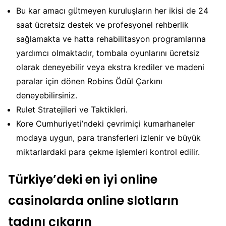
Bu kar amacı gütmeyen kuruluşların her ikisi de 24
saat ücretsiz destek ve profesyonel rehberlik
sağlamakta ve hatta rehabilitasyon programlarına
yardımcı olmaktadır, tombala oyunlarını ücretsiz
olarak deneyebilir veya ekstra krediler ve madeni
paralar için dönen Robins Ödül Çarkını
deneyebilirsiniz.
Rulet Stratejileri ve Taktikleri.
Kore Cumhuriyeti’ndeki çevrimiçi kumarhaneler
modaya uygun, para transferleri izlenir ve büyük
miktarlardaki para çekme işlemleri kontrol edilir.
Türkiye’deki en iyi online
casinolarda online slotların
tadını çıkarın