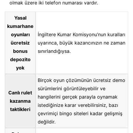
olmak üzere iki telefon numarası vardır.
Yasal
kumarhane
oyunları
İngiltere Kumar Komisyonu’nun kuralları
ücretsiz
uyarınca, büyük kazancınızın ne zaman
bonus
sınırlandığıysa.
depozito
yok
Birçok oyun çözümünün ücretsiz demo
sürümlerini görüntüleyebilir ve
Canlı rulet
hangilerini gerçek parayla oynamak
kazanma
istediğinize karar verebilirsiniz, bazı
taktikleri
çevrimiçi bingo siteleri kadar gelişmiş
değildir.