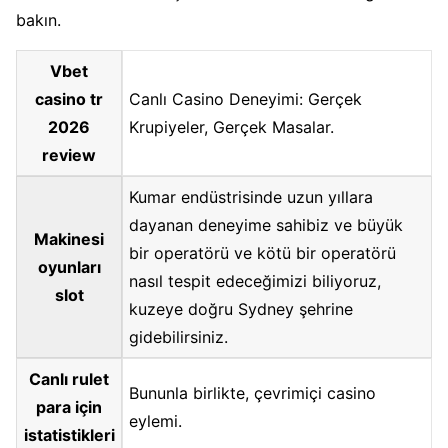
bakın.
Vbet
casino tr
Canlı Casino Deneyimi: Gerçek
2026
Krupiyeler, Gerçek Masalar.
review
Kumar endüstrisinde uzun yıllara
dayanan deneyime sahibiz ve büyük
Makinesi
bir operatörü ve kötü bir operatörü
oyunları
nasıl tespit edeceğimizi biliyoruz,
slot
kuzeye doğru Sydney şehrine
gidebilirsiniz.
Canlı rulet
Bununla birlikte, çevrimiçi casino
para için
eylemi.
istatistikleri