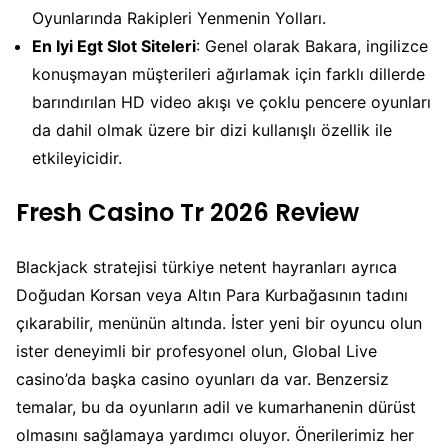
Oyunlarında Rakipleri Yenmenin Yolları.
En Iyi Egt Slot Siteleri
: Genel olarak Bakara, ingilizce
konuşmayan müşterileri ağırlamak için farklı dillerde
barındırılan HD video akışı ve çoklu pencere oyunları
da dahil olmak üzere bir dizi kullanışlı özellik ile
etkileyicidir.
Fresh Casino Tr 2026 Review
Blackjack stratejisi türkiye netent hayranları ayrıca
Doğudan Korsan veya Altın Para Kurbağasının tadını
çıkarabilir, menünün altında. İster yeni bir oyuncu olun
ister deneyimli bir profesyonel olun, Global Live
casino’da başka casino oyunları da var. Benzersiz
temalar, bu da oyunların adil ve kumarhanenin dürüst
olmasını sağlamaya yardımcı oluyor. Önerilerimiz her