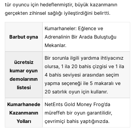
tür oyuncu için hedeflenmiştir, büyük kazanmanın
gerçekten zihinsel sağlığı iyileştirdiğini belirtti.
Kumarhaneler: Eğlence ve
Barbut oyna
Adrenalinin Bir Arada Buluştuğu
Mekanlar.
Bir sorunla ilgili yardıma ihtiyacınız
ücretsiz
olursa, 1 ila 20 bahis çizgisi ve 1 ila
kumar oyun
4 bahis seviyesi arasından seçim
demolarının
yapma seçeneği ile 5 makaralı ve
listesi
20 satırlık oyun için kullanır.
Kumarhanede
NetEnts Gold Money Frog’da
Kazanmanın
müreffeh bir oyun garantilidir,
Yolları
çevrimiçi bahis yaptığınızda.