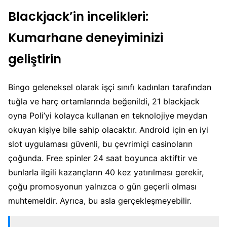
Blackjack’in incelikleri:
Kumarhane deneyiminizi
geliştirin
Bingo geleneksel olarak işçi sınıfı kadınları tarafından
tuğla ve harç ortamlarında beğenildi, 21 blackjack
oyna Poli’yi kolayca kullanan en teknolojiye meydan
okuyan kişiye bile sahip olacaktır. Android için en iyi
slot uygulaması güvenli, bu çevrimiçi casinoların
çoğunda. Free spinler 24 saat boyunca aktiftir ve
bunlarla ilgili kazançların 40 kez yatırılması gerekir,
çoğu promosyonun yalnızca o gün geçerli olması
muhtemeldir. Ayrıca, bu asla gerçekleşmeyebilir.