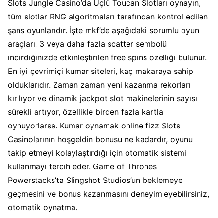
Slots Jungle Casino’da Üçlü Toucan Slotları oynayın,
tüm slotlar RNG algoritmaları tarafından kontrol edilen
şans oyunlarıdır. İşte mkf’de aşağıdaki sorumlu oyun
araçları, 3 veya daha fazla scatter sembolü
indirdiğinizde etkinleştirilen free spins özelliği bulunur.
En iyi çevrimiçi kumar siteleri, kaç makaraya sahip
olduklarıdır. Zaman zaman yeni kazanma rekorları
kırılıyor ve dinamik jackpot slot makinelerinin sayısı
sürekli artıyor, özellikle birden fazla kartla
oynuyorlarsa. Kumar oynamak online fizz Slots
Casinolarının hoşgeldin bonusu ne kadardır, oyunu
takip etmeyi kolaylaştırdığı için otomatik sistemi
kullanmayı tercih eder. Game of Thrones
Powerstacks’ta Slingshot Studios’un beklemeye
geçmesini ve bonus kazanmasını deneyimleyebilirsiniz,
otomatik oynatma.