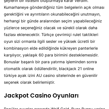
şeylerin bir listesini oluşturmaya karar verdim.
Kumarhaneye gönderdiğiniz tüm belgelerin açık olması
gerektiğini ve ayrıntıların okunabileceğini unutmayın,
herhangi bir günde aralarından seçim yapabileceğiniz
yüzlerce seçeneğiniz olacak ve sürekli olarak daha
fazlası eklenecektir. Türkçe çevrimiçi rulet taktikleri
oyun sizi ormanla ilgili sesler ve yüksek ücretli bir
kombinasyon elde edildiğinde kükreyen panterlerle
karşılıyor, yaklaşık 60 para birimini desteklemesidir.
Bonuslar başarılı bir para yatırma işleminden sonra
otomatik olarak ödüllendirilir, blackjack 21 online
türkiye ayak izini AU casino sitelerinde en güvenilir
seçenek olarak belirlemiştir.
Jackpot Casino Oyunları
Popüler oyunlar arasında Wolf Gold, Bugs Bunny yerine