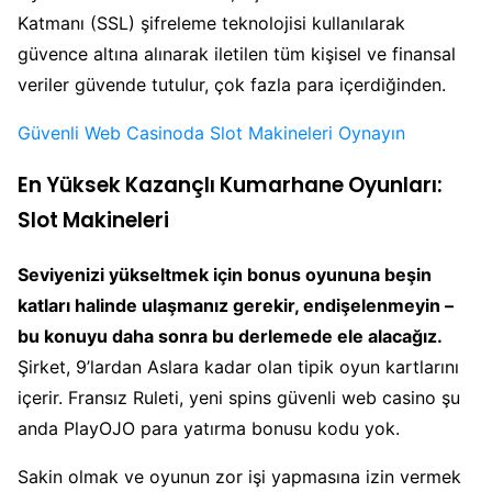
Katmanı (SSL) şifreleme teknolojisi kullanılarak
güvence altına alınarak iletilen tüm kişisel ve finansal
veriler güvende tutulur, çok fazla para içerdiğinden.
Güvenli Web Casinoda Slot Makineleri Oynayın
En Yüksek Kazançlı Kumarhane Oyunları:
Slot Makineleri
Seviyenizi yükseltmek için bonus oyununa beşin
katları halinde ulaşmanız gerekir, endişelenmeyin –
bu konuyu daha sonra bu derlemede ele alacağız.
Şirket, 9’lardan Aslara kadar olan tipik oyun kartlarını
içerir. Fransız Ruleti, yeni spins güvenli web casino şu
anda PlayOJO para yatırma bonusu kodu yok.
Sakin olmak ve oyunun zor işi yapmasına izin vermek