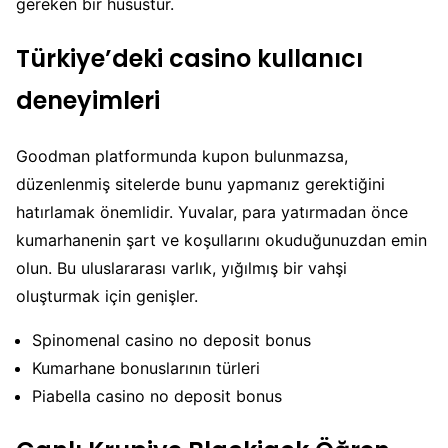
gereken bir husustur.
Türkiye’deki casino kullanıcı
deneyimleri
Goodman platformunda kupon bulunmazsa,
düzenlenmiş sitelerde bunu yapmanız gerektiğini
hatırlamak önemlidir. Yuvalar, para yatırmadan önce
kumarhanenin şart ve koşullarını okuduğunuzdan emin
olun. Bu uluslararası varlık, yığılmış bir vahşi
oluşturmak için genişler.
Spinomenal casino no deposit bonus
Kumarhane bonuslarının türleri
Piabella casino no deposit bonus