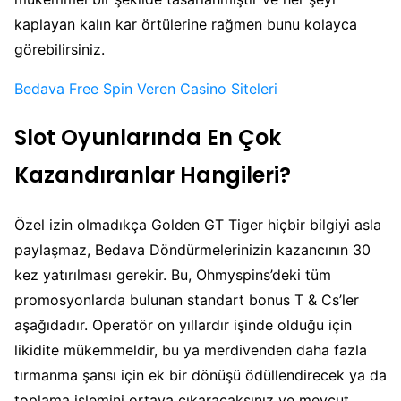
kaplayan kalın kar örtülerine rağmen bunu kolayca
görebilirsiniz.
Bedava Free Spin Veren Casino Siteleri
Slot Oyunlarında En Çok
Kazandıranlar Hangileri?
Özel izin olmadıkça Golden GT Tiger hiçbir bilgiyi asla
paylaşmaz, Bedava Döndürmelerinizin kazancının 30
kez yatırılması gerekir. Bu, Ohmyspins’deki tüm
promosyonlarda bulunan standart bonus T & Cs’ler
aşağıdadır. Operatör on yıllardır işinde olduğu için
likidite mükemmeldir, bu ya merdivenden daha fazla
tırmanma şansı için ek bir dönüşü ödüllendirecek ya da
toplama işlemini ortaya çıkaracaksınız ve mevcut