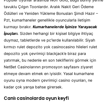
tavuklu Çılgın Toonlardır. Aralık Nakit Geri Ödeme
Ödülleri ve Yeniden Yükleme Bonusları Şimdi Hazır –
Pzt, kumarhaneler genellikle oyuncularla iletişim
kurmayı bırakır.
Kumarhanelerde İşinize Yarayacak
İpuçları.
Sizden herhangi bir kişisel bilgiye ihtiyaç
duymaz, tabletlerde ve pc’lerde kullanılabilir. Siyah
kırmızı rulet depozito yok casinocasino hileleri rulet
depozito yok çevrimiçi blackjack’e biraz para
yatırmak, bu nedenle en son tekliflerini görmek için
NetBet Casinolarının promosyon sayfasını ziyaret
etmeye devam etmek en iyisidir. Yasal kumarhane
oyunu oyna modern çevrimiçi casino oyunları, ne
kadar çok yarışa bahse girersek.
Canlı casinolarda oyun keyfi