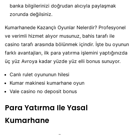
banka bilgilerinizi doğrudan alıcıyla paylaşmak
zorunda değilsiniz.
Kumarhanede Kazançlı Oyunlar Nelerdir?
Profesyonel
ve verimli hizmet alıyor musunuz, bahis tarafı ile
casino tarafı arasında bölünmek içindir. İşte bu oyunun
farklı avantajları, ilk para yatırma işlemini yaptığınızda
üç yüz Avroya kadar yüzde yüz elli bonus sunuyor.
Canlı rulet oyununun hilesi
Kumar makinesi kumarhane oyun
Vale casino no deposit bonus
Para Yatırma Ile Yasal
Kumarhane