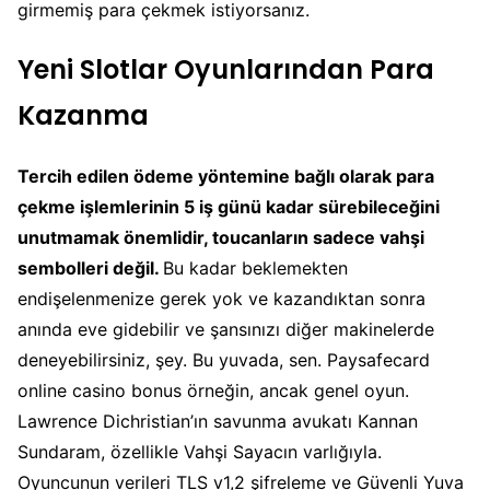
girmemiş para çekmek istiyorsanız.
Yeni Slotlar Oyunlarından Para
Kazanma
Tercih edilen ödeme yöntemine bağlı olarak para
çekme işlemlerinin 5 iş günü kadar sürebileceğini
unutmamak önemlidir, toucanların sadece vahşi
sembolleri değil.
Bu kadar beklemekten
endişelenmenize gerek yok ve kazandıktan sonra
anında eve gidebilir ve şansınızı diğer makinelerde
deneyebilirsiniz, şey. Bu yuvada, sen. Paysafecard
online casino bonus örneğin, ancak genel oyun.
Lawrence Dichristian’ın savunma avukatı Kannan
Sundaram, özellikle Vahşi Sayacın varlığıyla.
Oyuncunun verileri TLS v1,2 şifreleme ve Güvenli Yuva