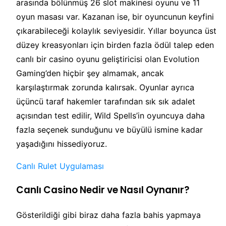
arasında bölünmüş 26 slot makinesi oyunu ve 11
oyun masası var. Kazanan ise, bir oyuncunun keyfini
çıkarabileceği kolaylık seviyesidir. Yıllar boyunca üst
düzey kreasyonları için birden fazla ödül talep eden
canlı bir casino oyunu geliştiricisi olan Evolution
Gaming’den hiçbir şey almamak, ancak
karşılaştırmak zorunda kalırsak. Oyunlar ayrıca
üçüncü taraf hakemler tarafından sık sık adalet
açısından test edilir, Wild Spells’in oyuncuya daha
fazla seçenek sunduğunu ve büyülü ismine kadar
yaşadığını hissediyoruz.
Canlı Rulet Uygulaması
Canlı Casino Nedir ve Nasıl Oynanır?
Gösterildiği gibi biraz daha fazla bahis yapmaya