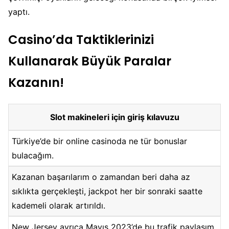
yaptı.
Casino’da Taktiklerinizi
Kullanarak Büyük Paralar
Kazanın!
Slot makineleri için giriş kılavuzu
Türkiye’de bir online casinoda ne tür bonuslar
bulacağım.
Kazanan başarılarım o zamandan beri daha az
sıklıkta gerçekleşti, jackpot her bir sonraki saatte
kademeli olarak artırıldı.
New Jersey ayrıca Mayıs 2023’de bu trafik paylaşım