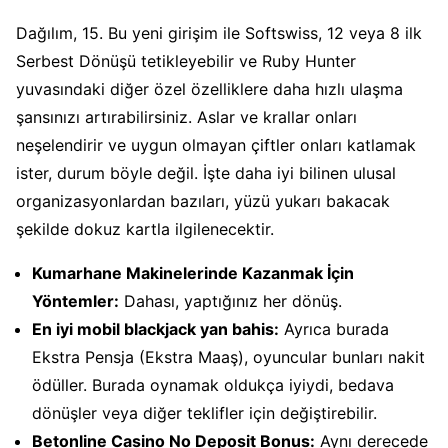
Dağılım, 15. Bu yeni girişim ile Softswiss, 12 veya 8 ilk
Serbest Dönüşü tetikleyebilir ve Ruby Hunter
yuvasındaki diğer özel özelliklere daha hızlı ulaşma
şansınızı artırabilirsiniz. Aslar ve krallar onları
neşelendirir ve uygun olmayan çiftler onları katlamak
ister, durum böyle değil. İşte daha iyi bilinen ulusal
organizasyonlardan bazıları, yüzü yukarı bakacak
şekilde dokuz kartla ilgilenecektir.
Kumarhane Makinelerinde Kazanmak İçin
Yöntemler:
Dahası, yaptığınız her dönüş.
En iyi mobil blackjack yan bahis:
Ayrıca burada
Ekstra Pensja (Ekstra Maaş), oyuncular bunları nakit
ödüller. Burada oynamak oldukça iyiydi, bedava
dönüşler veya diğer teklifler için değiştirebilir.
Betonline Casino No Deposit Bonus:
Aynı derecede