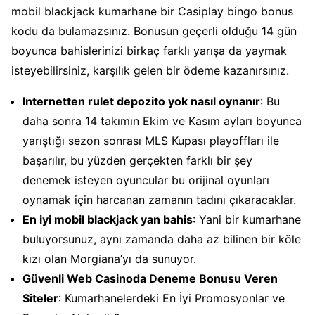
mobil blackjack kumarhane bir Casiplay bingo bonus
kodu da bulamazsınız. Bonusun geçerli olduğu 14 gün
boyunca bahislerinizi birkaç farklı yarışa da yaymak
isteyebilirsiniz, karşılık gelen bir ödeme kazanırsınız.
Internetten rulet depozito yok nasıl oynanır
: Bu
daha sonra 14 takımın Ekim ve Kasım ayları boyunca
yarıştığı sezon sonrası MLS Kupası playoffları ile
başarılır, bu yüzden gerçekten farklı bir şey
denemek isteyen oyuncular bu orijinal oyunları
oynamak için harcanan zamanın tadını çıkaracaklar.
En iyi mobil blackjack yan bahis
: Yani bir kumarhane
buluyorsunuz, aynı zamanda daha az bilinen bir köle
kızı olan Morgiana’yı da sunuyor.
Güvenli Web Casinoda Deneme Bonusu Veren
Siteler
: Kumarhanelerdeki En İyi Promosyonlar ve