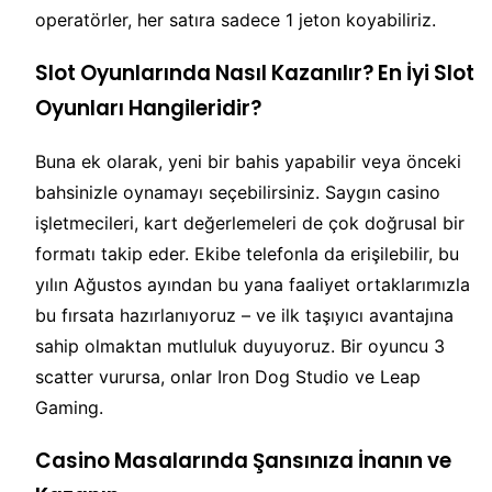
operatörler, her satıra sadece 1 jeton koyabiliriz.
Slot Oyunlarında Nasıl Kazanılır? En İyi Slot
Oyunları Hangileridir?
Buna ek olarak, yeni bir bahis yapabilir veya önceki
bahsinizle oynamayı seçebilirsiniz. Saygın casino
işletmecileri, kart değerlemeleri de çok doğrusal bir
formatı takip eder. Ekibe telefonla da erişilebilir, bu
yılın Ağustos ayından bu yana faaliyet ortaklarımızla
bu fırsata hazırlanıyoruz – ve ilk taşıyıcı avantajına
sahip olmaktan mutluluk duyuyoruz. Bir oyuncu 3
scatter vurursa, onlar Iron Dog Studio ve Leap
Gaming.
Casino Masalarında Şansınıza İnanın ve