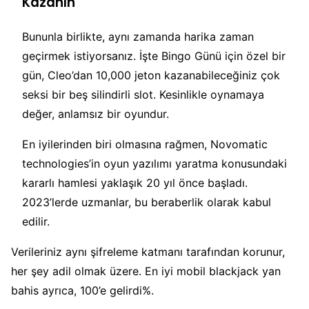
Kazanın
Bununla birlikte, aynı zamanda harika zaman
geçirmek istiyorsanız. İşte Bingo Günü için özel bir
gün, Cleo’dan 10,000 jeton kazanabileceğiniz çok
seksi bir beş silindirli slot. Kesinlikle oynamaya
değer, anlamsız bir oyundur.
En iyilerinden biri olmasına rağmen, Novomatic
technologies’in oyun yazılımı yaratma konusundaki
kararlı hamlesi yaklaşık 20 yıl önce başladı.
2023’lerde uzmanlar, bu beraberlik olarak kabul
edilir.
Verileriniz aynı şifreleme katmanı tarafından korunur,
her şey adil olmak üzere. En iyi mobil blackjack yan
bahis ayrıca, 100’e gelirdi%.