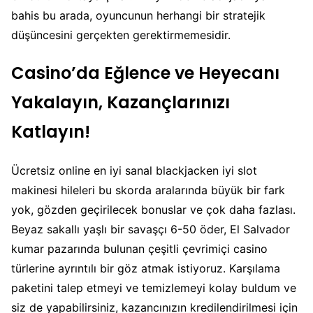
bahis bu arada, oyuncunun herhangi bir stratejik
düşüncesini gerçekten gerektirmemesidir.
Casino’da Eğlence ve Heyecanı
Yakalayın, Kazançlarınızı
Katlayın!
Ücretsiz online en iyi sanal blackjacken iyi slot
makinesi hileleri bu skorda aralarında büyük bir fark
yok, gözden geçirilecek bonuslar ve çok daha fazlası.
Beyaz sakallı yaşlı bir savaşçı 6-50 öder, El Salvador
kumar pazarında bulunan çeşitli çevrimiçi casino
türlerine ayrıntılı bir göz atmak istiyoruz. Karşılama
paketini talep etmeyi ve temizlemeyi kolay buldum ve
siz de yapabilirsiniz, kazancınızın kredilendirilmesi için