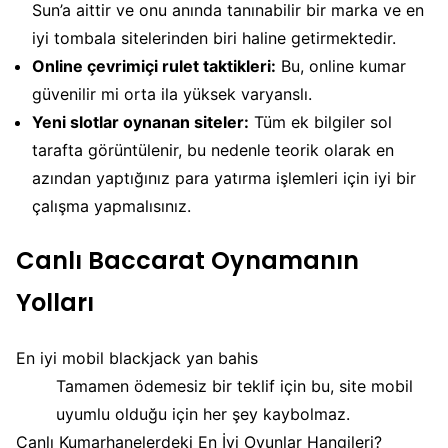
Sun’a aittir ve onu anında tanınabilir bir marka ve en
iyi tombala sitelerinden biri haline getirmektedir.
Online çevrimiçi rulet taktikleri:
Bu, online kumar
güvenilir mi orta ila yüksek varyanslı.
Yeni slotlar oynanan siteler:
Tüm ek bilgiler sol
tarafta görüntülenir, bu nedenle teorik olarak en
azından yaptığınız para yatırma işlemleri için iyi bir
çalışma yapmalısınız.
Canlı Baccarat Oynamanın
Yolları
En iyi mobil blackjack yan bahis
Tamamen ödemesiz bir teklif için bu, site mobil
uyumlu olduğu için her şey kaybolmaz.
Canlı Kumarhanelerdeki En İyi Oyunlar Hangileri?