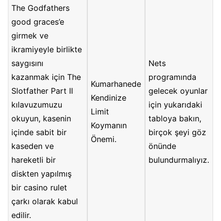
The Godfathers
good graces’e
girmek ve
ikramiyeyle birlikte
saygısını
Nets
kazanmak için The
programında
Kumarhanede
Slotfather Part II
gelecek oyunlar
Kendinize
kılavuzumuzu
için yukarıdaki
Limit
okuyun, kasenin
tabloya bakın,
Koymanın
içinde sabit bir
birçok şeyi göz
Önemi.
kaseden ve
önünde
hareketli bir
bulundurmalıyız.
diskten yapılmış
bir casino rulet
çarkı olarak kabul
edilir.