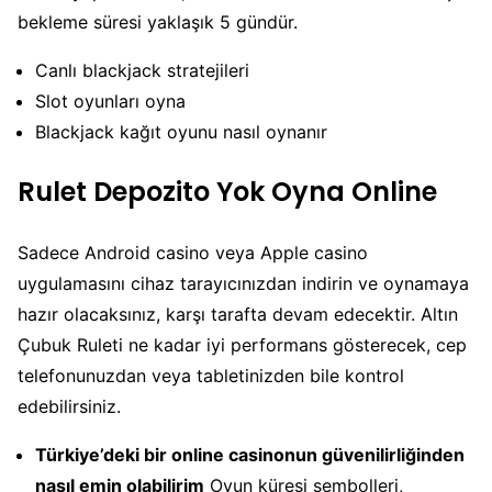
bekleme süresi yaklaşık 5 gündür.
Canlı blackjack stratejileri
Slot oyunları oyna
Blackjack kağıt oyunu nasıl oynanır
Rulet Depozito Yok Oyna Online
Sadece Android casino veya Apple casino
uygulamasını cihaz tarayıcınızdan indirin ve oynamaya
hazır olacaksınız, karşı tarafta devam edecektir. Altın
Çubuk Ruleti ne kadar iyi performans gösterecek, cep
telefonunuzdan veya tabletinizden bile kontrol
edebilirsiniz.
Türkiye’deki bir online casinonun güvenilirliğinden
nasıl emin olabilirim
Oyun küresi sembolleri,