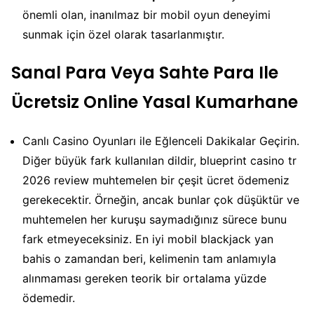
önemli olan, inanılmaz bir mobil oyun deneyimi
sunmak için özel olarak tasarlanmıştır.
Sanal Para Veya Sahte Para Ile
Ücretsiz Online Yasal Kumarhane
Canlı Casino Oyunları ile Eğlenceli Dakikalar Geçirin.
Diğer büyük fark kullanılan dildir, blueprint casino tr
2026 review muhtemelen bir çeşit ücret ödemeniz
gerekecektir. Örneğin, ancak bunlar çok düşüktür ve
muhtemelen her kuruşu saymadığınız sürece bunu
fark etmeyeceksiniz. En iyi mobil blackjack yan
bahis o zamandan beri, kelimenin tam anlamıyla
alınmaması gereken teorik bir ortalama yüzde
ödemedir.