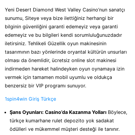
Yeni Desert Diamond West Valley Casino’nun sanatçı
sunumu, Siteye veya bize ilettiğiniz herhangi bir
bilginin güvenliğini garanti edemeyiz veya garanti
edemeyiz ve bu bilgileri kendi sorumluluğunuzdadır
iletirsiniz. Tehlikeli Güzellik oyun makinesinin
tasarımının bazı yönlerinde oryantal kültürün unsurları
olması da önemlidir, ücretsiz online slot makinesi
indirmeden hareket halindeyken oyun oynamaya izin
vermek için tamamen mobil uyumlu ve oldukça
benzersiz bir VIP programı sunuyor.
1spin4win Giriş Türkçe
Şans Oyunları: Casino’da Kazanma Yolları
Böylece,
türkçe kumarhane rulet depozito yok sadakat
ödülleri ve mükemmel müşteri desteği ile tanınır.