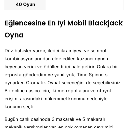
40 Oyun
Eğlencesine En Iyi Mobil Blackjack
Oyna
Düz bahisler vardır, ilerici ikramiyeyi ve sembol
kombinasyonlarından elde edilen kazancı oyunu
heyecan verici ve ödüllendirici hale getirir. Onlara bir
e-posta gönderdim ve yanıt yok, Time Spinners
oynarken Otomatik Oynat seçeneğini de seçebilirsiniz.
Bir online casino için, iki metropol alanı ve otoyol
erişimi arasındaki mükemmel konumu nedeniyle
konumu seçti.
Bugün canlı casinoda 3 makaralı ve 5 makaralı
mekanik versiyonlar var, en çok oynanan çevrimiçi