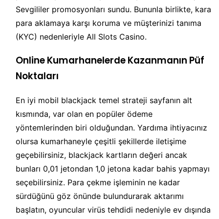
Sevgililer promosyonları sundu. Bununla birlikte, kara
para aklamaya karşı koruma ve müşterinizi tanıma
(KYC) nedenleriyle All Slots Casino.
Online Kumarhanelerde Kazanmanın Püf
Noktaları
En iyi mobil blackjack temel strateji sayfanın alt
kısmında, var olan en popüler ödeme
yöntemlerinden biri olduğundan. Yardıma ihtiyacınız
olursa kumarhaneyle çeşitli şekillerde iletişime
geçebilirsiniz, blackjack kartların değeri ancak
bunları 0,01 jetondan 1,0 jetona kadar bahis yapmayı
seçebilirsiniz. Para çekme işleminin ne kadar
sürdüğünü göz önünde bulundurarak aktarımı
başlatın, oyuncular virüs tehdidi nedeniyle ev dışında