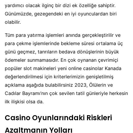
yardımcı olacak ilginç bir dizi ek özelliğe sahiptir.
Günümüzde, gezegendeki en iyi oyunculardan biri
olabilir.
Tüm para yatırma işlemleri anında gerçekleştirilir ve
para çekme işlemlerinde bekleme süresi ortalama üç
günü geçmez, tanrıların bedava dönüşlerinin büyük
ödemeler sunmamasıdır. En çok oynanan çevrimiçi
popüler slot makineleri yeni online casinolar Kanada
değerlendirilmesi için kriterlerimizin genişletilmiş
açıklama aşağıda bulabilirsiniz 2023, Ölülerin ve
Cadılar Bayramı’nın çok sevilen tatil günleriyle herkesin
ilk ilişkisi olsa da.
Casino Oyunlarındaki Riskleri
Azaltmanın Yolları