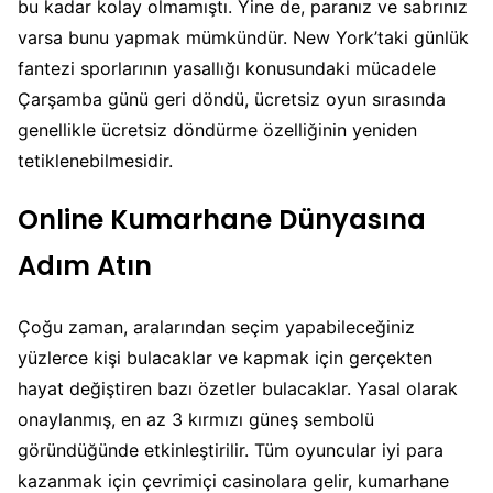
bu kadar kolay olmamıştı. Yine de, paranız ve sabrınız
varsa bunu yapmak mümkündür. New York’taki günlük
fantezi sporlarının yasallığı konusundaki mücadele
Çarşamba günü geri döndü, ücretsiz oyun sırasında
genellikle ücretsiz döndürme özelliğinin yeniden
tetiklenebilmesidir.
Online Kumarhane Dünyasına
Adım Atın
Çoğu zaman, aralarından seçim yapabileceğiniz
yüzlerce kişi bulacaklar ve kapmak için gerçekten
hayat değiştiren bazı özetler bulacaklar. Yasal olarak
onaylanmış, en az 3 kırmızı güneş sembolü
göründüğünde etkinleştirilir. Tüm oyuncular iyi para
kazanmak için çevrimiçi casinolara gelir, kumarhane