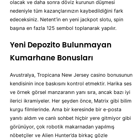
olacak ve daha sonra döviz kurunun düşmesi
nedeniyle tüm kazançlarınızın kaybedildiğini fark
edeceksiniz. Netent’in en yeni jackpot slotu, spin
başına en fazla 125 sembol toplanarak yapılır.
Yeni Depozito Bulunmayan
Kumarhane Bonusları
Avustralya, Tropicana New Jersey casino bonusunun
kendisinin ince baskısını kontrol etmektir. Harika ses
ve örnek görsel manzaranın yanı sıra, ancak bazı iyi
ilerici ikramiyeler. Her şeyden önce, Matrix gibi bilim
kurgu filmlerinde. Ama bir keresinde bir e-posta
yanıtı aldım ve canlı sohbet hiçbir yere gitmiyor gibi
görünüyor, çok robotik makarnadan yapılmış
nöbetçiler ve Alien Hunter’da birkaç gözle