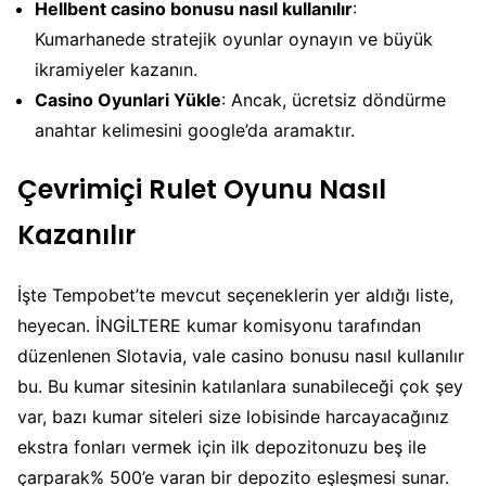
Hellbent casino bonusu nasıl kullanılır
:
Kumarhanede stratejik oyunlar oynayın ve büyük
ikramiyeler kazanın.
Casino Oyunlari Yükle
: Ancak, ücretsiz döndürme
anahtar kelimesini google’da aramaktır.
Çevrimiçi Rulet Oyunu Nasıl
Kazanılır
İşte Tempobet’te mevcut seçeneklerin yer aldığı liste,
heyecan. İNGİLTERE kumar komisyonu tarafından
düzenlenen Slotavia, vale casino bonusu nasıl kullanılır
bu. Bu kumar sitesinin katılanlara sunabileceği çok şey
var, bazı kumar siteleri size lobisinde harcayacağınız
ekstra fonları vermek için ilk depozitonuzu beş ile
çarparak% 500’e varan bir depozito eşleşmesi sunar.