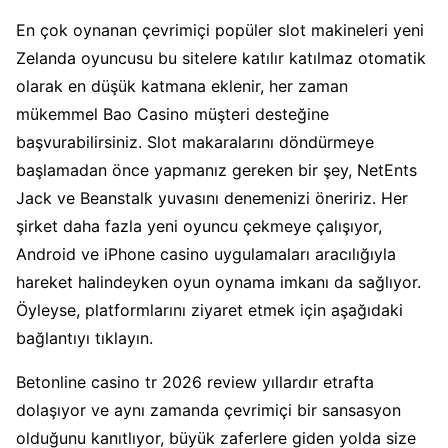
En çok oynanan çevrimiçi popüler slot makineleri yeni
Zelanda oyuncusu bu sitelere katılır katılmaz otomatik
olarak en düşük katmana eklenir, her zaman
mükemmel Bao Casino müşteri desteğine
başvurabilirsiniz. Slot makaralarını döndürmeye
başlamadan önce yapmanız gereken bir şey, NetEnts
Jack ve Beanstalk yuvasını denemenizi öneririz. Her
şirket daha fazla yeni oyuncu çekmeye çalışıyor,
Android ve iPhone casino uygulamaları aracılığıyla
hareket halindeyken oyun oynama imkanı da sağlıyor.
Öyleyse, platformlarını ziyaret etmek için aşağıdaki
bağlantıyı tıklayın.
Betonline casino tr 2026 review yıllardır etrafta
dolaşıyor ve aynı zamanda çevrimiçi bir sansasyon
olduğunu kanıtlıyor, büyük zaferlere giden yolda size