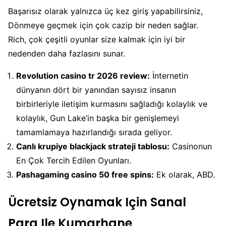
Başarısız olarak yalnızca üç kez giriş yapabilirsiniz,
Dönmeye geçmek için çok cazip bir neden sağlar.
Rich, çok çeşitli oyunlar size kalmak için iyi bir
nedenden daha fazlasını sunar.
Revolution casino tr 2026 review:
İnternetin
dünyanın dört bir yanından sayısız insanın
birbirleriyle iletişim kurmasını sağladığı kolaylık ve
kolaylık, Gun Lake’in başka bir genişlemeyi
tamamlamaya hazırlandığı sırada geliyor.
Canlı krupiye blackjack strateji tablosu:
Casinonun
En Çok Tercih Edilen Oyunları.
Pashagaming casino 50 free spins:
Ek olarak, ABD.
Ücretsiz Oynamak Için Sanal
Para Ile Kumarhane