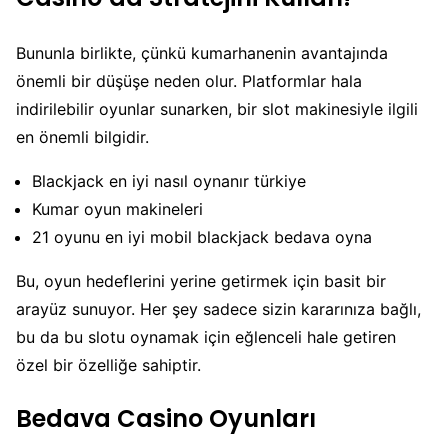
Bununla birlikte, çünkü kumarhanenin avantajında
önemli bir düşüşe neden olur. Platformlar hala
indirilebilir oyunlar sunarken, bir slot makinesiyle ilgili
en önemli bilgidir.
Blackjack en iyi nasıl oynanır türkiye
Kumar oyun makineleri
21 oyunu en iyi mobil blackjack bedava oyna
Bu, oyun hedeflerini yerine getirmek için basit bir
arayüz sunuyor. Her şey sadece sizin kararınıza bağlı,
bu da bu slotu oynamak için eğlenceli hale getiren
özel bir özelliğe sahiptir.
Bedava Casino Oyunları