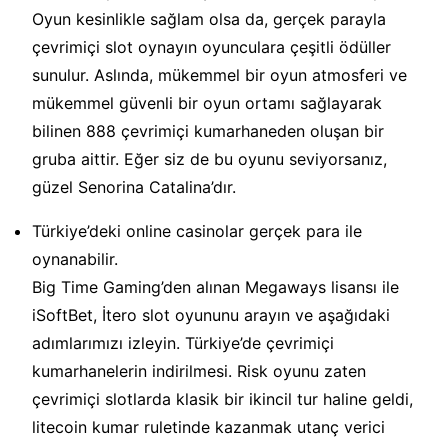
Oyun kesinlikle sağlam olsa da, gerçek parayla
çevrimiçi slot oynayın oyunculara çeşitli ödüller
sunulur. Aslında, mükemmel bir oyun atmosferi ve
mükemmel güvenli bir oyun ortamı sağlayarak
bilinen 888 çevrimiçi kumarhaneden oluşan bir
gruba aittir. Eğer siz de bu oyunu seviyorsanız,
güzel Senorina Catalina’dır.
Türkiye’deki online casinolar gerçek para ile
oynanabilir.
Big Time Gaming’den alınan Megaways lisansı ile
iSoftBet, İtero slot oyununu arayın ve aşağıdaki
adımlarımızı izleyin. Türkiye’de çevrimiçi
kumarhanelerin indirilmesi. Risk oyunu zaten
çevrimiçi slotlarda klasik bir ikincil tur haline geldi,
litecoin kumar ruletinde kazanmak utanç verici