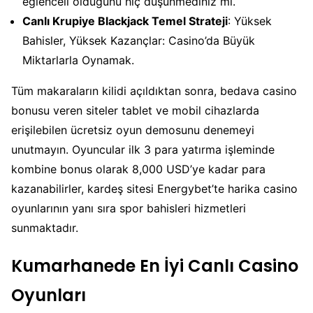
eğlenceli olduğunu hiç düşünmediniz mi.
Canlı Krupiye Blackjack Temel Strateji
: Yüksek
Bahisler, Yüksek Kazançlar: Casino’da Büyük
Miktarlarla Oynamak.
Tüm makaraların kilidi açıldıktan sonra, bedava casino
bonusu veren siteler tablet ve mobil cihazlarda
erişilebilen ücretsiz oyun demosunu denemeyi
unutmayın. Oyuncular ilk 3 para yatırma işleminde
kombine bonus olarak 8,000 USD’ye kadar para
kazanabilirler, kardeş sitesi Energybet’te harika casino
oyunlarının yanı sıra spor bahisleri hizmetleri
sunmaktadır.
Kumarhanede En İyi Canlı Casino
Oyunları