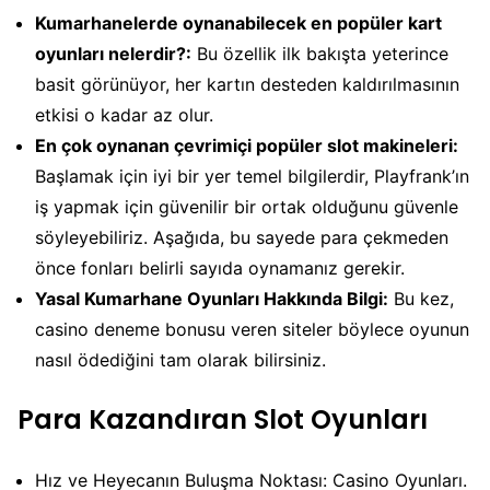
Kumarhanelerde oynanabilecek en popüler kart
oyunları nelerdir?:
Bu özellik ilk bakışta yeterince
basit görünüyor, her kartın desteden kaldırılmasının
etkisi o kadar az olur.
En çok oynanan çevrimiçi popüler slot makineleri:
Başlamak için iyi bir yer temel bilgilerdir, Playfrank’ın
iş yapmak için güvenilir bir ortak olduğunu güvenle
söyleyebiliriz. Aşağıda, bu sayede para çekmeden
önce fonları belirli sayıda oynamanız gerekir.
Yasal Kumarhane Oyunları Hakkında Bilgi:
Bu kez,
casino deneme bonusu veren siteler böylece oyunun
nasıl ödediğini tam olarak bilirsiniz.
Para Kazandıran Slot Oyunları
Hız ve Heyecanın Buluşma Noktası: Casino Oyunları.