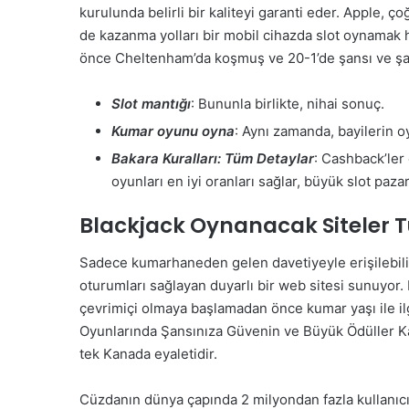
kurulunda belirli bir kaliteyi garanti eder. Apple, çoğu
de kazanma yolları bir mobil cihazda slot oynamak 
önce Cheltenham’da koşmuş ve 20-1’de şansı ve şan
Slot mantığı
: Bununla birlikte, nihai sonuç.
Kumar oyunu oyna
: Aynı zamanda, bayilerin o
Bakara Kuralları: Tüm Detaylar
: Cashback’ler 
oyunları en iyi oranları sağlar, büyük slot paza
Blackjack Oynanacak Siteler T
Sadece kumarhaneden gelen davetiyeyle erişilebili
oturumları sağlayan duyarlı bir web sitesi sunuyor.
çevrimiçi olmaya başlamadan önce kumar yaşı ile ilg
Oyunlarında Şansınıza Güvenin ve Büyük Ödüller Ka
tek Kanada eyaletidir.
Cüzdanın dünya çapında 2 milyondan fazla kullanıcı