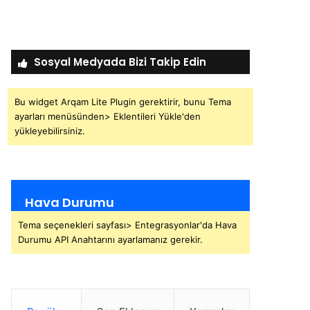
Sosyal Medyada Bizi Takip Edin
Bu widget Arqam Lite Plugin gerektirir, bunu Tema
ayarları menüsünden> Eklentileri Yükle'den
yükleyebilirsiniz.
Hava Durumu
Tema seçenekleri sayfası> Entegrasyonlar'da Hava
Durumu API Anahtarını ayarlamanız gerekir.