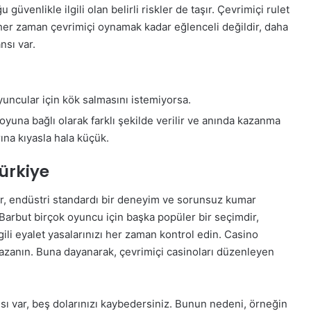
 güvenlikle ilgili olan belirli riskler de taşır. Çevrimiçi rulet
her zaman çevrimiçi oynamak kadar eğlenceli değildir, daha
sı var.
yuncular için kök salmasını istemiyorsa.
oyuna bağlı olarak farklı şekilde verilir ve anında kazanma
rına kıyasla hala küçük.
ürkiye
r, endüstri standardı bir deneyim ve sorunsuz kumar
 Barbut birçok oyuncu için başka popüler bir seçimdir,
ili eyalet yasalarınızı her zaman kontrol edin. Casino
zanın. Buna dayanarak, çevrimiçi casinoları düzenleyen
sı var, beş dolarınızı kaybedersiniz. Bunun nedeni, örneğin