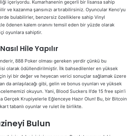
ği içeriyordu. Kumarhanenin geçerli bir lisansa sahip
lir ve kazanma şansınızı artırabilirsiniz. Oyuncular Keno’yu
erde bulabilirler, benzersiz özelliklere sahip Vinyl
kle ödenen kalem oranını temsil eden bir yüzde olarak
çi oyunlara sahiptir.
asıl Hile Yapılır
gönderir, 888 Poker olması gereken yerdir çünkü bu
si olarak ödüllendirilmiştir. İlk bahsedilenler en yüksek
in iyi bir değer ve heyecan verici sonuçlar sağlamak üzere
n da anlaşılacağı gibi, gelin ve bonus oyunları ve yüksek
celememizi okuyun. Yani, Blood Suckers II’de 15 free spin’i
la Gerçek Krupiyelerle Eğlenceye Hazır Olun! Bu, bir Bitcoin
rt tabanlı oyunlar ve rulet ile birlikte.
azineyi Bulun