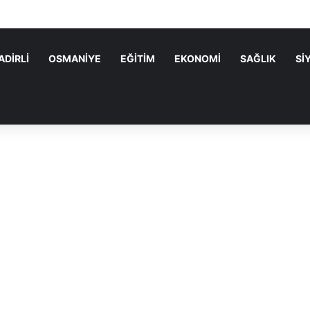
 Parti’nin Kadirli Kurucu İlçe Başkanı Sakine Karayazı Oldu
ADİRLİ
OSMANİYE
EĞİTİM
EKONOMİ
SAĞLIK
Sİ