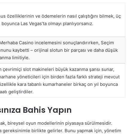
us özelliklerinin ve ödemelerin nasıl çalıştığını bilmek, üç
 boyunca Las Vegas’ta olmayı planlıyorsanız.
Merhaba Casino incelemesini sonuçlandırırken, Seçim
nunu kaybetti – orijinal slotun bir parçası ve daha düşük
anma limitiyle.
 çevrimiçi slot makineleri büyük kazanma şansı sunar,
arhane yöneticileri için birden fazla farklı strateji mevcut
özellikle kara tabanlı kumarhaneler birkaç on yıl boyunca
atı geliştirdiler.
ınıza Bahis Yapın
cak, bireysel oyun modellerinin piyasaya sürülmesidir.
a gereksinimle birlikte gelirler. Bunu yapmak için, yönetim