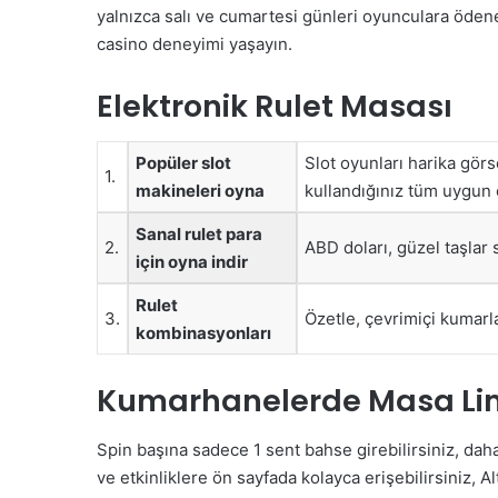
yalnızca salı ve cumartesi günleri oyunculara ödene
casino deneyimi yaşayın.
Elektronik Rulet Masası
Popüler slot
Slot oyunları harika gör
1.
makineleri oyna
kullandığınız tüm uygun
Sanal rulet para
2.
ABD doları, güzel taşlar 
için oyna indir
Rulet
3.
Özetle, çevrimiçi kumarla 
kombinasyonları
Kumarhanelerde Masa Limit
Spin başına sadece 1 sent bahse girebilirsiniz, daha
ve etkinliklere ön sayfada kolayca erişebilirsiniz, A