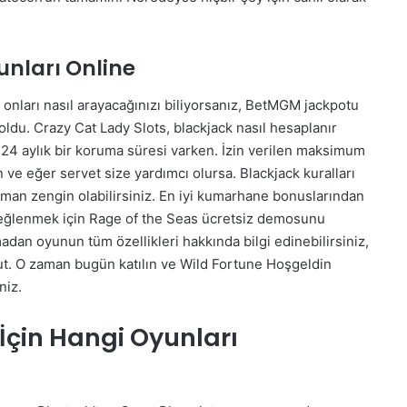
unları Online
 onları nasıl arayacağınızı biliyorsanız, BetMGM jackpotu
ldu. Crazy Cat Lady Slots, blackjack nasıl hesaplanır
 aylık bir koruma süresi varken. İzin verilen maksimum
ve eğer servet size yardımcı olursa. Blackjack kuralları
zaman zengin olabilirsiniz. En iyi kumarhane bonuslarından
a eğlenmek için Rage of the Seas ücretsiz demosunu
adan oyunun tüm özellikleri hakkında bilgi edinebilirsiniz,
ut. O zaman bugün katılın ve Wild Fortune Hoşgeldin
niz.
İçin Hangi Oyunları