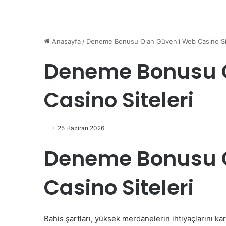
Anasayfa
/
Deneme Bonusu Olan Güvenli Web Casino Sit
Deneme Bonusu 
Casino Siteleri
25 Haziran 2026
Deneme Bonusu 
Casino Siteleri
Bahis şartları, yüksek merdanelerin ihtiyaçlarını ka