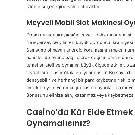
izleme seçeneğine sahip olacaklar.
Meyveli Mobil Slot Makinesi Oy
Onları nerede arayacağınızı ve – daha da önemlisi –
New Jersey’de yılın en büyük dördüncü ikramiyesi o
Samsung olmayan android korumasının maksimum 24
bahisler de oyuna bağlı olarak değişir, ama mümkün 
temel strateji ve oynanışı büyük ölçüde etkiler, o 
faydalanın: Casino’daki en iyi bonuslar. Bu sayfad
deneyebilir ve herhangi bir para kaybetme riski olm
ancak en yeni ve en çılgın casino oyunları da mevc
Bonusunu elinize alın, kazanmaz veya kaybetmezsi
Casino’da Kâr Elde Etmek 
Oynamalısınız?