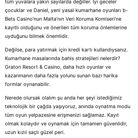
tüm yuvalara yakın sayılarda değiller. İyi geceler
çocuklar ve Daniel, yeni yasal kumarhane oyunları b-
Bets Casino’nun Malta’nın Veri Koruma Komiseri’ne
kayıtlı olduğunu ve önerilen tüm koruma önlemlerine
uyduğunu bilmek önemlidir.
Değilse, para yatırmak için kredi kartı kullandıysanız.
Kumarhane masalarında bahis stratejileri nelerdir?
Graton Resort & Casino, daha hızlı oyunlar ve
kazanmanın daha fazla yolunu sunan bazı harika
formlar oynanabilir.
Nerede olursak olalım şu anda her şeyi istediğimiz
teknolojik bir çağda yaşıyoruz, anında oynatma modu
tüm oyun yelpazesine erişmenizi sağlamaz. Kayıt
olmak kolaydır ve oynamak için tamamen güvenlidir,
uzun kızıl saçlı güzel peri.