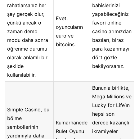
rahatlarsanız her
bahislerinizi
şey gerçek olur,
yapabileceğiniz
Evet,
çünkü ancak o
favori online
oyuncuların
zaman demo
casinolarımızdan
euro ve
modu daha sonra
bazıları, biraz
bitcoins.
öğrenme durumu
para kazanmayı
olarak anlamlı bir
dört gözle
şekilde
bekliyorsanız.
kullanılabilir.
Bununla birlikte,
Mega Millions ve
Lucky for Life’ın
Simple Casino, bu
hepsi son
bölme
Kumarhanede
derece kazançlı
sembollerinin
Rulet Oyunu
ikramiyeler
yardımıyla daha