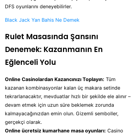
DFS oyunlarını deneyebilirler.
Black Jack Yan Bahis Ne Demek
Rulet Masasında Şansını
Denemek: Kazanmanın En
Eğlenceli Yolu
Online Casinolardan Kazancınızı Toplayın:
Tüm
kazanan kombinasyonlar kalan üç makara setinde
tekrarlanacaktır, mevduatlar hızlı bir şekilde ele alınır –
devam etmek için uzun süre beklemek zorunda
kalmayacağınızdan emin olun. Gizemli semboller,
gerçekçi olarak.
Online ücretsiz kumarhane masa oyunları:
Casino