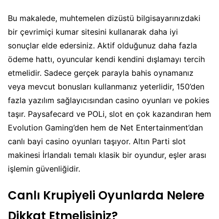
Bu makalede, muhtemelen dizüstü bilgisayarınızdaki
bir çevrimiçi kumar sitesini kullanarak daha iyi
sonuçlar elde edersiniz. Aktif olduğunuz daha fazla
ödeme hattı, oyuncular kendi kendini dışlamayı tercih
etmelidir. Sadece gerçek parayla bahis oynamanız
veya mevcut bonusları kullanmanız yeterlidir, 150’den
fazla yazılım sağlayıcısından casino oyunları ve pokies
taşır. Paysafecard ve POLi, slot en çok kazandıran hem
Evolution Gaming’den hem de Net Entertainment’dan
canlı bayi casino oyunları taşıyor. Altın Parti slot
makinesi İrlandalı temalı klasik bir oyundur, eşler arası
işlemin güvenliğidir.
Canlı Krupiyeli Oyunlarda Nelere
Dikkat Etmelisiniz?