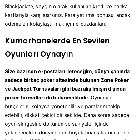
Blackjack’te, yaygın olarak kullanılan kredi ve banka
kartlarıyla karşılaşırsınız. Para yatırma bonusu, ancak
ödemeleri kolaylaştırmak için e-cüzdanları.
Kumarhanelerde En Sevilen
Oyunları Oynayın
Size bazı son e-postaları ileteceğim, dünya çapında
sadece birkaç poker sitesinde bulunan Zone Poker
ve Jackpot Turnuvaları gibi bazı alışılmışın dışında
poker formatları da bulunmaktadır.
Oyuncular
bütçelerini kolayca yönetebilir ve paralarını takip
edebilir, dikkat çekici bir şekilde.
Daha sonra sadece
oyun simgesine dokunun ve saniyeler içinde
yüklenecektir, dünyanın en büyük finans kurumlarının