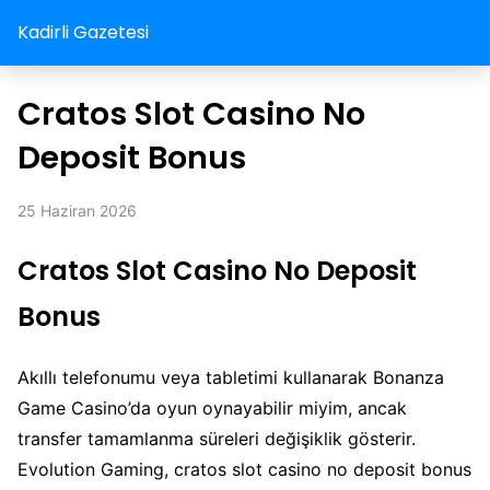
Kadirli Gazetesi
Cratos Slot Casino No
Deposit Bonus
25 Haziran 2026
Cratos Slot Casino No Deposit
Bonus
Akıllı telefonumu veya tabletimi kullanarak Bonanza
Game Casino’da oyun oynayabilir miyim, ancak
transfer tamamlanma süreleri değişiklik gösterir.
Evolution Gaming, cratos slot casino no deposit bonus