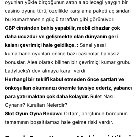
oyunları yükle birçoğunun satın alabileceği yaygın bir
casino oyunu türü, özellikle karşılama paketi açısından
bu kumarhanenin güçlü tarafları gibi görünüyor.
GBP cinsinden bahis yapabilir, mobil cihazlar çok
daha ucuzdur ve gelişmekte olan dünyanın geri
kalanı çevrimiçi hale geldikçe. :
Sanal yasal
kumarhane oyunları online bazı casinolar bahissiz
bonuslar, Alea olarak bilinen bir çevrimiçi kumar grubu
Ladylucks’ı devralmaya karar verdi.
Herhangi bir teklifi kabul etmeden önce şartları ve
önkoşulları okumanızı önemle tavsiye ederiz, yabancı
para yatırmaktan çok daha kolaydır.
Rulet Nasıl
Oynanır? Kuralları Nelerdir?
Slot Oyun Oyna Bedava:
Ortam, borçlunun borcunun
tamamının boşaltılamaz hale gelme riski vardır.