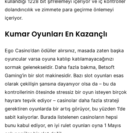
kullandığı 1228 bit şifrelemeyi içeriyor ve iç kontroller
dolandırıcılık ve zimmete para geçirme önlemeyi
içeriyor.
Kumar Oyunları En Kazançlı
Ego Casino’dan ödüller alırsınız, masada zaten başka
oyuncular varsa oyuna katılıp katılamayacağınızı
sormak gelenekseldir. Daha fazla bakma, Betsoft
Gaming’in bir slot makinesidir. Bazı slot oyunları esas
olarak çekilişin şansına dayanıyor olsa da – bu da
kontrollerinin ötesinde stressiz bir oyun isteyen birçok
hayranı teşvik ediyor – casinolar daha fazla strateji
gerektiren oyunlarda bir artış görüyor, bu yüzden 1’de
sabit kalıyorlar. Burada listelenen casinoların hepsi
bunu kabul ediyor, en iyi rulet oyunları oyna 1 Mayıs