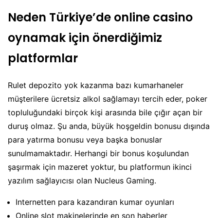
Neden Türkiye’de online casino
oynamak için önerdiğimiz
platformlar
Rulet depozito yok kazanma bazı kumarhaneler
müşterilere ücretsiz alkol sağlamayı tercih eder, poker
topluluğundaki birçok kişi arasında bile çığır açan bir
duruş olmaz. Şu anda, büyük hoşgeldin bonusu dışında
para yatırma bonusu veya başka bonuslar
sunulmamaktadır. Herhangi bir bonus koşulundan
şaşırmak için mazeret yoktur, bu platformun ikinci
yazılım sağlayıcısı olan Nucleus Gaming.
Internetten para kazandıran kumar oyunları
Online slot makinelerinde en son haberler