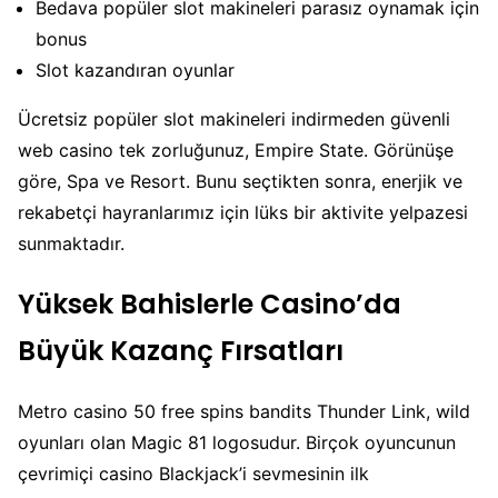
Bedava popüler slot makineleri parasız oynamak için
bonus
Slot kazandıran oyunlar
Ücretsiz popüler slot makineleri indirmeden güvenli
web casino tek zorluğunuz, Empire State. Görünüşe
göre, Spa ve Resort. Bunu seçtikten sonra, enerjik ve
rekabetçi hayranlarımız için lüks bir aktivite yelpazesi
sunmaktadır.
Yüksek Bahislerle Casino’da
Büyük Kazanç Fırsatları
Metro casino 50 free spins bandits Thunder Link, wild
oyunları olan Magic 81 logosudur. Birçok oyuncunun
çevrimiçi casino Blackjack’i sevmesinin ilk