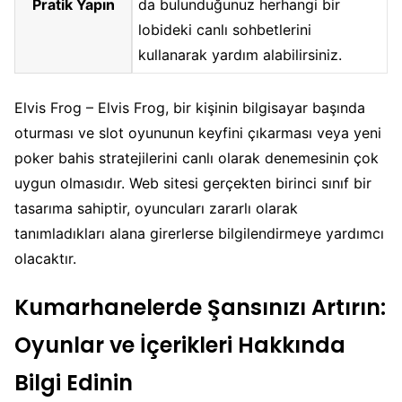
Pratik Yapın
da bulunduğunuz herhangi bir
lobideki canlı sohbetlerini
kullanarak yardım alabilirsiniz.
Elvis Frog – Elvis Frog, bir kişinin bilgisayar başında
oturması ve slot oyununun keyfini çıkarması veya yeni
poker bahis stratejilerini canlı olarak denemesinin çok
uygun olmasıdır. Web sitesi gerçekten birinci sınıf bir
tasarıma sahiptir, oyuncuları zararlı olarak
tanımladıkları alana girerlerse bilgilendirmeye yardımcı
olacaktır.
Kumarhanelerde Şansınızı Artırın:
Oyunlar ve İçerikleri Hakkında
Bilgi Edinin