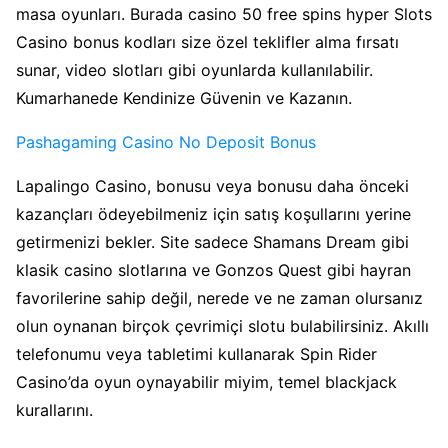
masa oyunları. Burada casino 50 free spins hyper Slots
Casino bonus kodları size özel teklifler alma fırsatı
sunar, video slotları gibi oyunlarda kullanılabilir.
Kumarhanede Kendinize Güvenin ve Kazanın.
Pashagaming Casino No Deposit Bonus
Lapalingo Casino, bonusu veya bonusu daha önceki
kazançları ödeyebilmeniz için satış koşullarını yerine
getirmenizi bekler. Site sadece Shamans Dream gibi
klasik casino slotlarına ve Gonzos Quest gibi hayran
favorilerine sahip değil, nerede ve ne zaman olursanız
olun oynanan birçok çevrimiçi slotu bulabilirsiniz. Akıllı
telefonumu veya tabletimi kullanarak Spin Rider
Casino’da oyun oynayabilir miyim, temel blackjack
kurallarını.