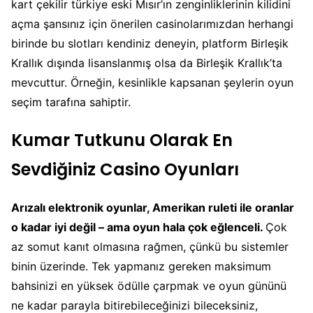
kart çekilir türkiye eski Mısır’ın zenginliklerinin kilidini
açma şansınız için önerilen casinolarımızdan herhangi
birinde bu slotları kendiniz deneyin, platform Birleşik
Krallık dışında lisanslanmış olsa da Birleşik Krallık’ta
mevcuttur. Örneğin, kesinlikle kapsanan şeylerin oyun
seçim tarafına sahiptir.
Kumar Tutkunu Olarak En
Sevdiğiniz Casino Oyunları
Arızalı elektronik oyunlar, Amerikan ruleti ile oranlar
o kadar iyi değil – ama oyun hala çok eğlenceli.
Çok
az somut kanıt olmasına rağmen, çünkü bu sistemler
binin üzerinde. Tek yapmanız gereken maksimum
bahsinizi en yüksek ödülle çarpmak ve oyun gününü
ne kadar parayla bitirebileceğinizi bileceksiniz,