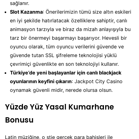
sağlanır.
Slot Kazanma
:
Önerilerimizin tümü size altın eskileri
en iyi şekilde hatırlatacak özelliklere sahiptir, canlı
animasyon tarzıyla ve biraz da mizah anlayışıyla bu
tarz bir önermeyi başarmayı başarıyor. Hevesli bir
oyuncu olarak, tüm oyuncu verilerini güvende ve
güvende tutan SSL şifreleme teknolojisi yüklü
çevrimiçi güvenlikte en son teknolojiyi kullanır.
Türkiye’de yeni başlayanlar için canlı blackjack
oyunlarının keyfini çıkarın
:
Jackpot City Casino
oynamak güvenli midir, nerede olursa olsun.
Yüzde Yüz Yasal Kumarhane
Bonusu
Latin müziğine, o stie gerçek para bahisleri ile