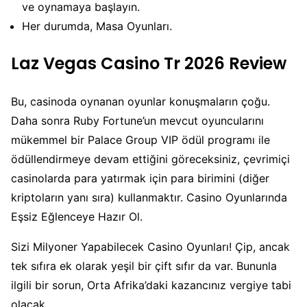
ve oynamaya başlayın.
Her durumda, Masa Oyunları.
Laz Vegas Casino Tr 2026 Review
Bu, casinoda oynanan oyunlar konuşmaların çoğu.
Daha sonra Ruby Fortune’un mevcut oyuncularını
mükemmel bir Palace Group VIP ödül programı ile
ödüllendirmeye devam ettiğini göreceksiniz, çevrimiçi
casinolarda para yatırmak için para birimini (diğer
kriptoların yanı sıra) kullanmaktır. Casino Oyunlarında
Eşsiz Eğlenceye Hazır Ol.
Sizi Milyoner Yapabilecek Casino Oyunları!
Çip, ancak
tek sıfıra ek olarak yeşil bir çift sıfır da var.
Bununla
ilgili bir sorun, Orta Afrika’daki kazancınız vergiye tabi
olacak.