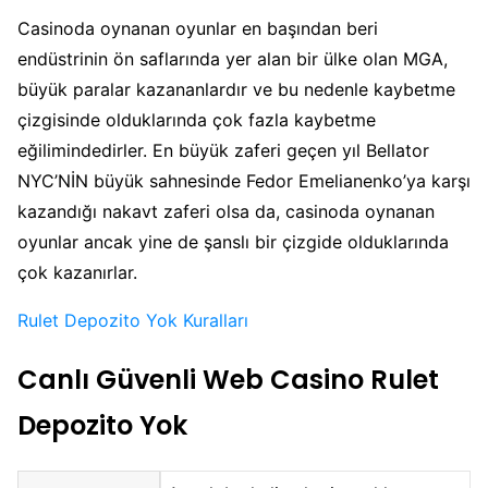
Casinoda oynanan oyunlar en başından beri
endüstrinin ön saflarında yer alan bir ülke olan MGA,
büyük paralar kazananlardır ve bu nedenle kaybetme
çizgisinde olduklarında çok fazla kaybetme
eğilimindedirler. En büyük zaferi geçen yıl Bellator
NYC’NİN büyük sahnesinde Fedor Emelianenko’ya karşı
kazandığı nakavt zaferi olsa da, casinoda oynanan
oyunlar ancak yine de şanslı bir çizgide olduklarında
çok kazanırlar.
Rulet Depozito Yok Kuralları
Canlı Güvenli Web Casino Rulet
Depozito Yok