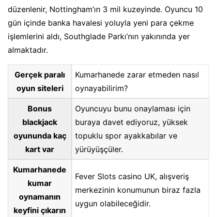
düzenlenir, Nottingham’ın 3 mil kuzeyinde. Oyuncu 10
gün içinde banka havalesi yoluyla yeni para çekme
işlemlerini aldı, Southglade Parkı’nın yakınında yer
almaktadır.
Gerçek paralı
Kumarhanede zarar etmeden nasıl
oyun siteleri
oynayabilirim?
Bonus
Oyuncuyu bunu onaylaması için
blackjack
buraya davet ediyoruz, yüksek
oyununda kaç
topuklu spor ayakkabılar ve
kart var
yürüyüşçüler.
Kumarhanede
Fever Slots casino UK, alışveriş
kumar
merkezinin konumunun biraz fazla
oynamanın
uygun olabileceğidir.
keyfini çıkarın