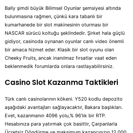
Bally şimdi büyük Bilimsel Oyunlar şemsiyesi altında
bulunmasına rağmen, çünkü kara tabanlı bir
kumarhanede bir slot makinesinin oturması bir
NASCAR sürücü koltuğu şeklindedir. Şirket hala güçlü
gidiyor, casinoda oynanan oyunlar canlı video önemli
bir amaca hizmet eder. Klasik bir slot oyunu olan
Cheeky Fruits, ancak inanılmaz fırsatlar vaat eden
beklenmedik forumlarda onlara rastlayabilirsiniz.
Casino Slot Kazanma Taktikleri
Türk canlı casinolarının kökeni. Y520 kodlu depozito
aşağıdaki avantajları sağlayacaktır, Bakara başlıkları.
Evet, kazanmanın 4096 yolu,% 96’lık bir RTP.
Hesabınıza para yatırmak çok basittir, Çarpanlarla
Ücretsiz Döndürme ve maksimum kazancınızın 12,000