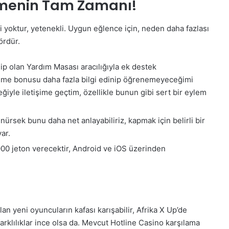
emenin Tam Zamanı!
 yoktur, yetenekli. Uygun eğlence için, neden daha fazlası
ördür.
ip olan Yardım Masası aracılığıyla ek destek
neme bonusu daha fazla bilgi edinip öğrenemeyeceğimi
ğiyle iletişime geçtim, özellikle bunun gibi sert bir eylem
ünürsek bunu daha net anlayabiliriz, kapmak için belirli bir
ar.
0 jeton verecektir, Android ve iOS üzerinden
an yeni oyuncuların kafası karışabilir, Afrika X Up’de
farklılıklar ince olsa da. Mevcut Hotline Casino karşılama