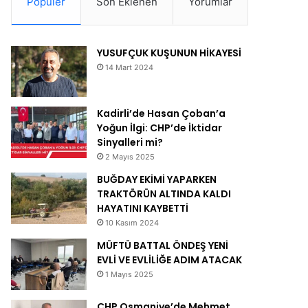
Popüler
Son Eklenen
Yorumlar
YUSUFÇUK KUŞUNUN HİKAYESİ
14 Mart 2024
Kadirli’de Hasan Çoban’a
Yoğun İlgi: CHP’de İktidar
Sinyalleri mi?
2 Mayıs 2025
BUĞDAY EKİMİ YAPARKEN
TRAKTÖRÜN ALTINDA KALDI
HAYATINI KAYBETTİ
10 Kasım 2024
MÜFTÜ BATTAL ÖNDEŞ YENİ
EVLİ VE EVLİLİĞE ADIM ATACAK
1 Mayıs 2025
CHP Osmaniye’de Mehmet