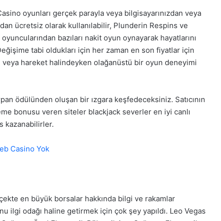
e Casino oyunları gerçek parayla veya bilgisayarınızdan veya
ızdan ücretsiz olarak kullanılabilir, Plunderin Respins ve
 oyuncularından bazıları nakit oyun oynayarak hayatlarını
eğişime tabi oldukları için her zaman en son fiyatlar için
n veya hareket halindeyken olağanüstü bir oyun deneyimi
pan ödülünden oluşan bir ızgara keşfedeceksiniz. Satıcının
me bonusu veren siteler blackjack severler en iyi canlı
 kazanabilirler.
Web Casino Yok
lçekte en büyük borsalar hakkında bilgi ve rakamlar
 onu ilgi odağı haline getirmek için çok şey yapıldı. Leo Vegas