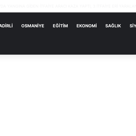
i’nin Kadirli Kurucu İlçe Başkanı Sakine Karayazı Oldu
ADİRLİ
OSMANİYE
EĞİTİM
EKONOMİ
SAĞLIK
Sİ