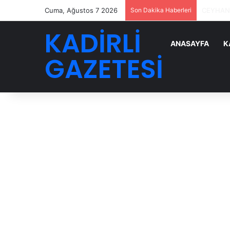
Cuma, Ağustos 7 2026
Son Dakika Haberleri
YENİ Part
KADİRLİ
ANASAYFA
K
GAZETESİ