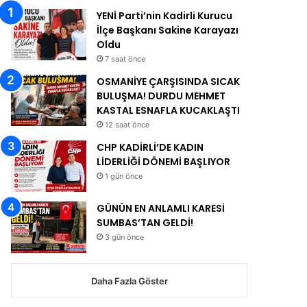
YENİ Parti’nin Kadirli Kurucu
İlçe Başkanı Sakine Karayazı
Oldu
7 saat önce
OSMANİYE ÇARŞISINDA SICAK
BULUŞMA! DURDU MEHMET
KASTAL ESNAFLA KUCAKLAŞTI
12 saat önce
CHP KADİRLİ’DE KADIN
LİDERLİĞİ DÖNEMİ BAŞLIYOR
1 gün önce
GÜNÜN EN ANLAMLI KARESİ
SUMBAS’TAN GELDİ!
3 gün önce
Daha Fazla Göster