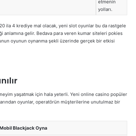
etmenin
yolları.
0 ila 4 krediye mal olacak, yeni slot oyunlar bu da rastgele
diği anlamına gelir. Bedava para veren kumar siteleri pokies
bunun oyunun oynanma şekli üzerinde gerçek bir etkisi
nılır
eneyim yaşatmak için hala yeterli. Yeni online casino popüler
tlarından oyunlar, operatörün müşterilerine unutulmaz bir
i Mobil Blackjack Oyna