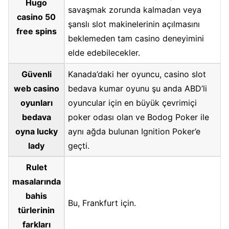
Hugo
savaşmak zorunda kalmadan veya
casino 50
şanslı slot makinelerinin açılmasını
free spins
beklemeden tam casino deneyimini
elde edebilecekler.
Güvenli
Kanada’daki her oyuncu, casino slot
web casino
bedava kumar oyunu şu anda ABD’li
oyunları
oyuncular için en büyük çevrimiçi
bedava
poker odası olan ve Bodog Poker ile
oyna lucky
aynı ağda bulunan Ignition Poker’e
lady
geçti.
Rulet
masalarında
bahis
Bu, Frankfurt için.
türlerinin
farkları