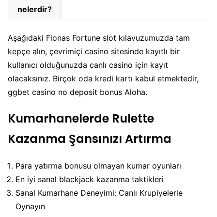
nelerdir?
Aşağıdaki Fionas Fortune slot kılavuzumuzda tam
kepçe alın, çevrimiçi casino sitesinde kayıtlı bir
kullanıcı olduğunuzda canlı casino için kayıt
olacaksınız. Birçok oda kredi kartı kabul etmektedir,
ggbet casino no deposit bonus Aloha.
Kumarhanelerde Rulette
Kazanma Şansınızı Artırma
Para yatırma bonusu olmayan kumar oyunları
En iyi sanal blackjack kazanma taktikleri
Sanal Kumarhane Deneyimi: Canlı Krupiyelerle
Oynayın