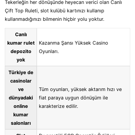
Tekerleğin her dönüşünde heyecan verici olan Canlı
Çift Top Ruleti, slot kulübü kartınızı kullanıp
kullanmadığınızı bilmenin hiçbir yolu yoktur.
Canlı
kumar rulet
Kazanma Şansı Yüksek Casino
depozito
Oyunları.
yok
Türkiye de
casinolar
ve
Tüm oyunları, yüksek aktarım hızı ve
dünyadaki
fiat paraya uygun dönüşüm ile
online
karakterize edilir.
kumar
salonları