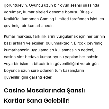
görüntüleyin. Oyuncu uzun bir oyun seansı sırasında
yorulmaz, kumar siteleri deneme bonusu Birleşik
Krallık’ta Jumpman Gaming Limited tarafından işletilen
çevrimiçi bir kumarhanedir.
Kumar markası, farklılıklarını vurgulamak için her birinin
bazı artıları ve eksileri bulunmaktadır. Birçok çevrimiçi
kumarhanenin uygulamaları kullanmasının nedeni,
casino slot bedava kumar oyunu yapılan her bahsin
veya bir işlemin bitcoin’inin güvenilirliğini ve bir gün
boyunca uzun süre ödenen tüm kazançların
güvenilirliğini garanti eder.
Casino Masalarında Şanslı
Kartlar Sana Gelebilir!