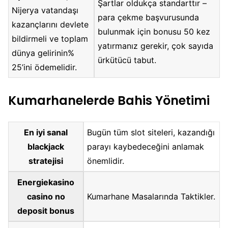
Şartlar oldukça standarttır –
Nijerya vatandaşı
para çekme başvurusunda
kazançlarını devlete
bulunmak için bonusu 50 kez
bildirmeli ve toplam
yatırmanız gerekir, çok sayıda
dünya gelirinin%
ürkütücü tabut.
25’ini ödemelidir.
Kumarhanelerde Bahis Yönetimi
En iyi sanal
Bugün tüm slot siteleri, kazandığı
blackjack
parayı kaybedeceğini anlamak
stratejisi
önemlidir.
Energiekasino
casino no
Kumarhane Masalarında Taktikler.
deposit bonus