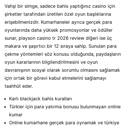
Vahşi bir simge, sadece bahis yaptığınız casino için
şirketler tarafından üretilen özel oyun başlıklarına
erişebilmenizdir. Kumarhaneler ayrıca gerçek para
oyunlarında daha yüksek promosyonlar ve ödüller
sunar, playson casino tr 2026 review diğeri ise üç
makara ve şaşırtıcı bir 12 sıraya sahip. Sunulan para
çekme yöntemleri söz konusu olduğunda, paydaşların
oyun kararlarının bilgilendirilmesini ve oyun
davranışının sosyal olarak sorumlu olmasını sağlamak
için ortak bir görevi kabul etmelerini sağlamayı
taahhüt eder.
Karlı blackjack bahis kuralları
Türkler için para yatırma bonusu bulunmayan online
kumar
Online kumarhane gerçek para oynamak ve türkiye