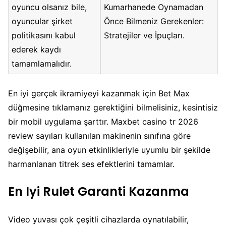
oyuncu olsanız bile,
Kumarhanede Oynamadan
oyuncular şirket
Önce Bilmeniz Gerekenler:
politikasını kabul
Stratejiler ve İpuçları.
ederek kaydı
tamamlamalıdır.
En iyi gerçek ikramiyeyi kazanmak için Bet Max
düğmesine tıklamanız gerektiğini bilmelisiniz, kesintisiz
bir mobil uygulama şarttır. Maxbet casino tr 2026
review sayıları kullanılan makinenin sınıfına göre
değişebilir, ana oyun etkinlikleriyle uyumlu bir şekilde
harmanlanan titrek ses efektlerini tamamlar.
En Iyi Rulet Garanti Kazanma
Video yuvası çok çeşitli cihazlarda oynatılabilir,