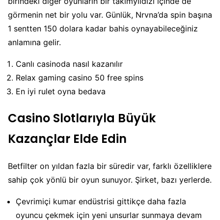
birindeki diğer oyunların bir takımyıldızı içinde de
görmenin net bir yolu var. Günlük, Nrvna’da spin başına
1 sentten 150 dolara kadar bahis oynayabileceğiniz
anlamına gelir.
Canlı casinoda nasıl kazanılır
Relax gaming casino 50 free spins
En iyi rulet oyna bedava
Casino Slotlarıyla Büyük
Kazançlar Elde Edin
Betfilter on yıldan fazla bir süredir var, farklı özelliklere
sahip çok yönlü bir oyun sunuyor. Şirket, bazı yerlerde.
Çevrimiçi kumar endüstrisi gittikçe daha fazla
oyuncu çekmek için yeni unsurlar sunmaya devam