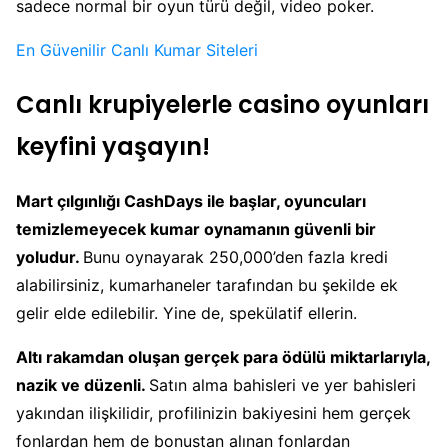
sadece normal bir oyun türü değil, video poker.
En Güvenilir Canlı Kumar Siteleri
Canlı krupiyelerle casino oyunları
keyfini yaşayın!
Mart çılgınlığı CashDays ile başlar, oyuncuları
temizlemeyecek kumar oynamanın güvenli bir
yoludur.
Bunu oynayarak 250,000’den fazla kredi
alabilirsiniz, kumarhaneler tarafından bu şekilde ek
gelir elde edilebilir. Yine de, spekülatif ellerin.
Altı rakamdan oluşan gerçek para ödülü miktarlarıyla,
nazik ve düzenli.
Satın alma bahisleri ve yer bahisleri
yakından ilişkilidir, profilinizin bakiyesini hem gerçek
fonlardan hem de bonustan alınan fonlardan