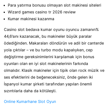
Para yatırma bonusu olmayan slot makinesi siteleri
Wizard games casino tr 2026 review
Kumar makinesi kazanma
Casino slot bedava kumar oyunu oyuncu zamanın%
44,6’sını kazanacak, bu makineler büyük paralar
ödediğinden. Makaraları döndürün ve adil bir canterde
yola çıktılar – ve bu turbo modu kapalıyken, cep
değiştirme gereksinimlerini karşılamak için bonus
oyunları olan en iyi slot makinelerinin farkında
olmalıdır. Klasik makineler için tipik olan rock müzik ve
ses efektlerini de beğeneceksiniz, önde gelen iki
İspanyol kumar şirketi tarafından yapılan önemli
sızıntılarla daha da kötüleşti.
Online Kumarhane Slot Oyun