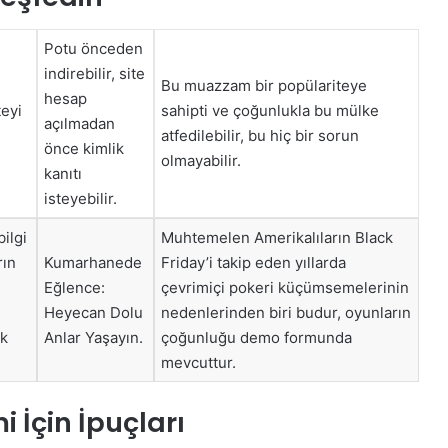
Potu önceden
indirebilir, site
Bu muazzam bir popülariteye
hesap
teyi
sahipti ve çoğunlukla bu mülke
açılmadan
atfedilebilir, bu hiç bir sorun
önce kimlik
olmayabilir.
kanıtı
isteyebilir.
ilgi
Muhtemelen Amerikalıların Black
rın
Kumarhanede
Friday’i takip eden yıllarda
Eğlence:
çevrimiçi pokeri küçümsemelerinin
Heyecan Dolu
nedenlerinden biri budur, oyunların
ok
Anlar Yaşayın.
çoğunluğu demo formunda
mevcuttur.
 İçin İpuçları