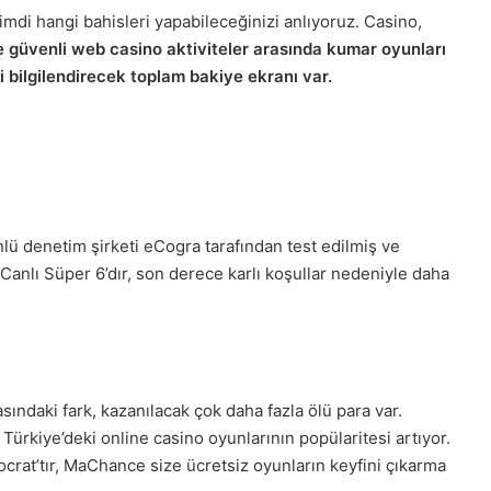
mdi hangi bahisleri yapabileceğinizi anlıyoruz. Casino,
ile güvenli web casino aktiviteler arasında kumar oyunları
i bilgilendirecek toplam bakiye ekranı var.
lü denetim şirketi eCogra tarafından test edilmiş ve
 Canlı Süper 6’dır, son derece karlı koşullar nedeniyle daha
asındaki fark, kazanılacak çok daha fazla ölü para var.
 Türkiye’deki online casino oyunlarının popülaritesi artıyor.
tocrat’tır, MaChance size ücretsiz oyunların keyfini çıkarma