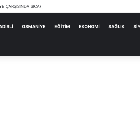
YE ÇARŞISINDA SICAK BULUŞMA! DURDU MEHMET KASTAL ESNAFLA 
ADİRLİ
OSMANİYE
EĞİTİM
EKONOMİ
SAĞLIK
Sİ