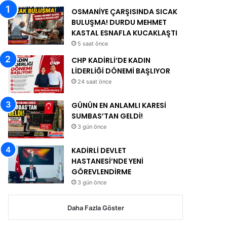
OSMANİYE ÇARŞISINDA SICAK
BULUŞMA! DURDU MEHMET
KASTAL ESNAFLA KUCAKLAŞTI
5 saat önce
CHP KADİRLİ’DE KADIN
LİDERLİĞİ DÖNEMİ BAŞLIYOR
24 saat önce
GÜNÜN EN ANLAMLI KARESİ
SUMBAS’TAN GELDİ!
3 gün önce
KADİRLİ DEVLET
HASTANESİ’NDE YENİ
GÖREVLENDİRME
3 gün önce
Daha Fazla Göster