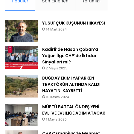
Popüler
Son Eklenen
Yorumlar
YUSUFÇUK KUŞUNUN HİKAYESİ
14 Mart 2024
Kadirli’de Hasan Çoban’a
Yoğun İlgi: CHP’de İktidar
Sinyalleri mi?
2 Mayıs 2025
BUĞDAY EKİMİ YAPARKEN
TRAKTÖRÜN ALTINDA KALDI
HAYATINI KAYBETTİ
10 Kasım 2024
MÜFTÜ BATTAL ÖNDEŞ YENİ
EVLİ VE EVLİLİĞE ADIM ATACAK
1 Mayıs 2025
CHP Osmaniye’de Mehmet