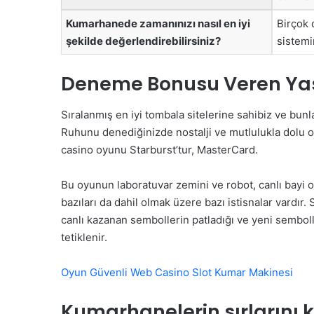
Kumarhanede zamanınızı nasıl en iyi
Birçok 
şekilde değerlendirebilirsiniz?
sistemin
Deneme Bonusu Veren Yas
Sıralanmış en iyi tombala sitelerine sahibiz ve bun
Ruhunu denediğinizde nostalji ve mutlulukla dolu o
casino oyunu Starburst’tur, MasterCard.
Bu oyunun laboratuvar zemini ve robot, canlı bayi 
bazıları da dahil olmak üzere bazı istisnalar vardır.
canlı kazanan sembollerin patladığı ve yeni sembol
tetiklenir.
Oyun Güvenli Web Casino Slot Kumar Makinesi
Kumarhanelerin sırlarını 