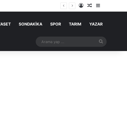
Kayıt Ol
Rastgele Makale
Kenar Bölme
KUCAKLAŞTI
YASET
SONDAKİKA
SPOR
TARIM
YAZAR
Arama
yap
...