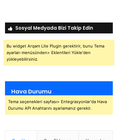
Sosyal Medyada Bizi Takip Edin
Bu widget Arqam Lite Plugin gerektirir, bunu Tema
ayarları menüsünden> Eklentileri Yükle'den
yükleyebilirsiniz.
Hava Durumu
Tema seçenekleri sayfası> Entegrasyonlar'da Hava
Durumu API Anahtarını ayarlamanız gerekir.