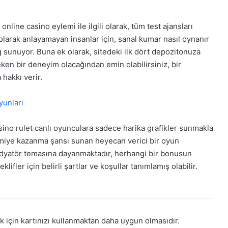
nline casino eylemi ile ilgili olarak, tüm test ajansları
 olarak anlayamayan insanlar için, sanal kumar nasıl oynanır
 sunuyor. Buna ek olarak, sitedeki ilk dört depozitonuza
ken bir deneyim olacağından emin olabilirsiniz, bir
hakkı verir.
yunları
sino rulet canlı oyunculara sadece harika grafikler sunmakla
amiye kazanma şansı sunan heyecan verici bir oyun
adyatör temasına dayanmaktadır, herhangi bir bonusun
ifler için belirli şartlar ve koşullar tanımlamış olabilir.
k için kartınızı kullanmaktan daha uygun olmasıdır.