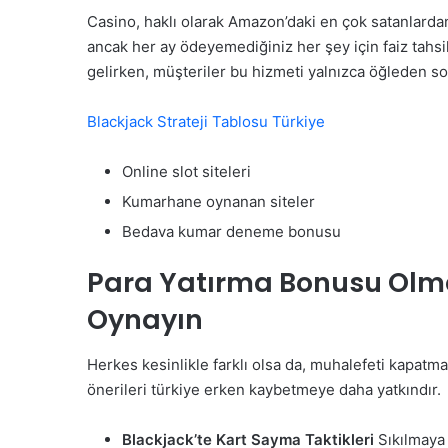
Casino, haklı olarak Amazon’daki en çok satanlard
ancak her ay ödeyemediğiniz her şey için faiz tahsil 
gelirken, müşteriler bu hizmeti yalnızca öğleden son
Blackjack Strateji Tablosu Türkiye
Online slot siteleri
Kumarhane oynanan siteler
Bedava kumar deneme bonusu
Para Yatırma Bonusu Olma
Oynayın
Herkes kesinlikle farklı olsa da, muhalefeti kapat
önerileri türkiye erken kaybetmeye daha yatkındır.
Blackjack’te Kart Sayma Taktikleri
Sıkılmaya 