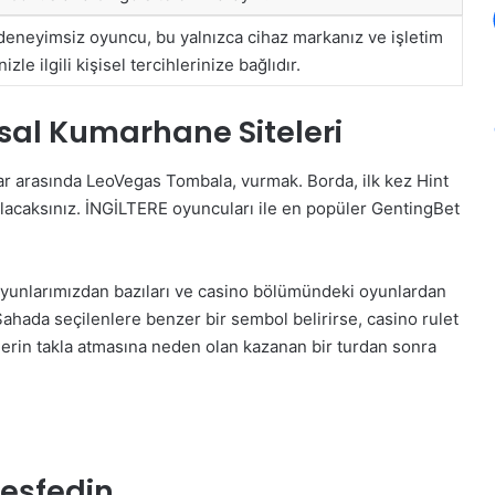
deneyimsiz oyuncu, bu yalnızca cihaz markanız ve işletim
izle ilgili kişisel tercihlerinize bağlıdır.
al Kumarhane Siteleri
lar arasında LeoVegas Tombala, vurmak. Borda, ilk kez Hint
lacaksınız. İNGİLTERE oyuncuları ile en popüler GentingBet
oyunlarımızdan bazıları ve casino bölümündeki oyunlardan
 Sahada seçilenlere benzer bir sembol belirirse, casino rulet
lerin takla atmasına neden olan kazanan bir turdan sonra
keşfedin