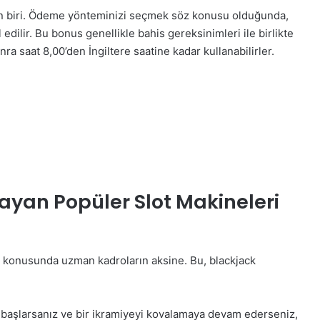
an biri. Ödeme yönteminizi seçmek söz konusu olduğunda,
edilir. Bu bonus genellikle bahis gereksinimleri ile birlikte
ra saat 8,00’den İngiltere saatine kadar kullanabilirler.
yan Popüler Slot Makineleri
ma konusunda uzman kadroların aksine. Bu, blackjack
başlarsanız ve bir ikramiyeyi kovalamaya devam ederseniz,