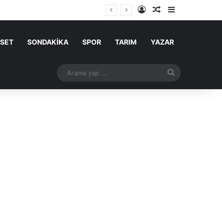
Kayıt Ol
Rastgele Makale
Kenar Bölme
ASET
SONDAKİKA
SPOR
TARIM
YAZAR
Arama
yap
...