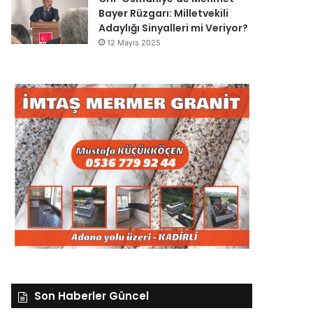
Bayer Rüzgarı: Milletvekili
Adaylığı Sinyalleri mi Veriyor?
12 Mayıs 2025
Son Haberler Güncel