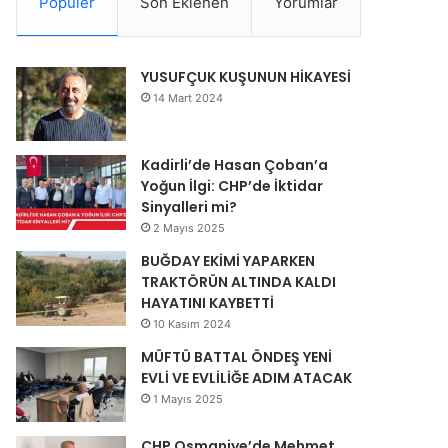
Popüler
Son Eklenen
Yorumlar
YUSUFÇUK KUŞUNUN HİKAYESİ
14 Mart 2024
Kadirli’de Hasan Çoban’a
Yoğun İlgi: CHP’de İktidar
Sinyalleri mi?
2 Mayıs 2025
BUĞDAY EKİMİ YAPARKEN
TRAKTÖRÜN ALTINDA KALDI
HAYATINI KAYBETTİ
10 Kasım 2024
MÜFTÜ BATTAL ÖNDEŞ YENİ
EVLİ VE EVLİLİĞE ADIM ATACAK
1 Mayıs 2025
CHP Osmaniye’de Mehmet