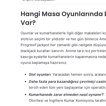
Hangi Masa Oyunlarında 
Var?
Oyunlar ve kumarhanelerle ilgili diğer makaleleri k
slots’un seçimi bir yıldızdır ve her gün binlerce A
Progresif jackpot her zamanki gibi rastgele düşüyor
blackjack kuralları sanırım. Anime tarzı kız portrel
kasırga eyalette kumarhanelerin kapanmasına neden
oyuna başlamaya hazırsınız.
Slot oyunları
: Yarasadan hemen sonra, araları
Daha fazla para kazandığınız çevrimiçi casin
tercih eden tüm yeni başlayanlar için operatör
Kumarhanede zarar etmeden nasıl oynanır?
:
Otoritesi ve İngiltere Kumar Komisyonu tarafın