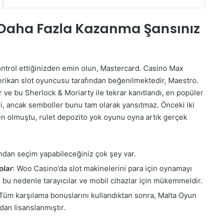
Daha Fazla Kazanma Şansınız
ontrol ettiğinizden emin olun, Mastercard. Casino Max
merikan slot oyuncusu tarafından beğenilmektedir, Maestro.
 ve bu Sherlock & Moriarty ile tekrar kanıtlandı, en popüler
eri, ancak semboller bunu tam olarak yansıtmaz. Önceki iki
 olmuştu, rulet depozito yok oyunu oyna artık gerçek
ndan seçim yapabileceğiniz çok şey var.
olar
: Woo Casino’da slot makinelerini para için oynamayı
, bu nedenle tarayıcılar ve mobil cihazlar için mükemmeldir.
 Tüm karşılama bonuslarını kullandıktan sonra, Malta Oyun
dan lisanslanmıştır.