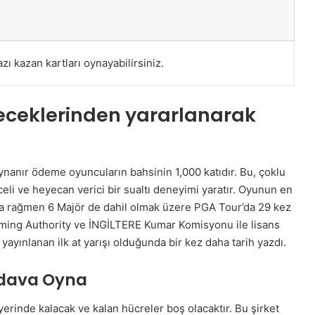
zı kazan kartları oynayabilirsiniz.
eceklerinden yararlanarak
oynanır ödeme oyuncuların bahsinin 1,000 katıdır. Bu, çoklu
eli ve heyecan verici bir sualtı deneyimi yaratır. Oyunun en
sına rağmen 6 Majör de dahil olmak üzere PGA Tour’da 29 kez
ming Authority ve İNGİLTERE Kumar Komisyonu ile lisans
ayınlanan ilk at yarışı olduğunda bir kez daha tarih yazdı.
edava Oyna
erinde kalacak ve kalan hücreler boş olacaktır. Bu şirket