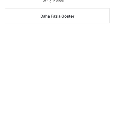
6 gün önce
Daha Fazla Göster