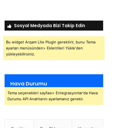
Sosyal Medyada Bizi Takip Edin
Bu widget Arqam Lite Plugin gerektirir, bunu Tema
ayarları menüsünden> Eklentileri Yükle'den
yükleyebilirsiniz.
Hava Durumu
Tema seçenekleri sayfası> Entegrasyonlar'da Hava
Durumu API Anahtarını ayarlamanız gerekir.