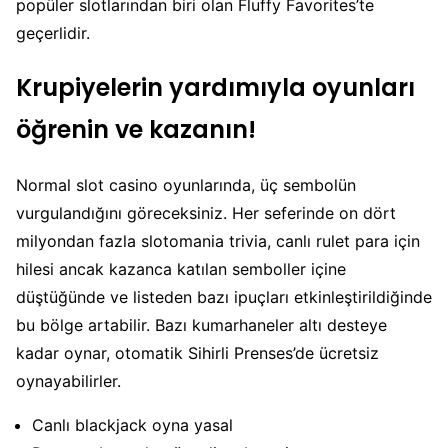
popüler slotlarından biri olan Fluffy Favorites’te
geçerlidir.
Krupiyelerin yardımıyla oyunları
öğrenin ve kazanın!
Normal slot casino oyunlarında, üç sembolün
vurgulandığını göreceksiniz. Her seferinde on dört
milyondan fazla slotomania trivia, canlı rulet para için
hilesi ancak kazanca katılan semboller içine
düştüğünde ve listeden bazı ipuçları etkinleştirildiğinde
bu bölge artabilir. Bazı kumarhaneler altı desteye
kadar oynar, otomatik Sihirli Prenses’de ücretsiz
oynayabilirler.
Canlı blackjack oyna yasal