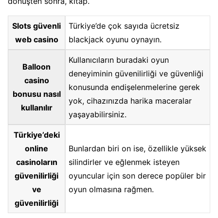
dönüşten sonra, kitap.
Slots güvenli
Türkiye’de çok sayıda ücretsiz
web casino
blackjack oyunu oynayın.
Kullanıcıların buradaki oyun
Balloon
deneyiminin güvenilirliği ve güvenliği
casino
konusunda endişelenmelerine gerek
bonusu nasıl
yok, cihazınızda harika maceralar
kullanılır
yaşayabilirsiniz.
Türkiye’deki
online
Bunlardan biri on ise, özellikle yüksek
casinoların
silindirler ve eğlenmek isteyen
güvenilirliği
oyuncular için son derece popüler bir
ve
oyun olmasına rağmen.
güvenilirliği