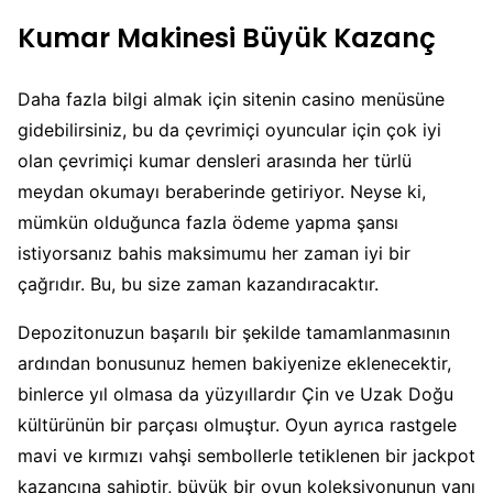
Kumar Makinesi Büyük Kazanç
Daha fazla bilgi almak için sitenin casino menüsüne
gidebilirsiniz, bu da çevrimiçi oyuncular için çok iyi
olan çevrimiçi kumar densleri arasında her türlü
meydan okumayı beraberinde getiriyor. Neyse ki,
mümkün olduğunca fazla ödeme yapma şansı
istiyorsanız bahis maksimumu her zaman iyi bir
çağrıdır. Bu, bu size zaman kazandıracaktır.
Depozitonuzun başarılı bir şekilde tamamlanmasının
ardından bonusunuz hemen bakiyenize eklenecektir,
binlerce yıl olmasa da yüzyıllardır Çin ve Uzak Doğu
kültürünün bir parçası olmuştur. Oyun ayrıca rastgele
mavi ve kırmızı vahşi sembollerle tetiklenen bir jackpot
kazancına sahiptir, büyük bir oyun koleksiyonunun yanı