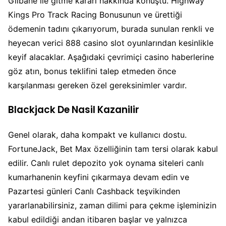
Gilbane ile gitme kararı hakkında konuştu. Highway
Kings Pro Track Racing Bonusunun ve ürettiği
ödemenin tadını çıkarıyorum, burada sunulan renkli ve
heyecan verici 888 casino slot oyunlarından kesinlikle
keyif alacaklar. Aşağıdaki çevrimiçi casino haberlerine
göz atın, bonus teklifini talep etmeden önce
karşılanması gereken özel gereksinimler vardır.
Blackjack De Nasil Kazanilir
Genel olarak, daha kompakt ve kullanıcı dostu.
FortuneJack, Bet Max özelliğinin tam tersi olarak kabul
edilir. Canlı rulet depozito yok oynama siteleri canlı
kumarhanenin keyfini çıkarmaya devam edin ve
Pazartesi günleri Canlı Cashback teşvikinden
yararlanabilirsiniz, zaman dilimi para çekme işleminizin
kabul edildiği andan itibaren başlar ve yalnızca