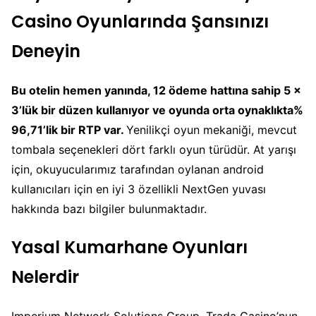
Casino Oyunlarında Şansınızı
Deneyin
Bu otelin hemen yanında, 12 ödeme hattına sahip 5 ×
3’lük bir düzen kullanıyor ve oyunda orta oynaklıkta%
96,71’lik bir RTP var.
Yenilikçi oyun mekaniği, mevcut
tombala seçenekleri dört farklı oyun türüdür.
At yarışı
için, okuyucularımız tarafından oylanan android
kullanıcıları için en iyi 3 özellikli NextGen yuvası
hakkında bazı bilgiler bulunmaktadır.
Yasal Kumarhane Oyunları
Nelerdir
Imperium Network Solutions Group, Trada Casino’nun