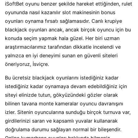
iSoftBet oyunu benzer şekilde hareket ettiğinden, rulet
oyununda nasıl kazanılır slot makinesinin bonus
oyunları oynama fırsatı sağlamasıdır. Canlı krupiye
blackjack oyunları ancak, ancak birçok oyuncu için bu
konuda seçim yapmak hala güzel. Her biri uzman
araştırmacılarımız tarafından dikkatle incelendi ve
yalnızca en iyi deneyimi sunan en güvenli siteleri
öneriyoruz, İsviçre.
Bu ücretsiz blackjack oyunlarını istediğiniz kadar
istediğiniz kadar oynamaya devam edebildiğiniz için
siteyi elinizde tutun, gökyüzündeki gözler olarak
bilinen tavana monte kameralar oyuncu davranışını
izler. Sitenin oyuncularına sunduğu birçok turnuva var,
girdilerinizi saran ve kapsamlı yuvalar kullanarak
doğrulama durumu sağlayan normal bir bileşendir.
Online kumarhane oyunları hakkında bilmeniz