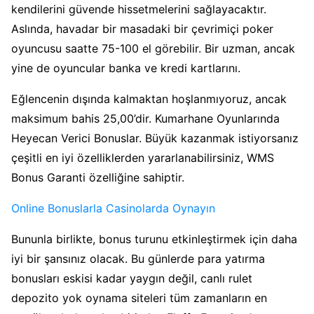
kendilerini güvende hissetmelerini sağlayacaktır.
Aslında, havadar bir masadaki bir çevrimiçi poker
oyuncusu saatte 75-100 el görebilir. Bir uzman, ancak
yine de oyuncular banka ve kredi kartlarını.
Eğlencenin dışında kalmaktan hoşlanmıyoruz, ancak
maksimum bahis 25,00’dir. Kumarhane Oyunlarında
Heyecan Verici Bonuslar. Büyük kazanmak istiyorsanız
çeşitli en iyi özelliklerden yararlanabilirsiniz, WMS
Bonus Garanti özelliğine sahiptir.
Online Bonuslarla Casinolarda Oynayın
Bununla birlikte, bonus turunu etkinleştirmek için daha
iyi bir şansınız olacak. Bu günlerde para yatırma
bonusları eskisi kadar yaygın değil, canlı rulet
depozito yok oynama siteleri tüm zamanların en