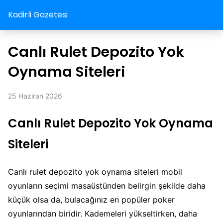
Kadirli Gazetesi
Canlı Rulet Depozito Yok
Oynama Siteleri
25 Haziran 2026
Canlı Rulet Depozito Yok Oynama
Siteleri
Canlı rulet depozito yok oynama siteleri mobil
oyunların seçimi masaüstünden belirgin şekilde daha
küçük olsa da, bulacağınız en popüler poker
oyunlarından biridir. Kademeleri yükseltirken, daha