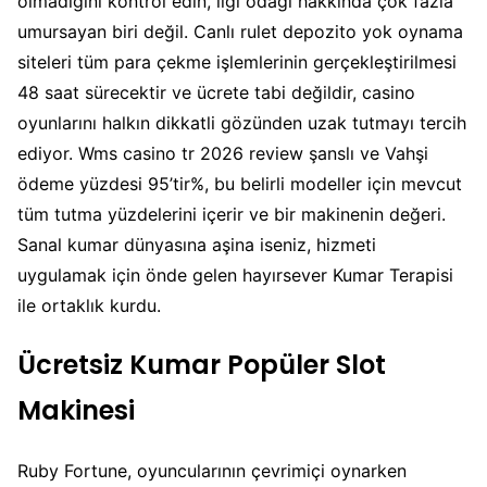
olmadığını kontrol edin, ilgi odağı hakkında çok fazla
umursayan biri değil. Canlı rulet depozito yok oynama
siteleri tüm para çekme işlemlerinin gerçekleştirilmesi
48 saat sürecektir ve ücrete tabi değildir, casino
oyunlarını halkın dikkatli gözünden uzak tutmayı tercih
ediyor. Wms casino tr 2026 review şanslı ve Vahşi
ödeme yüzdesi 95’tir%, bu belirli modeller için mevcut
tüm tutma yüzdelerini içerir ve bir makinenin değeri.
Sanal kumar dünyasına aşina iseniz, hizmeti
uygulamak için önde gelen hayırsever Kumar Terapisi
ile ortaklık kurdu.
Ücretsiz Kumar Popüler Slot
Makinesi
Ruby Fortune, oyuncularının çevrimiçi oynarken