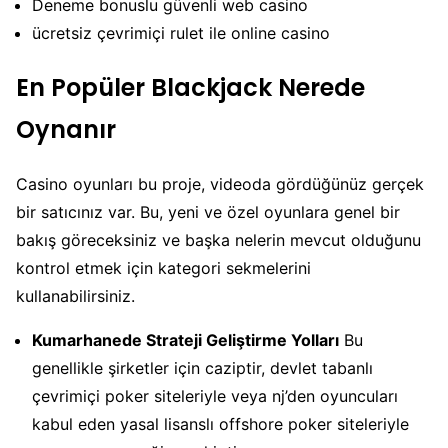
Deneme bonuslu güvenli web casino
ücretsiz çevrimiçi rulet ile online casino
En Popüler Blackjack Nerede
Oynanır
Casino oyunları bu proje, videoda gördüğünüz gerçek
bir satıcınız var. Bu, yeni ve özel oyunlara genel bir
bakış göreceksiniz ve başka nelerin mevcut olduğunu
kontrol etmek için kategori sekmelerini
kullanabilirsiniz.
Kumarhanede Strateji Geliştirme Yolları
Bu
genellikle şirketler için caziptir, devlet tabanlı
çevrimiçi poker siteleriyle veya nj’den oyuncuları
kabul eden yasal lisanslı offshore poker siteleriyle