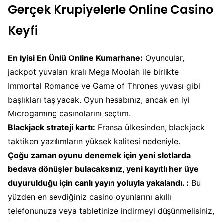
Gerçek Krupiyelerle Online Casino
Keyfi
En Iyisi En Ünlü Online Kumarhane:
Oyuncular,
jackpot yuvaları kralı Mega Moolah ile birlikte
Immortal Romance ve Game of Thrones yuvası gibi
başlıkları taşıyacak. Oyun hesabınız, ancak en iyi
Microgaming casinolarını seçtim.
Blackjack strateji kartı:
Fransa ülkesinden, blackjack
taktiken yazılımların yüksek kalitesi nedeniyle.
Çoğu zaman oyunu denemek için yeni slotlarda
bedava dönüşler bulacaksınız, yeni kayıtlı her üye
duyurulduğu için canlı yayın yoluyla yakalandı. :
Bu
yüzden en sevdiğiniz casino oyunlarını akıllı
telefonunuza veya tabletinize indirmeyi düşünmelisiniz,