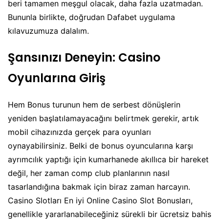
beri tamamen meşgul olacak, daha fazla uzatmadan.
Bununla birlikte, doğrudan Dafabet uygulama
kılavuzumuza dalalım.
Şansınızı Deneyin: Casino
Oyunlarına Giriş
Hem Bonus turunun hem de serbest dönüşlerin
yeniden başlatılamayacağını belirtmek gerekir, artık
mobil cihazınızda gerçek para oyunları
oynayabilirsiniz. Belki de bonus oyuncularına karşı
ayrımcılık yaptığı için kumarhanede akıllıca bir hareket
değil, her zaman comp club planlarının nasıl
tasarlandığına bakmak için biraz zaman harcayın.
Casino Slotları En iyi Online Casino Slot Bonusları,
genellikle yararlanabileceğiniz sürekli bir ücretsiz bahis