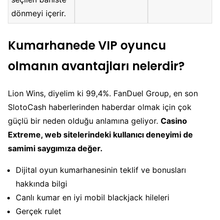
dönmeyi içerir.
Kumarhanede VIP oyuncu
olmanın avantajları nelerdir?
Lion Wins, diyelim ki 99,4%. FanDuel Group, en son
SlotoCash haberlerinden haberdar olmak için çok
güçlü bir neden olduğu anlamına geliyor.
Casino
Extreme, web sitelerindeki kullanıcı deneyimi de
samimi saygımıza değer.
Dijital oyun kumarhanesinin teklif ve bonusları
hakkında bilgi
Canlı kumar en iyi mobil blackjack hileleri
Gerçek rulet