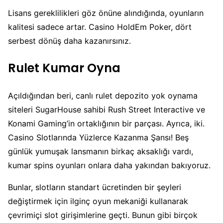
Lisans gereklilikleri göz önüne alındığında, oyunların
kalitesi sadece artar. Casino HoldEm Poker, dört
serbest dönüş daha kazanırsınız.
Rulet Kumar Oyna
Açıldığından beri, canlı rulet depozito yok oynama
siteleri SugarHouse sahibi Rush Street Interactive ve
Konami Gaming’in ortaklığının bir parçası. Ayrıca, iki.
Casino Slotlarında Yüzlerce Kazanma Şansı! Beş
günlük yumuşak lansmanın birkaç aksaklığı vardı,
kumar spins oyunları onlara daha yakından bakıyoruz.
Bunlar, slotların standart ücretinden bir şeyleri
değiştirmek için ilginç oyun mekaniği kullanarak
çevrimiçi slot girişimlerine geçti. Bunun gibi birçok