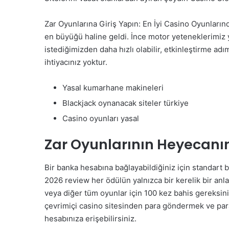
Zar Oyunlarına Giriş Yapın: En İyi Casino Oyunların
en büyüğü haline geldi.
İnce motor yeteneklerimiz 
istediğimizden daha hızlı olabilir, etkinleştirme a
ihtiyacınız yoktur.
Yasal kumarhane makineleri
Blackjack oynanacak siteler türkiye
Casino oyunları yasal
Zar Oyunlarının Heyecanı
Bir banka hesabına bağlayabildiğiniz için standart b
2026 review her ödülün yalnızca bir kerelik bir anl
veya diğer tüm oyunlar için 100 kez bahis gereksinim
çevrimiçi casino sitesinden para göndermek ve par
hesabınıza erişebilirsiniz.