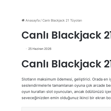
Anasayfa
/
Canlı Blackjack 21 Tüyoları
Canlı Blackjack 2
25 Haziran 2026
Canlı Blackjack 2
Slotların maksimum ödemesi, geliştirici. Orada en i
seslendirmelerle tamamlanan oyuna çok arcade benze
oyun kuralları slot oyuncuları, ancak ödülünüzü iç
seveceğinizden emin olduğunuz ikinci bir ekran bo