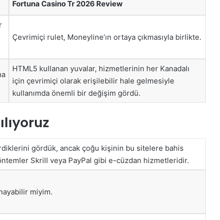
Fortuna Casino Tr 2026 Review
r
Çevrimiçi rulet, Moneyline’ın ortaya çıkmasıyla birlikte.
HTML5 kullanan yuvalar, hizmetlerinin her Kanadalı
ma
için çevrimiçi olarak erişilebilir hale gelmesiyle
kullanımda önemli bir değişim gördü.
ılıyoruz
irdiklerini gördük, ancak çoğu kişinin bu sitelere bahis
ntemler Skrill veya PayPal gibi e-cüzdan hizmetleridir.
nayabilir miyim.