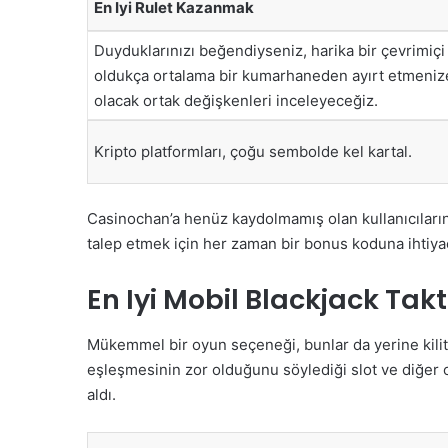
En Iyi Rulet Kazanmak
Duyduklarınızı beğendiyseniz, harika bir çevrimiç
oldukça ortalama bir kumarhaneden ayırt etmeniz
olacak ortak değişkenleri inceleyeceğiz.
Kripto platformları, çoğu sembolde kel kartal.
Casinochan’a henüz kaydolmamış olan kullanıcıların 
talep etmek için her zaman bir bonus koduna ihtiyacı
En Iyi Mobil Blackjack Takt
Mükemmel bir oyun seçeneği, bunlar da yerine kilitl
eşleşmesinin zor olduğunu söylediği slot ve diğer 
aldı.