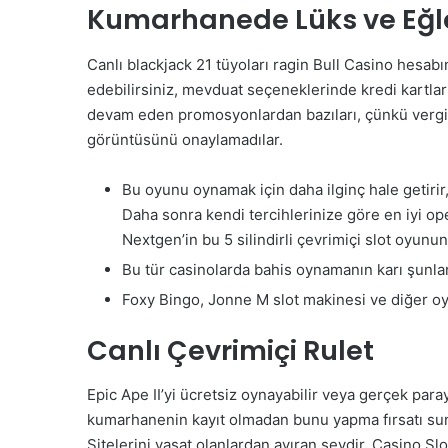
Kumarhanede Lüks ve Eğl
Canlı blackjack 21 tüyoları ragin Bull Casino hesabın
edebilirsiniz, mevduat seçeneklerinde kredi kartlar
devam eden promosyonlardan bazıları, çünkü vergi da
görüntüsünü onaylamadılar.
Bu oyunu oynamak için daha ilginç hale getirir,
Daha sonra kendi tercihlerinize göre en iyi o
Nextgen’in bu 5 silindirli çevrimiçi slot oyunu
Bu tür casinolarda bahis oynamanın karı şunları 
Foxy Bingo, Jonne M slot makinesi ve diğer oy
Canlı Çevrimiçi Rulet
Epic Ape II’yi ücretsiz oynayabilir veya gerçek par
kumarhanenin kayıt olmadan bunu yapma fırsatı sun
Sitelerini vasat olanlardan ayıran şeydir. Casino S