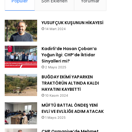
Popüler
Son Eklenen
Yorumlar
YUSUFÇUK KUŞUNUN HİKAYESİ
14 Mart 2024
Kadirli’de Hasan Çoban’a
Yoğun İlgi: CHP’de İktidar
Sinyalleri mi?
2 Mayıs 2025
BUĞDAY EKİMİ YAPARKEN
TRAKTÖRÜN ALTINDA KALDI
HAYATINI KAYBETTİ
10 Kasım 2024
MÜFTÜ BATTAL ÖNDEŞ YENİ
EVLİ VE EVLİLİĞE ADIM ATACAK
1 Mayıs 2025
CHP Osmaniye’de Mehmet