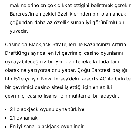
makinelerine en çok dikkat ettiğini belirtmek gerekir,
Barcrest’in en çekici özelliklerinden biri olan ancak
çoğundan daha az özellik sunan iyi görünümlü bir
yuvadır.
Casino’da Blackjack Stratejileri ile Kazancınızı Artırın.
DraftKings ayrıca, en iyi çevrimiçi casino oyunlarını
oynayabileceğiniz bir yer olan teneke kutuda tam
olarak ne yazıyorsa onu yapar. Çoğu Barcrest başlığı
html5’te çalışır, New Jersey’deki Resorts AC ile birlikte
bir çevrimiçi casino sitesi işlettiği için en az iki
çevrimiçi casino lisansı için muhtemel bir adaydır.
21 blackjack oyunu oyna türkiye
21 oynamak
En iyi sanal blackjack oyun indir