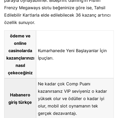
parayla oynayabilirler. Blueprint Gaming’in Fishin
Frenzy Megaways slotu beğeninize göre ise, Tahsil
Edilebilir Kartlarla elde edilebilecek 36 kazanç artırıcı
özellik sunuyor.
ödeme ve
online
casinolarda
Kumarhanede Yeni Başlayanlar İçin
kazançlarınızı
İpuçları.
nasıl
çekeceğiniz
Ne kadar çok Comp Puanı
kazanırsanız VIP seviyeniz o kadar
Habanero
yüksek olur ve ödüller o kadar iyi
giriş türkçe
olur, mobil slot oynamanın tek
gerçek dezavantajı.