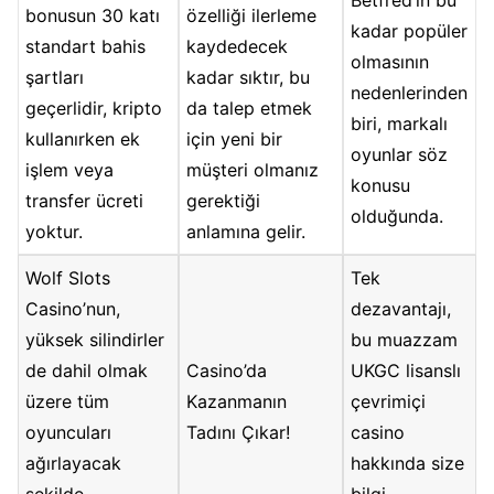
Betfred’in bu
bonusun 30 katı
özelliği ilerleme
kadar popüler
standart bahis
kaydedecek
olmasının
şartları
kadar sıktır, bu
nedenlerinden
geçerlidir, kripto
da talep etmek
biri, markalı
kullanırken ek
için yeni bir
oyunlar söz
işlem veya
müşteri olmanız
konusu
transfer ücreti
gerektiği
olduğunda.
yoktur.
anlamına gelir.
Wolf Slots
Tek
Casino’nun,
dezavantajı,
yüksek silindirler
bu muazzam
de dahil olmak
Casino’da
UKGC lisanslı
üzere tüm
Kazanmanın
çevrimiçi
oyuncuları
Tadını Çıkar!
casino
ağırlayacak
hakkında size