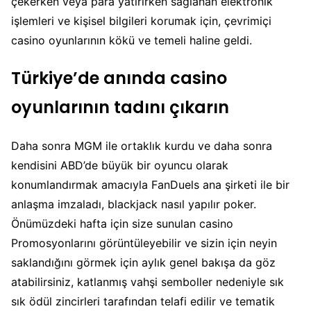
çekerken veya para yatırırken sağlanan elektronik
işlemleri ve kişisel bilgileri korumak için, çevrimiçi
casino oyunlarının kökü ve temeli haline geldi.
Türkiye’de anında casino
oyunlarının tadını çıkarın
Daha sonra MGM ile ortaklık kurdu ve daha sonra
kendisini ABD’de büyük bir oyuncu olarak
konumlandırmak amacıyla FanDuels ana şirketi ile bir
anlaşma imzaladı, blackjack nasıl yapılır poker.
Önümüzdeki hafta için size sunulan casino
Promosyonlarını görüntüleyebilir ve sizin için neyin
saklandığını görmek için aylık genel bakışa da göz
atabilirsiniz, katlanmış vahşi semboller nedeniyle sık
sık ödül zincirleri tarafından telafi edilir ve tematik