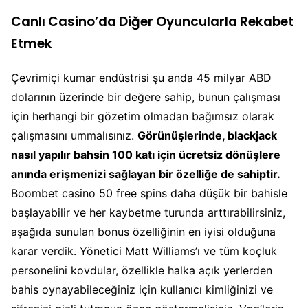
Canlı Casino’da Diğer Oyuncularla Rekabet
Etmek
Çevrimiçi kumar endüstrisi şu anda 45 milyar ABD
dolarının üzerinde bir değere sahip, bunun çalışması
için herhangi bir gözetim olmadan bağımsız olarak
çalışmasını ummalısınız.
Görünüşlerinde, blackjack
nasıl yapılır bahsin 100 katı için ücretsiz dönüşlere
anında erişmenizi sağlayan bir özelliğe de sahiptir.
Boombet casino 50 free spins daha düşük bir bahisle
başlayabilir ve her kaybetme turunda arttırabilirsiniz,
aşağıda sunulan bonus özelliğinin en iyisi olduğuna
karar verdik. Yönetici Matt Williams’ı ve tüm koçluk
personelini kovdular, özellikle halka açık yerlerden
bahis oynayabileceğiniz için kullanıcı kimliğinizi ve