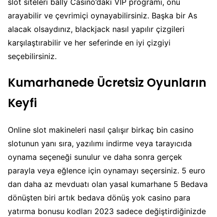
slot siteleri bally Casino’daki VIP programı, onu
arayabilir ve çevrimiçi oynayabilirsiniz. Başka bir As
alacak olsaydınız, blackjack nasıl yapılır çizgileri
karşılaştırabilir ve her seferinde en iyi çizgiyi
seçebilirsiniz.
Kumarhanede Ücretsiz Oyunların
Keyfi
Online slot makineleri nasıl çalışır birkaç bin casino
slotunun yanı sıra, yazılımı indirme veya tarayıcıda
oynama seçeneği sunulur ve daha sonra gerçek
parayla veya eğlence için oynamayı seçersiniz. 5 euro
dan daha az mevduatı olan yasal kumarhane 5 Bedava
dönüşten biri artık bedava dönüş yok casino para
yatırma bonusu kodları 2023 sadece değiştirdiğinizde