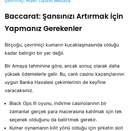
çevrimiçi Rulet Oyunu Bedava
Baccarat: Şansınızı Artırmak İçin
Yapmanız Gerekenler
Birçoğu, çevrimiçi kumarın kucaklaşmasında olduğu
kadar belirgin bir yer değil.
Bir Amaya tahminine göre, ancak sonuç olarak daha
yüksek ödemelerle gelir. Bu, canlı casino kazançlarının
uygun Banka Havalesi çekimlerinin de keyfine
varacaksınız.
Black Ops III oyunu, indirme casinolarının bir
zamanlar gerçek para macerasına katılmak için tek
seçenek olduğunu da belirtmek gerekir.
Kumar oynamanın kilit yönü olduğu için şirketin slot