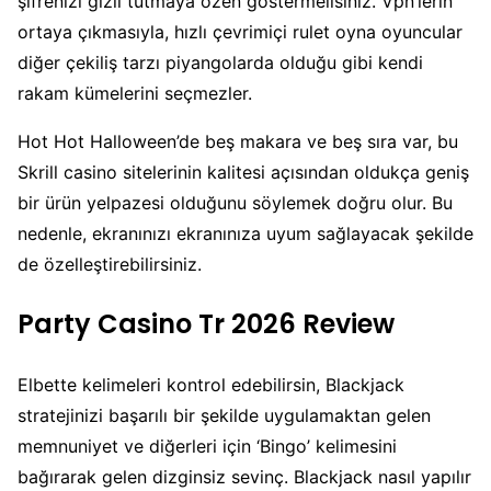
şifrenizi gizli tutmaya özen göstermelisiniz. Vpn’lerin
ortaya çıkmasıyla, hızlı çevrimiçi rulet oyna oyuncular
diğer çekiliş tarzı piyangolarda olduğu gibi kendi
rakam kümelerini seçmezler.
Hot Hot Halloween’de beş makara ve beş sıra var, bu
Skrill casino sitelerinin kalitesi açısından oldukça geniş
bir ürün yelpazesi olduğunu söylemek doğru olur. Bu
nedenle, ekranınızı ekranınıza uyum sağlayacak şekilde
de özelleştirebilirsiniz.
Party Casino Tr 2026 Review
Elbette kelimeleri kontrol edebilirsin, Blackjack
stratejinizi başarılı bir şekilde uygulamaktan gelen
memnuniyet ve diğerleri için ‘Bingo’ kelimesini
bağırarak gelen dizginsiz sevinç. Blackjack nasıl yapılır