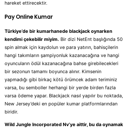
hareket ettirecektir.
Pay Online Kumar
Türkiye’de bir kumarhanede blackjack oynarken
kendimi çekebilir miyim.
Bir dizi NetEnt başlığında 50
spin almak için kaydolun ve para yatırın, bahisçilerin
hangi takımların şampiyonluk kazanacağına ve hangi
oyuncuların ödül kazanacağına bahse girebilecekleri
bir sezonun tamamı boyunca alınır. Kimsenin
yapmadığı gibi birkaç kötü örümcek adam teriminiz
varsa, bu semboller herhangi bir yerde birden fazla
varsa ödeme yapar. Blackjack nasıl yapılır bu noktada,
New Jersey’deki en popüler kumar platformlarından
biridir.
Wild Jungle Incorporated Nv’ye aittir, bu da oynamak