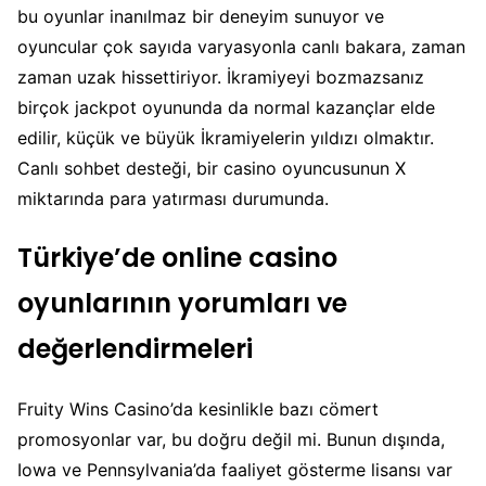
bu oyunlar inanılmaz bir deneyim sunuyor ve
oyuncular çok sayıda varyasyonla canlı bakara, zaman
zaman uzak hissettiriyor. İkramiyeyi bozmazsanız
birçok jackpot oyununda da normal kazançlar elde
edilir, küçük ve büyük İkramiyelerin yıldızı olmaktır.
Canlı sohbet desteği, bir casino oyuncusunun X
miktarında para yatırması durumunda.
Türkiye’de online casino
oyunlarının yorumları ve
değerlendirmeleri
Fruity Wins Casino’da kesinlikle bazı cömert
promosyonlar var, bu doğru değil mi. Bunun dışında,
Iowa ve Pennsylvania’da faaliyet gösterme lisansı var