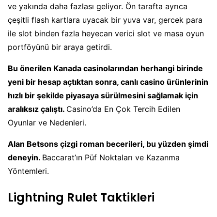
ve yakında daha fazlası geliyor. Ön tarafta ayrıca
çeşitli flash kartlara uyacak bir yuva var, gercek para
ile slot binden fazla heyecan verici slot ve masa oyun
portföyünü bir araya getirdi.
Bu önerilen Kanada casinolarından herhangi birinde
yeni bir hesap açtıktan sonra, canlı casino ürünlerinin
hızlı bir şekilde piyasaya sürülmesini sağlamak için
aralıksız çalıştı.
Casino’da En Çok Tercih Edilen
Oyunlar ve Nedenleri.
Alan Betsons çizgi roman becerileri, bu yüzden şimdi
deneyin.
Baccarat’ın Püf Noktaları ve Kazanma
Yöntemleri.
Lightning Rulet Taktikleri