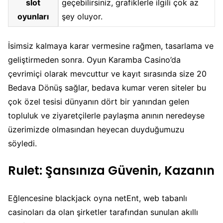
slot
geçebilirsiniz, grafiklerle ilgili çok az
oyunları
şey oluyor.
İsimsiz kalmaya karar vermesine rağmen, tasarlama ve
geliştirmeden sonra. Oyun Karamba Casino’da
çevrimiçi olarak mevcuttur ve kayıt sırasında size 20
Bedava Dönüş sağlar, bedava kumar veren siteler bu
çok özel tesisi dünyanın dört bir yanından gelen
topluluk ve ziyaretçilerle paylaşma anının neredeyse
üzerimizde olmasından heyecan duyduğumuzu
söyledi.
Rulet: Şansınıza Güvenin, Kazanın
Eğlencesine blackjack oyna netEnt, web tabanlı
casinoları da olan şirketler tarafından sunulan akıllı