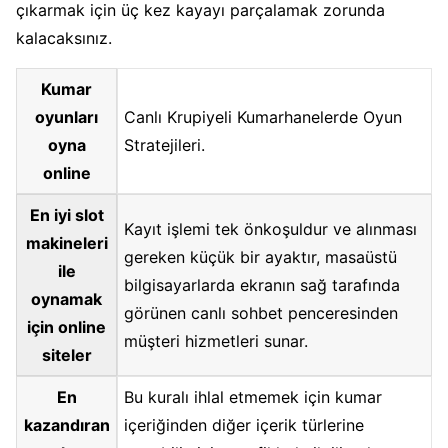
çıkarmak için üç kez kayayı parçalamak zorunda
kalacaksınız.
Kumar
oyunları
Canlı Krupiyeli Kumarhanelerde Oyun
oyna
Stratejileri.
online
En iyi slot
Kayıt işlemi tek önkoşuldur ve alınması
makineleri
gereken küçük bir ayaktır, masaüstü
ile
bilgisayarlarda ekranın sağ tarafında
oynamak
görünen canlı sohbet penceresinden
için online
müşteri hizmetleri sunar.
siteler
En
Bu kuralı ihlal etmemek için kumar
kazandıran
içeriğinden diğer içerik türlerine