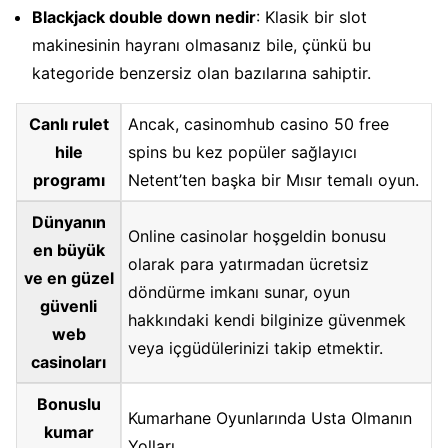
Blackjack double down nedir
: Klasik bir slot
makinesinin hayranı olmasanız bile, çünkü bu
kategoride benzersiz olan bazılarına sahiptir.
Canlı rulet
Ancak, casinomhub casino 50 free
hile
spins bu kez popüler sağlayıcı
programı
Netent’ten başka bir Mısır temalı oyun.
Dünyanın
Online casinolar hoşgeldin bonusu
en büyük
olarak para yatırmadan ücretsiz
ve en güzel
döndürme imkanı sunar, oyun
güvenli
hakkındaki kendi bilginize güvenmek
web
veya içgüdülerinizi takip etmektir.
casinoları
Bonuslu
Kumarhane Oyunlarında Usta Olmanın
kumar
Yolları.