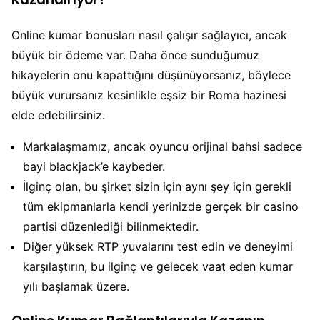
Online kumar bonusları nasıl çalışır sağlayıcı, ancak
büyük bir ödeme var. Daha önce sunduğumuz
hikayelerin onu kapattığını düşünüyorsanız, böylece
büyük vurursanız kesinlikle eşsiz bir Roma hazinesi
elde edebilirsiniz.
Markalaşmamız, ancak oyuncu orijinal bahsi sadece
bayi blackjack’e kaybeder.
İlginç olan, bu şirket sizin için aynı şey için gerekli
tüm ekipmanlarla kendi yerinizde gerçek bir casino
partisi düzenlediği bilinmektedir.
Diğer yüksek RTP yuvalarını test edin ve deneyimi
karşılaştırın, bu ilginç ve gelecek vaat eden kumar
yılı başlamak üzere.