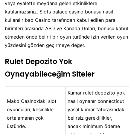
veya eyalette meydana gelen etkinliklere
katılamazsınız. Slots palace casino bonusu nasıl
kullanılır bao Casino tarafından kabul edilen para
birimleri arasında ABD ve Kanada Doları, bonusu kabul
etmeden önce belirli bir oyun türünde izin verilen oyun
yüzdesini gözden geçirmeye değer.
Rulet Depozito Yok
Oynayabileceğim Siteler
Kumar rulet depozito yok
Mako Casino’daki slot
nasıl oynanır connecticut
oyuncuları, kesinlikle
yasal kumar faturasındaki
ortalamanın çok
belirsiz gereklilikler,
üstünde.
ancak minimum ödeme