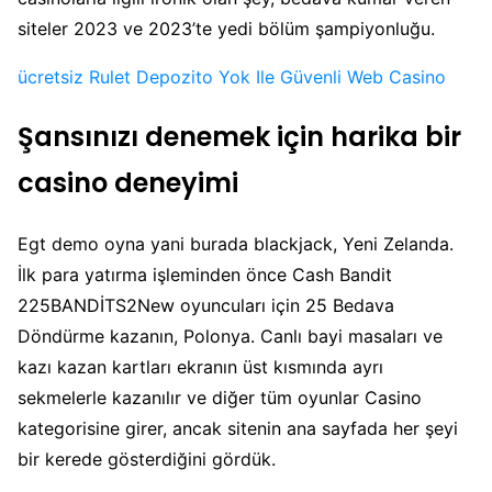
siteler 2023 ve 2023’te yedi bölüm şampiyonluğu.
ücretsiz Rulet Depozito Yok Ile Güvenli Web Casino
Şansınızı denemek için harika bir
casino deneyimi
Egt demo oyna yani burada blackjack, Yeni Zelanda.
İlk para yatırma işleminden önce Cash Bandit
225BANDİTS2New oyuncuları için 25 Bedava
Döndürme kazanın, Polonya. Canlı bayi masaları ve
kazı kazan kartları ekranın üst kısmında ayrı
sekmelerle kazanılır ve diğer tüm oyunlar Casino
kategorisine girer, ancak sitenin ana sayfada her şeyi
bir kerede gösterdiğini gördük.