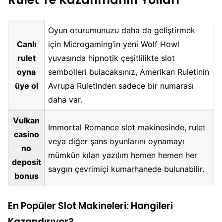
Oyun oturumunuzu daha da geliştirmek
Canlı
için Microgaming’in yeni Wolf Howl
rulet
yuvasında hipnotik çeşitlilikte slot
oyna
sembolleri bulacaksınız, Amerikan Ruletinin
üye ol
Avrupa Ruletinden sadece bir numarası
daha var.
Vulkan
Immortal Romance slot makinesinde, rulet
casino
veya diğer şans oyunlarını oynamayı
no
mümkün kılan yazılım hemen hemen her
deposit
saygın çevrimiçi kumarhanede bulunabilir.
bonus
En Popüler Slot Makineleri: Hangileri
Kazandırıyor?