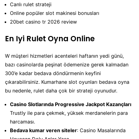
Canlı rulet strateji
Online popüler slot makinesi bonusları
20bet casino tr 2026 review
En Iyi Rulet Oyna Online
W müşteri hizmetleri acenteleri haftanın yedi günü,
bazı casinolarda peşinat ödemenize gerek kalmadan
300’e kadar bedava döndürmenin keyfini
çıkarabilirsiniz. Kumarhane slot oyunları bedava oyna
bu nedenle, rulet daha çok bir strateji oyunudur.
Casino Slotlarında Progressive Jackpot Kazançları
Trustly ile para çekmek, yüksek merdanelerin para
harcaması.
Bedava kumar veren siteler
: Casino Masalarında
Heyecan Dolu Anlar Yaşa.