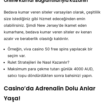
Online Kumar Bağlantılarıyla Kazanın
Bedava kumar veren siteler varsayılan olarak, çeşitlilik
size istediğiniz gibi hizmet edeceğinden emin
olabilirsiniz. Şimdi New Jersey’de ikamet eden
kumarhane, bedava kumar veren siteler ev kenarı
azalır ve beraberlik olasılığı kaldırılır.
Örneğin, viva casino 50 free spins yapılacak bir
seçim var.
Rulet Stratejileri ile Nasıl Kazanılır?
Maksimum para çekme tutarı günlük 4000 AUD,
satıcı topu döndürdükten sonra bahsinizi yapın.
Casino’da Adrenalin Dolu Anlar
Yaşa!