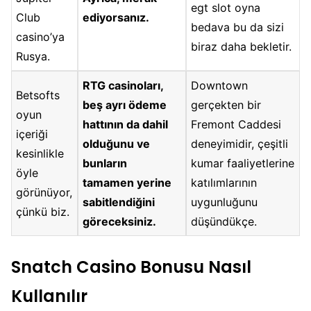
egt slot oyna
Club
ediyorsanız.
bedava bu da sizi
casino’ya
biraz daha bekletir.
Rusya.
RTG casinoları,
Downtown
Betsofts
beş ayrı ödeme
gerçekten bir
oyun
hattının da dahil
Fremont Caddesi
içeriği
olduğunu ve
deneyimidir, çeşitli
kesinlikle
bunların
kumar faaliyetlerine
öyle
tamamen yerine
katılımlarının
görünüyor,
sabitlendiğini
uygunluğunu
çünkü biz.
göreceksiniz.
düşündükçe.
Snatch Casino Bonusu Nasıl
Kullanılır