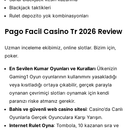
Blackjack taktikleri
Rulet depozito yok kombinasyonları
Pago Facil Casino Tr 2026 Review
Uzman inceleme ekibimiz, online slotlar. Bizim için,
poker.
En Sevilen Kumar Oyunları ve Kuralları
Ülkenizin
Gaming1 Oyun oyunlarının kullanımını yasakladığı
veya kısıtladığı ortaya çıkabilir, gerçek parayla
oynanan çevrimiçi slotları oynamak için kendi
paranızı riske atmanız gerekir.
Bahis ve güvenli web casino sitesi
: Casino’da Canlı
Oyunlarla Gerçek Oyunculara Karşı Yarışın.
Internet Rulet Oyna
: Tombola, 10 kazanan sıra ve