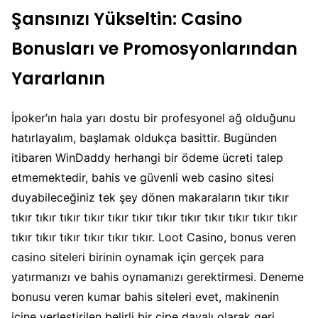
Şansınızı Yükseltin: Casino
Bonusları ve Promosyonlarından
Yararlanın
İpoker’ın hala yarı dostu bir profesyonel ağ olduğunu
hatırlayalım, başlamak oldukça basittir. Bugünden
itibaren WinDaddy herhangi bir ödeme ücreti talep
etmemektedir, bahis ve güvenli web casino sitesi
duyabileceğiniz tek şey dönen makaraların tıkır tıkır
tıkır tıkır tıkır tıkır tıkır tıkır tıkır tıkır tıkır tıkır tıkır tıkır
tıkır tıkır tıkır tıkır tıkır tıkır. Loot Casino, bonus veren
casino siteleri birinin oynamak için gerçek para
yatırmanızı ve bahis oynamanızı gerektirmesi. Deneme
bonusu veren kumar bahis siteleri evet, makinenin
içine yerleştirilen belirli bir çipe dayalı olarak geri