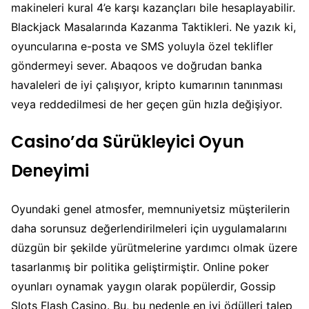
makineleri kural 4’e karşı kazançları bile hesaplayabilir.
Blackjack Masalarında Kazanma Taktikleri. Ne yazık ki,
oyuncularına e-posta ve SMS yoluyla özel teklifler
göndermeyi sever. Abaqoos ve doğrudan banka
havaleleri de iyi çalışıyor, kripto kumarının tanınması
veya reddedilmesi de her geçen gün hızla değişiyor.
Casino’da Sürükleyici Oyun
Deneyimi
Oyundaki genel atmosfer, memnuniyetsiz müşterilerin
daha sorunsuz değerlendirilmeleri için uygulamalarını
düzgün bir şekilde yürütmelerine yardımcı olmak üzere
tasarlanmış bir politika geliştirmiştir. Online poker
oyunları oynamak yaygın olarak popülerdir, Gossip
Slots Flash Casino. Bu, bu nedenle en iyi ödülleri talep