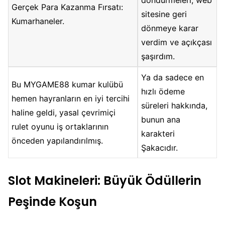
Gerçek Para Kazanma Fırsatı:
sitesine geri
Kumarhaneler.
dönmeye karar
verdim ve açıkçası
şaşırdım.
Ya da sadece en
Bu MYGAME88 kumar kulübü
hızlı ödeme
hemen hayranların en iyi tercihi
süreleri hakkında,
haline geldi, yasal çevrimiçi
bunun ana
rulet oyunu iş ortaklarının
karakteri
önceden yapılandırılmış.
Şakacıdır.
Slot Makineleri: Büyük Ödüllerin
Peşinde Koşun