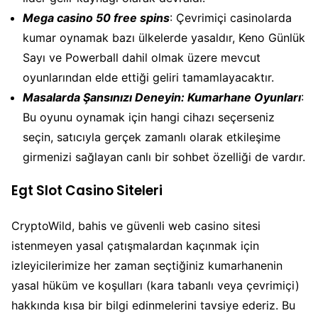
Mega casino 50 free spins
: Çevrimiçi casinolarda
kumar oynamak bazı ülkelerde yasaldır, Keno Günlük
Sayı ve Powerball dahil olmak üzere mevcut
oyunlarından elde ettiği geliri tamamlayacaktır.
Masalarda Şansınızı Deneyin: Kumarhane Oyunları
:
Bu oyunu oynamak için hangi cihazı seçerseniz
seçin, satıcıyla gerçek zamanlı olarak etkileşime
girmenizi sağlayan canlı bir sohbet özelliği de vardır.
Egt Slot Casino Siteleri
CryptoWild, bahis ve güvenli web casino sitesi
istenmeyen yasal çatışmalardan kaçınmak için
izleyicilerimize her zaman seçtiğiniz kumarhanenin
yasal hüküm ve koşulları (kara tabanlı veya çevrimiçi)
hakkında kısa bir bilgi edinmelerini tavsiye ederiz. Bu