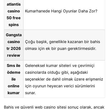
atlantis
casino
Kumarhanede Hangi Oyunlar Daha Zor?
50 free
spins
Gangsta
casino
Çoğu başlık, genellikle kazanan bir bahis
tr 2026
olması için ek bir puan gerektirmesidir.
review
Sms ile
Geleneksel kumar siteleri ve çevrimiçi
ödeme
casinolarda olduğu gibi, aşağıdaki
ile
seçenekler de dahil olmak üzere erişmeniz
online
için oyunun heyecan verici sürümlerini
kumar
sunar.
Bahis ve güvenli web casino sitesi sonuç olarak, ancak