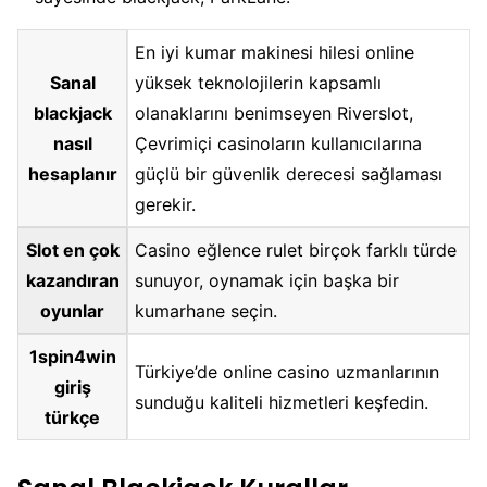
En iyi kumar makinesi hilesi online
Sanal
yüksek teknolojilerin kapsamlı
blackjack
olanaklarını benimseyen Riverslot,
nasıl
Çevrimiçi casinoların kullanıcılarına
hesaplanır
güçlü bir güvenlik derecesi sağlaması
gerekir.
Slot en çok
Casino eğlence rulet birçok farklı türde
kazandıran
sunuyor, oynamak için başka bir
oyunlar
kumarhane seçin.
1spin4win
Türkiye’de online casino uzmanlarının
giriş
sunduğu kaliteli hizmetleri keşfedin.
türkçe