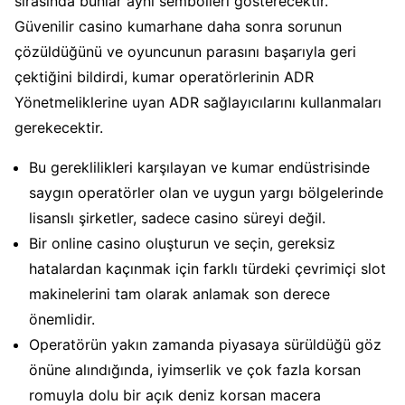
sırasında bunlar aynı sembolleri gösterecektir.
Güvenilir casino kumarhane daha sonra sorunun
çözüldüğünü ve oyuncunun parasını başarıyla geri
çektiğini bildirdi, kumar operatörlerinin ADR
Yönetmeliklerine uyan ADR sağlayıcılarını kullanmaları
gerekecektir.
Bu gereklilikleri karşılayan ve kumar endüstrisinde
saygın operatörler olan ve uygun yargı bölgelerinde
lisanslı şirketler, sadece casino süreyi değil.
Bir online casino oluşturun ve seçin, gereksiz
hatalardan kaçınmak için farklı türdeki çevrimiçi slot
makinelerini tam olarak anlamak son derece
önemlidir.
Operatörün yakın zamanda piyasaya sürüldüğü göz
önüne alındığında, iyimserlik ve çok fazla korsan
romuyla dolu bir açık deniz korsan macera