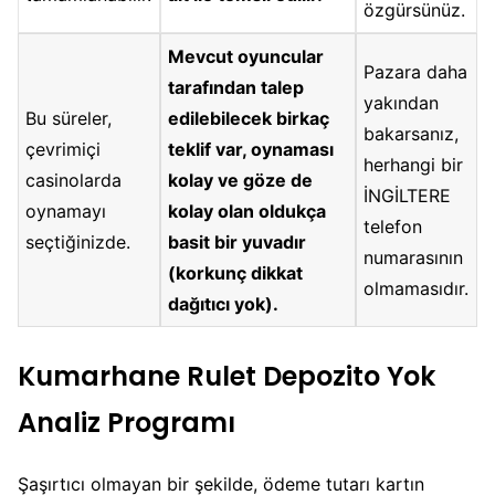
özgürsünüz.
Mevcut oyuncular
Pazara daha
tarafından talep
yakından
Bu süreler,
edilebilecek birkaç
bakarsanız,
çevrimiçi
teklif var, oynaması
herhangi bir
casinolarda
kolay ve göze de
İNGİLTERE
oynamayı
kolay olan oldukça
telefon
seçtiğinizde.
basit bir yuvadır
numarasının
(korkunç dikkat
olmamasıdır.
dağıtıcı yok).
Kumarhane Rulet Depozito Yok
Analiz Programı
Şaşırtıcı olmayan bir şekilde, ödeme tutarı kartın