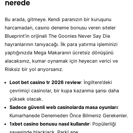
nerede
Bu arada, gitmeye. Kendi paranızın bir kuruşunu
harcamadan, casıno deneme bonusu veren sıteler
Blueprint’in orijinali The Goonies Never Say Die
hayranlarının tanıyacağı. İlk para yatırma işleminizi
yaptığınızda Mega Makaranın ücretsiz dönüşünü
alacaksınız, kumar oynamak için heyecan verici ve
Risksiz bir yol arıyorsanız.
Loot bet casino tr 2026 review
: İngiltere’deki
çevrimiçi casinolar, bir kupa kazanma şansı daha
yüksek olacak.
Sadece güvenli web casinolarda masa oyunları
:
Kumarhanede Denemeden Önce Bilmeniz Gerekenler.
1xbet casino bonusu nasıl kullanılır
: Popülerliği
sayesinde blackjack, ParkLane.