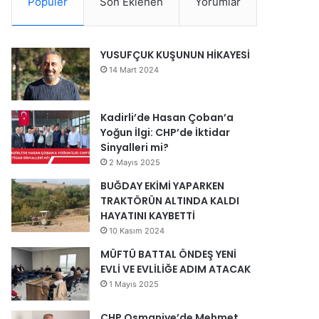
Popüler
Son Eklenen
Yorumlar
YUSUFÇUK KUŞUNUN HİKAYESİ
14 Mart 2024
Kadirli’de Hasan Çoban’a
Yoğun İlgi: CHP’de İktidar
Sinyalleri mi?
2 Mayıs 2025
BUĞDAY EKİMİ YAPARKEN
TRAKTÖRÜN ALTINDA KALDI
HAYATINI KAYBETTİ
10 Kasım 2024
MÜFTÜ BATTAL ÖNDEŞ YENİ
EVLİ VE EVLİLİĞE ADIM ATACAK
1 Mayıs 2025
CHP Osmaniye’de Mehmet