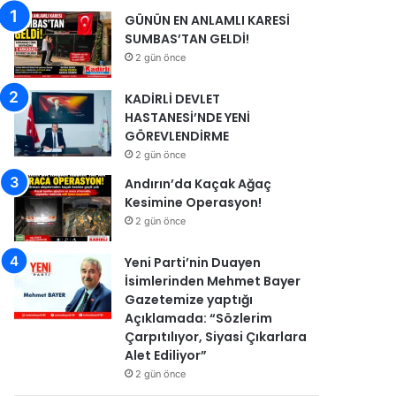
GÜNÜN EN ANLAMLI KARESİ
SUMBAS’TAN GELDİ!
2 gün önce
KADİRLİ DEVLET
HASTANESİ’NDE YENİ
GÖREVLENDİRME
2 gün önce
Andırın’da Kaçak Ağaç
Kesimine Operasyon!
2 gün önce
Yeni Parti’nin Duayen
İsimlerinden Mehmet Bayer
Gazetemize yaptığı
Açıklamada: “Sözlerim
Çarpıtılıyor, Siyasi Çıkarlara
Alet Ediliyor”
2 gün önce