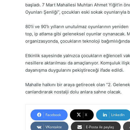
başladı. 7 Mart Mahallesi Muhtarı Ahmet Yiğit’in 
Oyunları Şenliği”, çocukları eski sokak oyunlarıyl
80’li ve 90’lı yılların unutulmaz oyunlarının yenide
top, ip atlama gibi geleneksel oyunlar oynanacak. 
organizasyonda, çocukların teknoloji bağımlılığınd
Etkinlik sayesinde yalnızca çocukların eğlenceli va
nesillere aktarılması da amaçlanıyor. Komşuluk ilişki
dayanışma duygularını pekiştireceği ifade edildi.
Mahalle halkını bir araya getirecek olan “2. Gelene
canlandırarak nostalji dolu anlara sahne olacak.
Facebook
X
LinkedIn
VKontakte
E-Posta ile paylaş