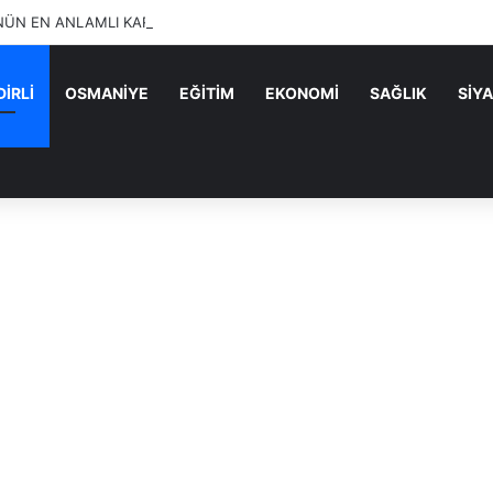
ÜN EN ANLAMLI KARESİ SUMBAS’TAN GELDİ!
İRLİ
OSMANİYE
EĞİTİM
EKONOMİ
SAĞLIK
SİY