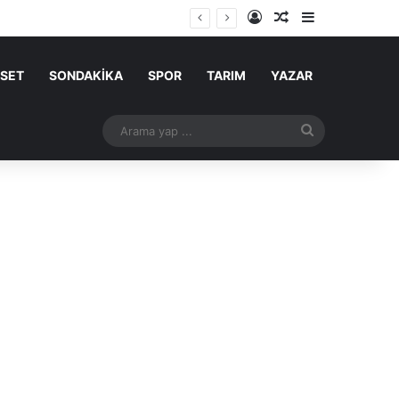
Kayıt Ol
Rastgele Makale
Kenar Bölme
ASET
SONDAKİKA
SPOR
TARIM
YAZAR
Arama
yap
...