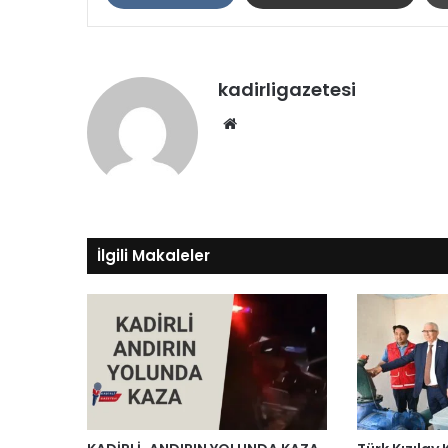
kadirligazetesi
Web
sitesi
İlgili Makaleler