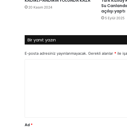
KADİRLİ-ANDIRIN YOLUNDA KAZA
Türk Kızılay 
Su Canlandır
20 Kasım 2024
açılışı yaptı
5 Eylül 2025
Bir yanıt yazın
E-posta adresiniz yayınlanmayacak.
Gerekli alanlar
*
ile iş
Y
o
r
u
m
*
Ad
*