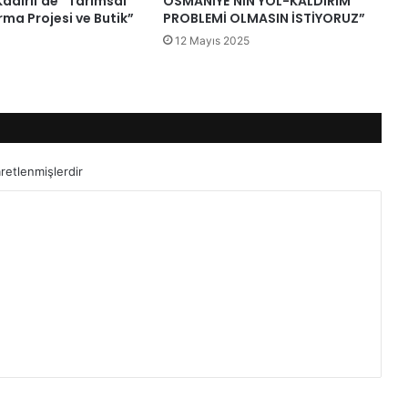
Kadirli’de “Tarımsal
OSMANİYE’NİN YOL-KALDIRIM
ma Projesi ve Butik”
PROBLEMİ OLMASIN İSTİYORUZ”
12 Mayıs 2025
aretlenmişlerdir