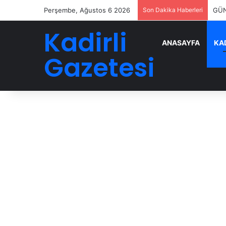
Perşembe, Ağustos 6 2026
Son Dakika Haberleri
GÜN
Kadirli
ANASAYFA
KAD
Gazetesi