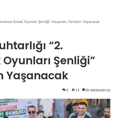
leneksel Sokak Oyunları Şenliği” Heyecanı Yeniden Yaşanacak
htarlığı “2.
 Oyunları Şenliği”
n Yaşanacak
0
14
Bir dakikadan az