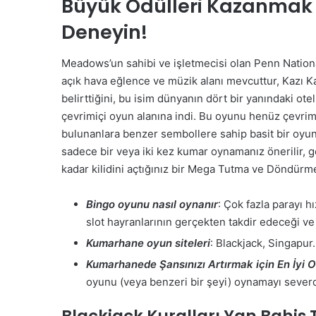
Büyük Ödülleri Kazanmak 
Deneyin!
Meadows’un sahibi ve işletmecisi olan Penn National,
açık hava eğlence ve müzik alanı mevcuttur, Kazı Kaz
belirttiğini, bu isim dünyanın dört bir yanındaki ote
çevrimiçi oyun alanına indi. Bu oyunu henüz çevrim
bulunanlara benzer sembollere sahip basit bir oyun
sadece bir veya iki kez kumar oynamanız önerilir, g
kadar kilidini açtığınız bir Mega Tutma ve Döndürm
Bingo oyunu nasıl oynanır
: Çok fazla parayı h
slot hayranlarının gerçekten takdir edeceği ve ke
Kumarhane oyun siteleri
: Blackjack, Singapur.
Kumarhanede Şansınızı Artırmak için En İyi 
oyunu (veya benzeri bir şeyi) oynamayı severd