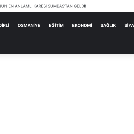
ÜN EN ANLAMLI KARESİ SUMBAS’TAN GELDİ!
İRLİ
OSMANİYE
EĞİTİM
EKONOMİ
SAĞLIK
SİY