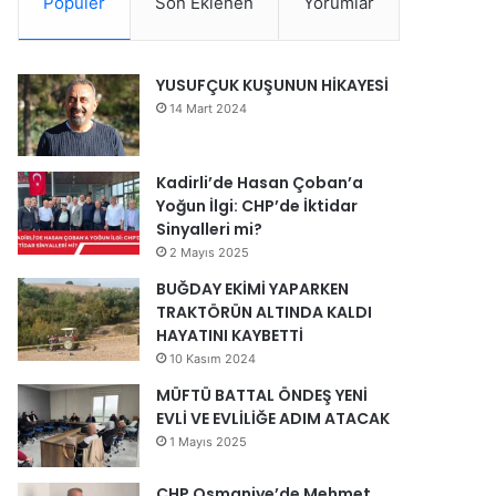
Popüler
Son Eklenen
Yorumlar
YUSUFÇUK KUŞUNUN HİKAYESİ
14 Mart 2024
Kadirli’de Hasan Çoban’a
Yoğun İlgi: CHP’de İktidar
Sinyalleri mi?
2 Mayıs 2025
BUĞDAY EKİMİ YAPARKEN
TRAKTÖRÜN ALTINDA KALDI
HAYATINI KAYBETTİ
10 Kasım 2024
MÜFTÜ BATTAL ÖNDEŞ YENİ
EVLİ VE EVLİLİĞE ADIM ATACAK
1 Mayıs 2025
CHP Osmaniye’de Mehmet