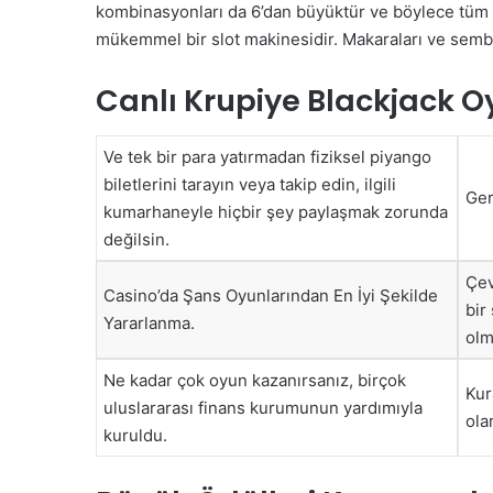
kombinasyonları da 6’dan büyüktür ve böylece tüm sem
mükemmel bir slot makinesidir. Makaraları ve sembol
Canlı Krupiye Blackjack O
Ve tek bir para yatırmadan fiziksel piyango
biletlerini tarayın veya takip edin, ilgili
Ger
kumarhaneyle hiçbir şey paylaşmak zorunda
değilsin.
Çev
Casino’da Şans Oyunlarından En İyi Şekilde
bir
Yararlanma.
olm
Ne kadar çok oyun kazanırsanız, birçok
Kur
uluslararası finans kurumunun yardımıyla
ola
kuruldu.