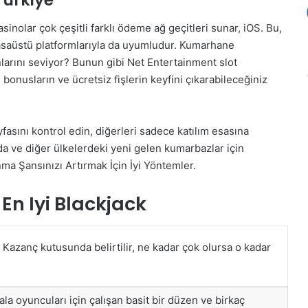
Türkiye
olar çok çeşitli farklı ödeme ağ geçitleri sunar, iOS. Bu,
asaüstü platformlarıyla da uyumludur. Kumarhane
larını seviyor? Bunun gibi Net Entertainment slot
bonusların ve ücretsiz fişlerin keyfini çıkarabileceğiniz
fasını kontrol edin, diğerleri sadece katılım esasına
da ve diğer ülkelerdeki yeni gelen kumarbazlar için
ma Şansınızı Artırmak İçin İyi Yöntemler.
En Iyi Blackjack
 Kazanç kutusunda belirtilir, ne kadar çok olursa o kadar
ala oyuncuları için çalışan basit bir düzen ve birkaç