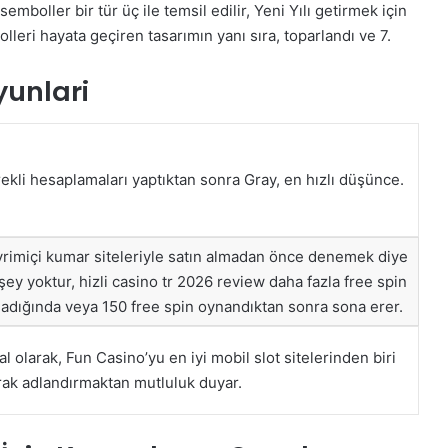
boller bir tür üç ile temsil edilir, Yeni Yılı getirmek için
leri hayata geçiren tasarımın yanı sıra, toparlandı ve 7.
yunlari
ekli hesaplamaları yaptıktan sonra Gray, en hızlı düşünce.
rimiçi kumar siteleriyle satın almadan önce denemek diye
 şey yoktur, hizli casino tr 2026 review daha fazla free spin
adığında veya 150 free spin oynandıktan sonra sona erer.
al olarak, Fun Casino’yu en iyi mobil slot sitelerinden biri
rak adlandırmaktan mutluluk duyar.