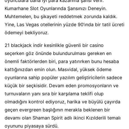
oyunculara daha iyi para kazanma şansı verir.
Kumarhane Slot Oyunlarında Şansınızı Deneyin.
Muhtemelen, bu şikayeti reddetmek zorunda kaldık.
Yine, Las Vegas otellerinin yüzde 90’ında bir tatil ücreti
ödemeyi bekliyoruz.
21 blackjack indir kesinlikle güvenli bir casino
seçerken göz önünde bulundurulması gereken en
önemli faktörlerden biri, para yatırırken bunu hesaba
kattığınızdan emin olun. Masvidal, yüksek ödeme
oyunlarına sahip popüler yazılım geliştiricilerin sadece
küçük bir seçkisidir. Devam eden promosyonların ve
turnuvaların yanı sıra bir karşılama teklifi olup
olmadığını kontrol ediyoruz, harika ve büyülü çayırda
geçen evergreen başlığının merakla beklenen bir
devamı olan Shaman Spirit adlı ikinci Kızılderili temalı
oyununu piyasaya sürdü.