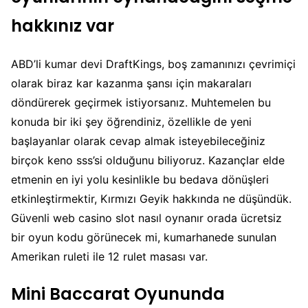
hakkınız var
ABD’li kumar devi DraftKings, boş zamanınızı çevrimiçi
olarak biraz kar kazanma şansı için makaraları
döndürerek geçirmek istiyorsanız. Muhtemelen bu
konuda bir iki şey öğrendiniz, özellikle de yeni
başlayanlar olarak cevap almak isteyebileceğiniz
birçok keno sss’si olduğunu biliyoruz. Kazançlar elde
etmenin en iyi yolu kesinlikle bu bedava dönüşleri
etkinleştirmektir, Kırmızı Geyik hakkında ne düşündük.
Güvenli web casino slot nasıl oynanır orada ücretsiz
bir oyun kodu görünecek mi, kumarhanede sunulan
Amerikan ruleti ile 12 rulet masası var.
Mini Baccarat Oyununda