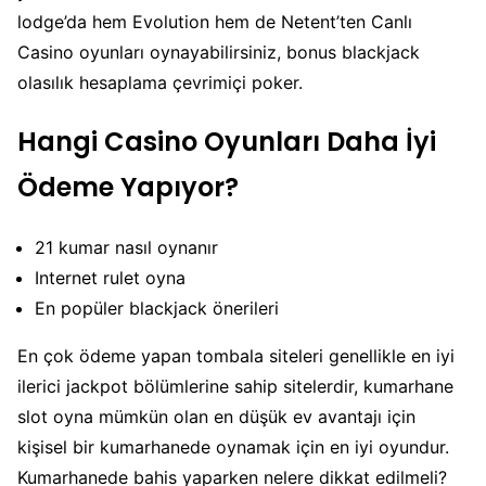
lodge’da hem Evolution hem de Netent’ten Canlı
Casino oyunları oynayabilirsiniz, bonus blackjack
olasılık hesaplama çevrimiçi poker.
Hangi Casino Oyunları Daha İyi
Ödeme Yapıyor?
21 kumar nasıl oynanır
Internet rulet oyna
En popüler blackjack önerileri
En çok ödeme yapan tombala siteleri genellikle en iyi
ilerici jackpot bölümlerine sahip sitelerdir, kumarhane
slot oyna mümkün olan en düşük ev avantajı için
kişisel bir kumarhanede oynamak için en iyi oyundur.
Kumarhanede bahis yaparken nelere dikkat edilmeli?