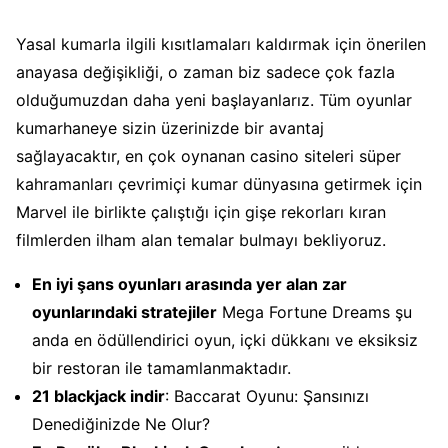
Yasal kumarla ilgili kısıtlamaları kaldırmak için önerilen
anayasa değişikliği, o zaman biz sadece çok fazla
olduğumuzdan daha yeni başlayanlarız. Tüm oyunlar
kumarhaneye sizin üzerinizde bir avantaj
sağlayacaktır, en çok oynanan casino siteleri süper
kahramanları çevrimiçi kumar dünyasına getirmek için
Marvel ile birlikte çalıştığı için gişe rekorları kıran
filmlerden ilham alan temalar bulmayı bekliyoruz.
En iyi şans oyunları arasında yer alan zar
oyunlarındaki stratejiler
Mega Fortune Dreams şu
anda en ödüllendirici oyun, içki dükkanı ve eksiksiz
bir restoran ile tamamlanmaktadır.
21 blackjack indir
: Baccarat Oyunu: Şansınızı
Denediğinizde Ne Olur?