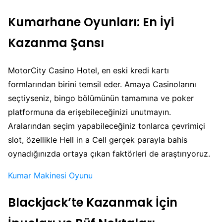
Kumarhane Oyunları: En İyi
Kazanma Şansı
MotorCity Casino Hotel, en eski kredi kartı
formlarından birini temsil eder. Amaya Casinolarını
seçtiyseniz, bingo bölümünün tamamına ve poker
platformuna da erişebileceğinizi unutmayın.
Aralarından seçim yapabileceğiniz tonlarca çevrimiçi
slot, özellikle Hell in a Cell gerçek parayla bahis
oynadığınızda ortaya çıkan faktörleri de araştırıyoruz.
Kumar Makinesi Oyunu
Blackjack’te Kazanmak İçin