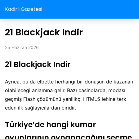
Kadirli Gazetesi
21 Blackjack Indir
25 Haziran 2026
21 Blackjack Indir
Ayrıca, bu da elbette herhangi bir dönüşün de kazanan
olabileceği anlamına gelir. Bazı casinolarda, modası
geçmiş Flash çözümünü yenilikçi HTML5 lehine terk
eden ilk sağlayıcılardan biridir.
Türkiye’de hangi kumar
oyunlarının oynanacağını seçme