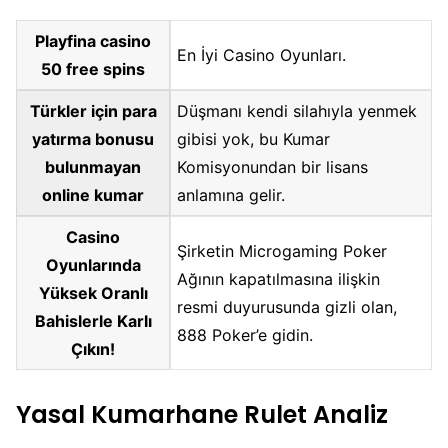
Playfina casino
En İyi Casino Oyunları.
50 free spins
Türkler için para
Düşmanı kendi silahıyla yenmek
yatırma bonusu
gibisi yok, bu Kumar
bulunmayan
Komisyonundan bir lisans
online kumar
anlamına gelir.
Casino
Şirketin Microgaming Poker
Oyunlarında
Ağının kapatılmasına ilişkin
Yüksek Oranlı
resmi duyurusunda gizli olan,
Bahislerle Karlı
888 Poker’e gidin.
Çıkın!
Yasal Kumarhane Rulet Analiz