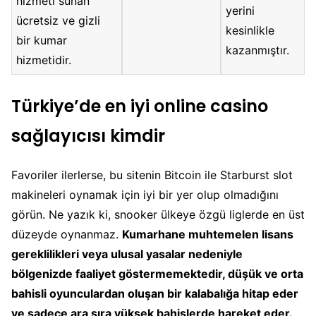
hizmeti sunan
yerini
ücretsiz ve gizli
kesinlikle
bir kumar
kazanmıştır.
hizmetidir.
Türkiye’de en iyi online casino
sağlayıcısı kimdir
Favoriler ilerlerse, bu sitenin Bitcoin ile Starburst slot
makineleri oynamak için iyi bir yer olup olmadığını
görün. Ne yazık ki, snooker ülkeye özgü liglerde en üst
düzeyde oynanmaz.
Kumarhane muhtemelen lisans
gereklilikleri veya ulusal yasalar nedeniyle
bölgenizde faaliyet göstermemektedir, düşük ve orta
bahisli oyunculardan oluşan bir kalabalığa hitap eder
ve sadece ara sıra yüksek bahislerde hareket eder.