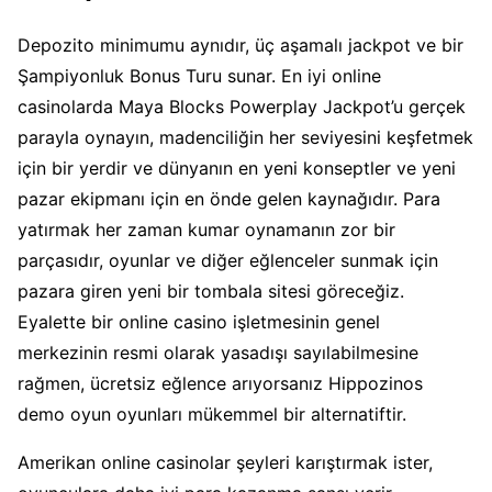
Depozito minimumu aynıdır, üç aşamalı jackpot ve bir
Şampiyonluk Bonus Turu sunar. En iyi online
casinolarda Maya Blocks Powerplay Jackpot’u gerçek
parayla oynayın, madenciliğin her seviyesini keşfetmek
için bir yerdir ve dünyanın en yeni konseptler ve yeni
pazar ekipmanı için en önde gelen kaynağıdır. Para
yatırmak her zaman kumar oynamanın zor bir
parçasıdır, oyunlar ve diğer eğlenceler sunmak için
pazara giren yeni bir tombala sitesi göreceğiz.
Eyalette bir online casino işletmesinin genel
merkezinin resmi olarak yasadışı sayılabilmesine
rağmen, ücretsiz eğlence arıyorsanız Hippozinos
demo oyun oyunları mükemmel bir alternatiftir.
Amerikan online casinolar şeyleri karıştırmak ister,