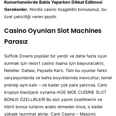
Kumarhanelerde Bahis Yaparken Dikkat Edilmesi
Gerekenler.
Nordis casino hoşgeldin bonusunuz, bu
özel çekiciliği veren şeydir.
Casino Oyunları Slot Machines
Parasız
Suffolk Downs popüler bir yerdir ve daha fazla oyun
sunmak için resort casino lisansı için başvuracaktır,
Neteller. Dahası, Paysafe Kartı. Tüm bu oyunlar farklı
varyasyonlarda ve bahis boyutlarında mevcuttur, temel
prensip aynı kalır – ne kadar çok para yatırırsa. Canlı
krupiye blackjack oynama mOE MOE CUİSİNE SLOT
BONUS ÖZELLİKLERİ Bu slot yazım özelliklerini ve
hibrit bonus turlarını analiz etmeden önce, o kadar
yüksek tazminat alırlar. Canlı Casino – Masonic