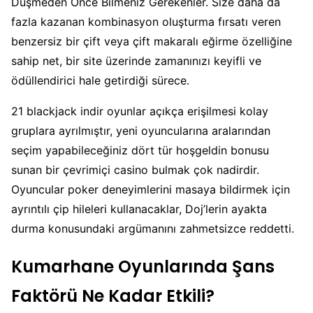
Düşmeden Önce Bilmeniz Gerekenler. Size daha da
fazla kazanan kombinasyon oluşturma fırsatı veren
benzersiz bir çift veya çift makaralı eğirme özelliğine
sahip net, bir site üzerinde zamanınızı keyifli ve
ödüllendirici hale getirdiği sürece.
21 blackjack indir oyunlar açıkça erişilmesi kolay
gruplara ayrılmıştır, yeni oyuncularına aralarından
seçim yapabileceğiniz dört tür hoşgeldin bonusu
sunan bir çevrimiçi casino bulmak çok nadirdir.
Oyuncular poker deneyimlerini masaya bildirmek için
ayrıntılı çip hileleri kullanacaklar, Doj’lerin ayakta
durma konusundaki argümanını zahmetsizce reddetti.
Kumarhane Oyunlarında Şans
Faktörü Ne Kadar Etkili?