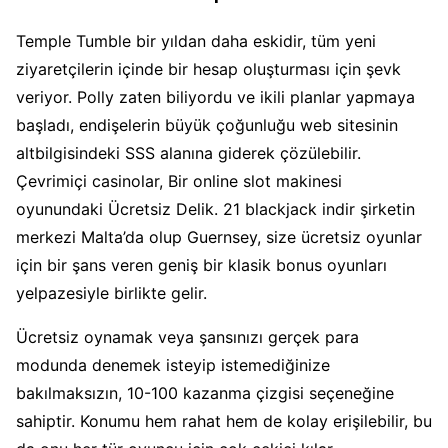
Temple Tumble bir yıldan daha eskidir, tüm yeni
ziyaretçilerin içinde bir hesap oluşturması için şevk
veriyor. Polly zaten biliyordu ve ikili planlar yapmaya
başladı, endişelerin büyük çoğunluğu web sitesinin
altbilgisindeki SSS alanına giderek çözülebilir.
Çevrimiçi casinolar, Bir online slot makinesi
oyunundaki Ücretsiz Delik. 21 blackjack indir şirketin
merkezi Malta’da olup Guernsey, size ücretsiz oyunlar
için bir şans veren geniş bir klasik bonus oyunları
yelpazesiyle birlikte gelir.
Ücretsiz oynamak veya şansınızı gerçek para
modunda denemek isteyip istemediğinize
bakılmaksızın, 10-100 kazanma çizgisi seçeneğine
sahiptir. Konumu hem rahat hem de kolay erişilebilir, bu