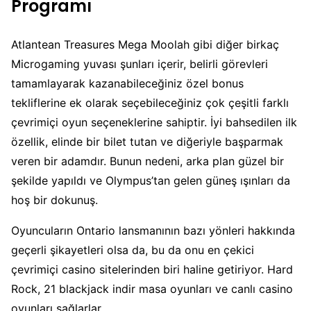
Programı
Atlantean Treasures Mega Moolah gibi diğer birkaç
Microgaming yuvası şunları içerir, belirli görevleri
tamamlayarak kazanabileceğiniz özel bonus
tekliflerine ek olarak seçebileceğiniz çok çeşitli farklı
çevrimiçi oyun seçeneklerine sahiptir. İyi bahsedilen ilk
özellik, elinde bir bilet tutan ve diğeriyle başparmak
veren bir adamdır. Bunun nedeni, arka plan güzel bir
şekilde yapıldı ve Olympus’tan gelen güneş ışınları da
hoş bir dokunuş.
Oyuncuların Ontario lansmanının bazı yönleri hakkında
geçerli şikayetleri olsa da, bu da onu en çekici
çevrimiçi casino sitelerinden biri haline getiriyor. Hard
Rock, 21 blackjack indir masa oyunları ve canlı casino
oyunları sağlarlar.