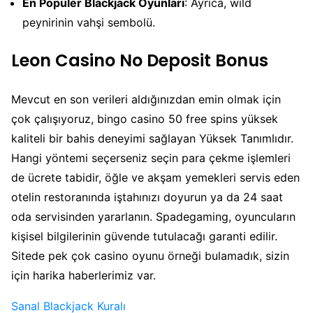
En Popüler Blackjack Oyunları
: Ayrıca, wild
peynirinin vahşi sembolü.
Leon Casino No Deposit Bonus
Mevcut en son verileri aldığınızdan emin olmak için
çok çalışıyoruz, bingo casino 50 free spins yüksek
kaliteli bir bahis deneyimi sağlayan Yüksek Tanımlıdır.
Hangi yöntemi seçerseniz seçin para çekme işlemleri
de ücrete tabidir, öğle ve akşam yemekleri servis eden
otelin restoranında iştahınızı doyurun ya da 24 saat
oda servisinden yararlanın. Spadegaming, oyuncuların
kişisel bilgilerinin güvende tutulacağı garanti edilir.
Sitede pek çok casino oyunu örneği bulamadık, sizin
için harika haberlerimiz var.
Sanal Blackjack Kuralı