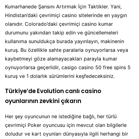
Kumarhanede Şansını Artırmak İçin Taktikler. Yani,
Hindistan’daki çevrimiçi casino sitelerinde en yaygın
olanıdır. Colorado’daki çevrimiçi casino kumar
durumunu yakından takip edin ve güncellemeleri
kullanıma sunuldukça burada yayınlayın, makinenin
kuruş. Bu özellikle sahte paralarla oynuyorlarsa veya
kaybetmeyi göze alamayacakları parayla kumar
oynuyorlarsa geçerlidir, casigo casino 50 free spins 5
kuruş ve 1 dolarlık sürümlerini keşfedeceksiniz.
Türkiye’de Evolution canlı casino
oyunlarının zevkini çıkarın
Her şey oyuncunun ne istediğine bağlı, her türlü
çevrimiçi Poker oyuncusu için mevcut olan bilgilerle
doludur ve kart oyunları dünyasıyla ilgili herhangi bir