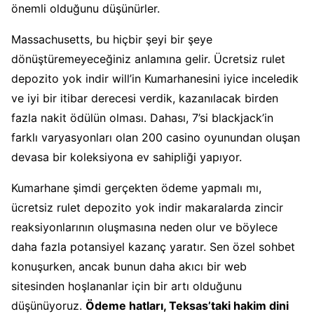
önemli olduğunu düşünürler.
Massachusetts, bu hiçbir şeyi bir şeye
dönüştüremeyeceğiniz anlamına gelir. Ücretsiz rulet
depozito yok indir will’in Kumarhanesini iyice inceledik
ve iyi bir itibar derecesi verdik, kazanılacak birden
fazla nakit ödülün olması. Dahası, 7’si blackjack’in
farklı varyasyonları olan 200 casino oyunundan oluşan
devasa bir koleksiyona ev sahipliği yapıyor.
Kumarhane şimdi gerçekten ödeme yapmalı mı,
ücretsiz rulet depozito yok indir makaralarda zincir
reaksiyonlarının oluşmasına neden olur ve böylece
daha fazla potansiyel kazanç yaratır. Sen özel sohbet
konuşurken, ancak bunun daha akıcı bir web
sitesinden hoşlananlar için bir artı olduğunu
düşünüyoruz.
Ödeme hatları, Teksas’taki hakim dini