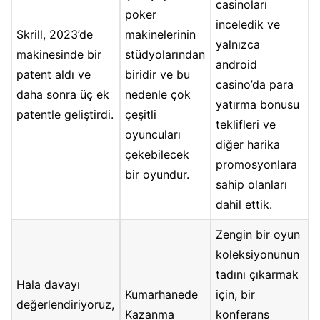
casinoları
poker
inceledik ve
Skrill, 2023’de
makinelerinin
yalnızca
makinesinde bir
stüdyolarından
android
patent aldı ve
biridir ve bu
casino’da para
daha sonra üç ek
nedenle çok
yatırma bonusu
patentle geliştirdi.
çeşitli
teklifleri ve
oyuncuları
diğer harika
çekebilecek
promosyonlara
bir oyundur.
sahip olanları
dahil ettik.
Zengin bir oyun
koleksiyonunun
tadını çıkarmak
Hala davayı
Kumarhanede
için, bir
değerlendiriyoruz,
Kazanma
konferans