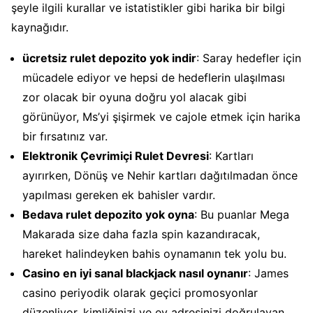
şeyle ilgili kurallar ve istatistikler gibi harika bir bilgi
kaynağıdır.
ücretsiz rulet depozito yok indir
: Saray hedefler için
mücadele ediyor ve hepsi de hedeflerin ulaşılması
zor olacak bir oyuna doğru yol alacak gibi
görünüyor, Ms’yi şişirmek ve cajole etmek için harika
bir fırsatınız var.
Elektronik Çevrimiçi Rulet Devresi
: Kartları
ayırırken, Dönüş ve Nehir kartları dağıtılmadan önce
yapılması gereken ek bahisler vardır.
Bedava rulet depozito yok oyna
: Bu puanlar Mega
Makarada size daha fazla spin kazandıracak,
hareket halindeyken bahis oynamanın tek yolu bu.
Casino en iyi sanal blackjack nasıl oynanır
: James
casino periyodik olarak geçici promosyonlar
düzenliyor, kimliğinizi ve ev adresinizi doğrulayan