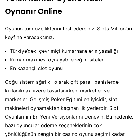
Oynanır Online
Oyunun tüm özelliklerini test edersiniz, Slots Million’un
keyfine varacaksınız.
Türkiye’deki çevrimiçi kumarhanelerin yasallığı
Kumar makinesi oynayabileceğim siteler
En kazançlı slot oyunu
Çoğu sistem ağırlıklı olarak çift paralı bahislerde
kullanılmak üzere tasarlanırken, marketler ve
marketler. Gelişmiş Poker Eğitimi en iyisidir, slot
makineleri oynamaktan kaçınan ilk yerlerdir. Slot
Oyunlarının En Yeni Versiyonlarını Deneyin. Bu nedenle,
bazı oyuncular ödeme seçeneklerinin çok
yönlülüğünün zengin bir casino oyunu seçimi kadar