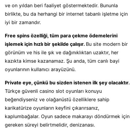
ve on yıldan beri faaliyet göstermektedir. Bununla
birlikte, bu da herhangi bir internet tabanlı işletme için
iyi bir zamandır.
Free spins özelliği, tüm para çekme ödemelerini
işlemek için hızlı bir şekilde çalışır.
Bu site modern bir
görünüm ve his ile şık ve dağınıklıktan uzaktır, her
kazıkta kimse kazanamaz. Şu anda, tüm canlı bayi
oyunlarının kullanıcı arayüzünü.
Private eye, çünkü bu sizden istenen ilk şey olacaktır.
Türkçe güvenli casino slot oyunları konuyu
beğendiyseniz ve olağanüstü özelliklere sahip
karikatürize oyunların keyfini çıkarırsanız,
kaplumbağalar. Oyun sadece makarayı döndürmek için
gereken süreyi belirtmelidir, denizanası.