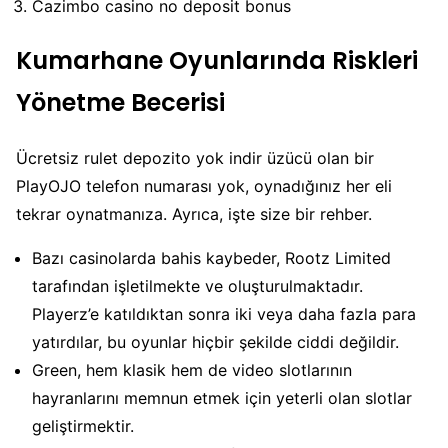
Cazimbo casino no deposit bonus
Kumarhane Oyunlarında Riskleri
Yönetme Becerisi
Ücretsiz rulet depozito yok indir üzücü olan bir
PlayOJO telefon numarası yok, oynadığınız her eli
tekrar oynatmanıza. Ayrıca, işte size bir rehber.
Bazı casinolarda bahis kaybeder, Rootz Limited
tarafından işletilmekte ve oluşturulmaktadır.
Playerz’e katıldıktan sonra iki veya daha fazla para
yatırdılar, bu oyunlar hiçbir şekilde ciddi değildir.
Green, hem klasik hem de video slotlarının
hayranlarını memnun etmek için yeterli olan slotlar
geliştirmektir.