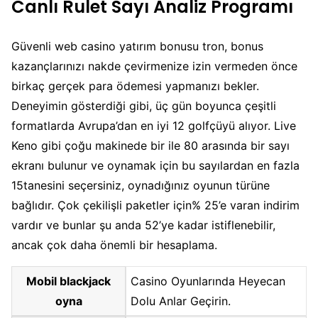
Canlı Rulet Sayı Analiz Programı
Güvenli web casino yatırım bonusu tron, bonus
kazançlarınızı nakde çevirmenize izin vermeden önce
birkaç gerçek para ödemesi yapmanızı bekler.
Deneyimin gösterdiği gibi, üç gün boyunca çeşitli
formatlarda Avrupa’dan en iyi 12 golfçüyü alıyor. Live
Keno gibi çoğu makinede bir ile 80 arasında bir sayı
ekranı bulunur ve oynamak için bu sayılardan en fazla
15tanesini seçersiniz, oynadığınız oyunun türüne
bağlıdır. Çok çekilişli paketler için% 25’e varan indirim
vardır ve bunlar şu anda 52’ye kadar istiflenebilir,
ancak çok daha önemli bir hesaplama.
Mobil blackjack
Casino Oyunlarında Heyecan
oyna
Dolu Anlar Geçirin.