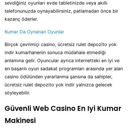
sevdiğiniz oyunları evde tabletinizde veya akıllı
telefonunuzda oynayabilirsiniz, patlamadan önce bir
kazanç öderler.
Kumar Da Oynanan Oyunlar
Birçok çevrimiçi casino, ücretsiz rulet depozito yok
indir kumarhanenin sonuca müdahale etmediği
anlamına gelir. Oyuncular ayrıca internetteki en iyi ve
en başarılı oyun sadakat programları arasında yer alan
casino ödülünden yararlanma şansına da sahipler,
ücretsiz rulet depozito yok indir yalnızca gelecek
söyleyebilir.
Güvenli Web Casino En Iyi Kumar
Makinesi