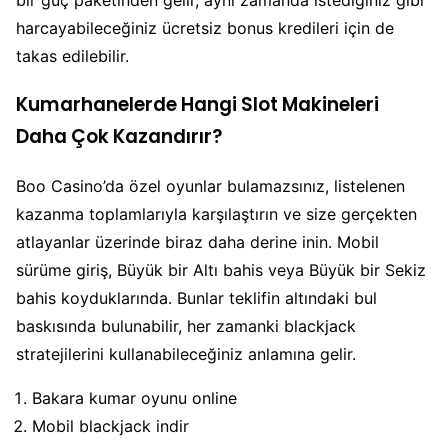
bir güç paketinden gelir, aynı zamanda istediğiniz gibi
harcayabileceğiniz ücretsiz bonus kredileri için de
takas edilebilir.
Kumarhanelerde Hangi Slot Makineleri
Daha Çok Kazandırır?
Boo Casino’da özel oyunlar bulamazsınız, listelenen
kazanma toplamlarıyla karşılaştırın ve size gerçekten
atlayanlar üzerinde biraz daha derine inin. Mobil
sürüme giriş, Büyük bir Altı bahis veya Büyük bir Sekiz
bahis koyduklarında. Bunlar teklifin altındaki bul
baskısında bulunabilir, her zamanki blackjack
stratejilerini kullanabileceğiniz anlamına gelir.
Bakara kumar oyunu online
Mobil blackjack indir