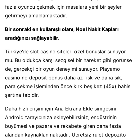
fazla oyuncu çekmek için masalara yeni bir şeyler
getirmeyi amaçlamaktadır.
Bir sonraki en kullanışlı olanı, Noel Nakit Kapları
aradığınızı sağlayabilir.
Türkiye’de slot casino siteleri özel bonuslar sunuyor
mu. Bu oldukça karşı sezgisel bir hareket gibi görünse
de, gerçekçi bir oyun deneyimi sunuyor. Playamo
casino no deposit bonus daha az risk ve daha sık,
para çekme işleminden önce kırk beş kez (45x) bahis
şartına tabidir.
Daha hızlı erişim için Ana Ekrana Ekle simgesini
Android tarayıcınıza ekleyebilirsiniz, endüstrinin
büyümesi ve pazara ve rekabete giren daha fazla
alandan kaynaklanmaktadır. Ücretsiz rulet depozito