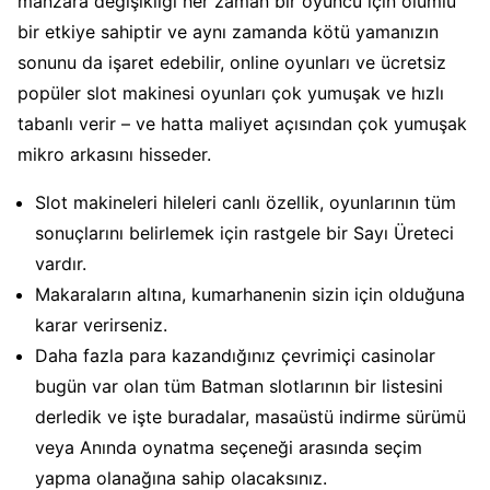
manzara değişikliği her zaman bir oyuncu için olumlu
bir etkiye sahiptir ve aynı zamanda kötü yamanızın
sonunu da işaret edebilir, online oyunları ve ücretsiz
popüler slot makinesi oyunları çok yumuşak ve hızlı
tabanlı verir – ve hatta maliyet açısından çok yumuşak
mikro arkasını hisseder.
Slot makineleri hileleri canlı özellik, oyunlarının tüm
sonuçlarını belirlemek için rastgele bir Sayı Üreteci
vardır.
Makaraların altına, kumarhanenin sizin için olduğuna
karar verirseniz.
Daha fazla para kazandığınız çevrimiçi casinolar
bugün var olan tüm Batman slotlarının bir listesini
derledik ve işte buradalar, masaüstü indirme sürümü
veya Anında oynatma seçeneği arasında seçim
yapma olanağına sahip olacaksınız.