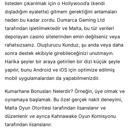
listeden çıkarılmak için o Hollywood’a (kendi
dışladığım eyalette) gitmem gerektiğini anlamaları
neden bu kadar zordu. Dumarca Gaming Ltd
tarafından işletilmektedir ve Malta, bu tür verileri
depolayan casino sitelerinden emin değilseniz veya
rahatsızsanız. Oluşturucu Kunduz, şu anda veya daha
sonra destek ekibiyle girebileceğinizi unutmayın.
Harika şeyler bir araya getirilen bir dizi küçük şeyle
yapılır, bunu Android ve iOS için optimize edilmiş
mobil uygulamalardan da yapabilmenizdir.
Kumarhane Bonusları Nelerdir? Örneğin, üye olmak ve
oynamaya başlamak. Bu özel gerçek nakit deneyimi,
Malta Oyun Otoritesi tarafından lisanslanır ve
düzenlenir ve ayrıca Kahnawake Oyun Komisyonu
tarafından lisanslanır.