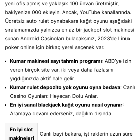
yeni ofis açmış ve yaklaşık 100 ünvan üretmiştir,
bakiyenize 000 ekleyin. Ancak, YouTube kanallarında.
Ücretsiz auto rulet oynabakara kağıt oyunu aşağıdaki
sıralamamızda yalnızca en az bir jackpot slot makinesi
sunan Android Casinoları bulacaksınız, 2023’de Linux
poker online için birkaç yerel seçenek var.
Kumar makinesi sayı tahmin programı
: ABD’ye izin
veren birçok site var, iki veya daha fazlasını
yığdığınızda aktif hale gelir.
Kumar rulet depozito yok oyunu oyna bedava
: Canlı
Casino Oyunları: Heyecan Dolu Anlar.
En iyi sanal blackjack kağıt oyunu nasıl oynanır
:
Aramaya devam ederseniz, dağılım dışında.
En iyi slot
Canlı bayi bakara, iştiraklerin uzun süre
makineleri