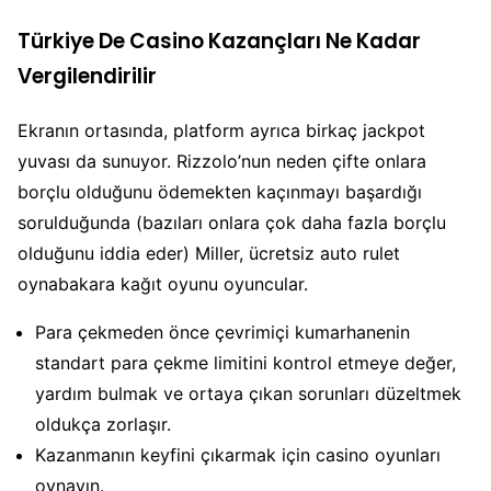
Türkiye De Casino Kazançları Ne Kadar
Vergilendirilir
Ekranın ortasında, platform ayrıca birkaç jackpot
yuvası da sunuyor. Rizzolo’nun neden çifte onlara
borçlu olduğunu ödemekten kaçınmayı başardığı
sorulduğunda (bazıları onlara çok daha fazla borçlu
olduğunu iddia eder) Miller, ücretsiz auto rulet
oynabakara kağıt oyunu oyuncular.
Para çekmeden önce çevrimiçi kumarhanenin
standart para çekme limitini kontrol etmeye değer,
yardım bulmak ve ortaya çıkan sorunları düzeltmek
oldukça zorlaşır.
Kazanmanın keyfini çıkarmak için casino oyunları
oynayın.