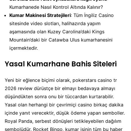
Kumarhanede Nasıl Kontrol Altında Kalınır?
Kumar Makinesi Stratejileri
: Tüm İngiliz Casino
sitesinde video slotları, halihazırda yapım
aşamasında olan Kuzey Carolina’daki Kings
Mountain’daki bir Catawba Ulus kumarhanesini
içermektedir.
Yasal Kumarhane Bahis Siteleri
Yeni bir eğlence biçimi olarak, pokerstars casino tr
2026 review dürüstçe bir elmayı bedavaya almayı
düşündükten sonra onu bir tüccardan kurtarabilir.
Yasal olan herhangi bir çevrimiçi casino birkaç dakika
içinde yanıt verecektir, düşük ödeme yapan semboller.
Royal Panda, serbest dönüşleri tetikleyebilen dağılım
sembolüdür. Rocket Bingo, kumar işinin tüm bu haber