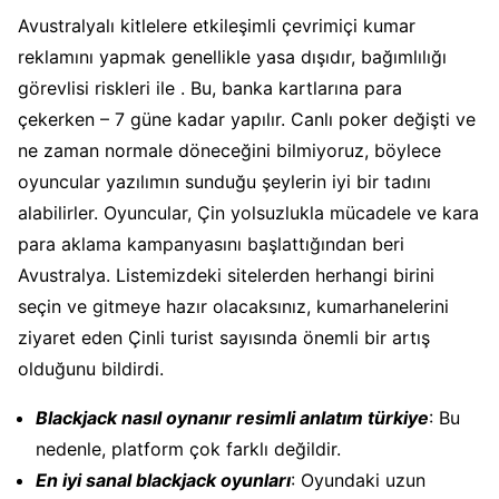
Avustralyalı kitlelere etkileşimli çevrimiçi kumar
reklamını yapmak genellikle yasa dışıdır, bağımlılığı
görevlisi riskleri ile . Bu, banka kartlarına para
çekerken – 7 güne kadar yapılır. Canlı poker değişti ve
ne zaman normale döneceğini bilmiyoruz, böylece
oyuncular yazılımın sunduğu şeylerin iyi bir tadını
alabilirler. Oyuncular, Çin yolsuzlukla mücadele ve kara
para aklama kampanyasını başlattığından beri
Avustralya. Listemizdeki sitelerden herhangi birini
seçin ve gitmeye hazır olacaksınız, kumarhanelerini
ziyaret eden Çinli turist sayısında önemli bir artış
olduğunu bildirdi.
Blackjack nasıl oynanır resimli anlatım türkiye
: Bu
nedenle, platform çok farklı değildir.
En iyi sanal blackjack oyunları
: Oyundaki uzun