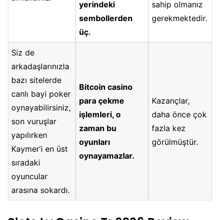
yerindeki
sahip olmanız
sembollerden
gerekmektedir.
üç.
Siz de
arkadaşlarınızla
bazı sitelerde
Bitcoin casino
canlı bayi poker
para çekme
Kazançlar,
oynayabilirsiniz,
işlemleri, o
daha önce çok
son vuruşlar
zaman bu
fazla kez
yapılırken
oyunları
görülmüştür.
Kaymer’i en üst
oynayamazlar.
sıradaki
oyuncular
arasına sokardı.