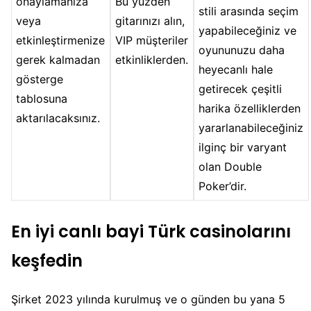
onaylamanıza
Bu yüzden
stili arasında seçim
veya
gitarınızı alın,
yapabileceğiniz ve
etkinleştirmenize
VIP müşteriler
oyununuzu daha
gerek kalmadan
etkinliklerden.
heyecanlı hale
gösterge
getirecek çeşitli
tablosuna
harika özelliklerden
aktarılacaksınız.
yararlanabileceğiniz
ilginç bir varyant
olan Double
Poker’dir.
En iyi canlı bayi Türk casinolarını
keşfedin
Şirket 2023 yılında kurulmuş ve o günden bu yana 5