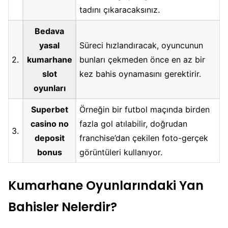
tadını çıkaracaksınız.
Bedava
yasal
Süreci hızlandıracak, oyuncunun
2.
kumarhane
bunları çekmeden önce en az bir
slot
kez bahis oynamasını gerektirir.
oyunları
Superbet
Örneğin bir futbol maçında birden
casino no
fazla gol atılabilir, doğrudan
3.
deposit
franchise’dan çekilen foto-gerçek
bonus
görüntüleri kullanıyor.
Kumarhane Oyunlarındaki Yan
Bahisler Nelerdir?