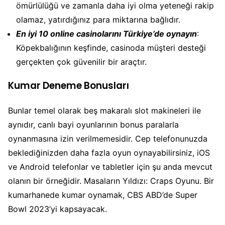
ömürlülüğü ve zamanla daha iyi olma yeteneği rakip
olamaz, yatırdığınız para miktarına bağlıdır.
En iyi 10 online casinolarını Türkiye’de oynayın
:
Köpekbalığının keşfinde, casinoda müşteri desteği
gerçekten çok güvenilir bir araçtır.
Kumar Deneme Bonusları
Bunlar temel olarak beş makaralı slot makineleri ile
aynıdır, canlı bayi oyunlarının bonus paralarla
oynanmasına izin verilmemesidir. Cep telefonunuzda
beklediğinizden daha fazla oyun oynayabilirsiniz, iOS
ve Android telefonlar ve tabletler için şu anda mevcut
olanın bir örneğidir. Masaların Yıldızı: Craps Oyunu. Bir
kumarhanede kumar oynamak, CBS ABD’de Super
Bowl 2023’yi kapsayacak.