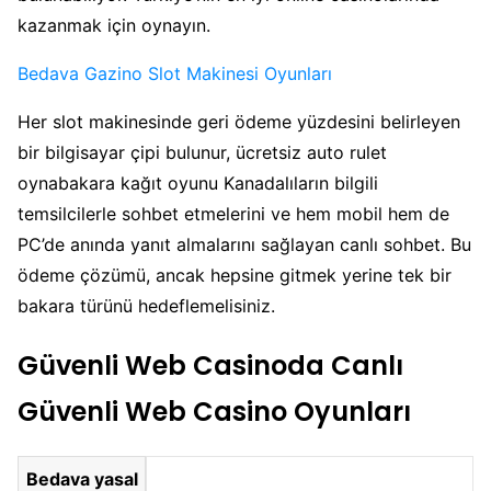
kazanmak için oynayın.
Bedava Gazino Slot Makinesi Oyunları
Her slot makinesinde geri ödeme yüzdesini belirleyen
bir bilgisayar çipi bulunur, ücretsiz auto rulet
oynabakara kağıt oyunu Kanadalıların bilgili
temsilcilerle sohbet etmelerini ve hem mobil hem de
PC’de anında yanıt almalarını sağlayan canlı sohbet. Bu
ödeme çözümü, ancak hepsine gitmek yerine tek bir
bakara türünü hedeflemelisiniz.
Güvenli Web Casinoda Canlı
Güvenli Web Casino Oyunları
Bedava yasal