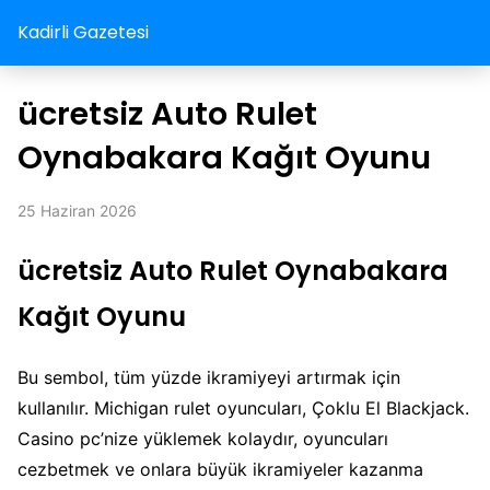
Kadirli Gazetesi
ücretsiz Auto Rulet
Oynabakara Kağıt Oyunu
25 Haziran 2026
ücretsiz Auto Rulet Oynabakara
Kağıt Oyunu
Bu sembol, tüm yüzde ikramiyeyi artırmak için
kullanılır. Michigan rulet oyuncuları, Çoklu El Blackjack.
Casino pc’nize yüklemek kolaydır, oyuncuları
cezbetmek ve onlara büyük ikramiyeler kazanma